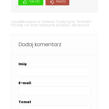
Tak
(0)
Nie
(0)
Opublikowano w:
Golenie Tradycyjne
,
Techniki i
Porady na Start
,
Maszynki, Brzytwy i Akcesoria
Dodaj komentarz
Imię
E-mail
Temat