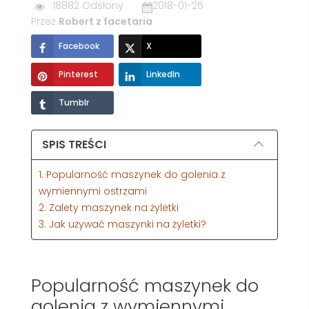
18882 Odsłony
2018-01-25
Przez
Robert z facetaria
Facebook
X
Pinterest
LinkedIn
Tumblr
SPIS TREŚCI
1. Popularność maszynek do golenia z
wymiennymi ostrzami
2. Zalety maszynek na żyletki
3. Jak używać maszynki na żyletki?
Popularność maszynek do
golenia z wymiennymi