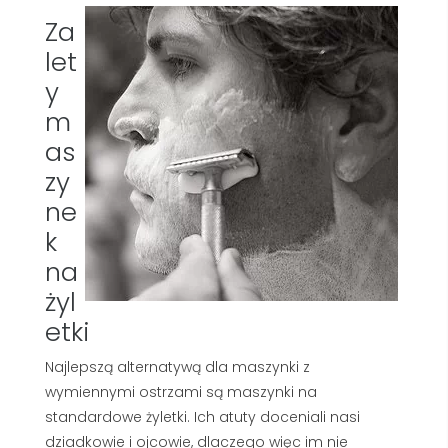
Za
let
y
m
as
zy
ne
k
na
żyl
etki
Najlepszą alternatywą dla maszynki z
wymiennymi ostrzami są maszynki na
standardowe żyletki. Ich atuty doceniali nasi
dziadkowie i ojcowie, dlaczego więc im nie