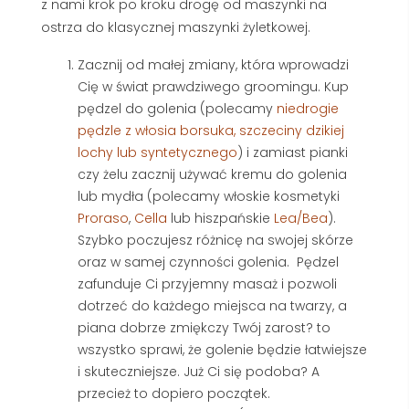
z nami krok po kroku drogę od maszynki na
ostrza do klasycznej maszynki żyletkowej.
Zacznij od małej zmiany, która wprowadzi
Cię w świat prawdziwego groomingu. Kup
pędzel do golenia (polecamy
niedrogie
pędzle z włosia borsuka, szczeciny dzikiej
lochy lub syntetycznego
) i zamiast pianki
czy żelu zacznij używać kremu do golenia
lub mydła (polecamy włoskie kosmetyki
Proraso
,
Cella
lub hiszpańskie
Lea/Bea
).
Szybko poczujesz różnicę na swojej skórze
oraz w samej czynności golenia. Pędzel
zafunduje Ci przyjemny masaż i pozwoli
dotrzeć do każdego miejsca na twarzy, a
piana dobrze zmiękczy Twój zarost? to
wszystko sprawi, że golenie będzie łatwiejsze
i skuteczniejsze. Już Ci się podoba? A
przecież to dopiero początek.