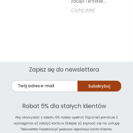
zacięć i krostek....
pr
Czytaj dalej
Cz
Zapisz się do newslettera
Subskrybuj
Rabat 5% dla stałych klientów
Aby skorzystać z rabatu 5% należy spełnić (łącznie) poniższe 2
wymagania: a) założyć konto w Sklepie; b) zapisać się na usługę
"Newsletter Facetaria.pl" podczas rejestracji konta Klienta.