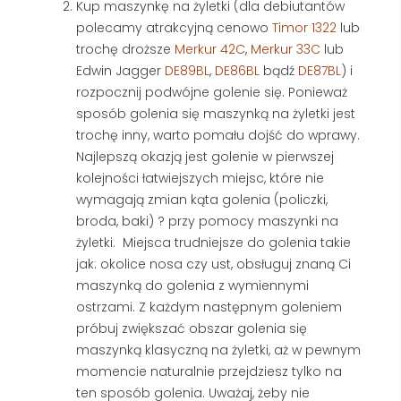
Kup maszynkę na żyletki (dla debiutantów
polecamy atrakcyjną cenowo
Timor 1322
lub
trochę droższe
Merkur 42C
,
Merkur 33C
lub
Edwin Jagger
DE89BL
,
DE86BL
bądź
DE87BL
) i
rozpocznij podwójne golenie się. Ponieważ
sposób golenia się maszynką na żyletki jest
trochę inny, warto pomału dojść do wprawy.
Najlepszą okazją jest golenie w pierwszej
kolejności łatwiejszych miejsc, które nie
wymagają zmian kąta golenia (policzki,
broda, baki) ? przy pomocy maszynki na
żyletki. Miejsca trudniejsze do golenia takie
jak: okolice nosa czy ust, obsługuj znaną Ci
maszynką do golenia z wymiennymi
ostrzami. Z każdym następnym goleniem
próbuj zwiększać obszar golenia się
maszynką klasyczną na żyletki, aż w pewnym
momencie naturalnie przejdziesz tylko na
ten sposób golenia. Uważaj, żeby nie