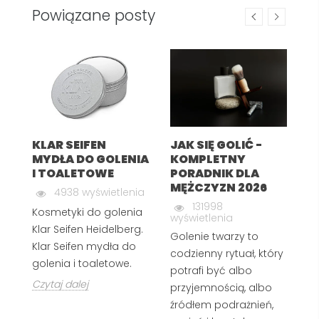
Powiązane posty
KLAR SEIFEN
JAK SIĘ GOLIĆ -
J
MYDŁA DO GOLENIA
KOMPLETNY
R
I TOALETOWE
PORADNIK DLA
G
MĘŻCZYZN 2026
4938 wyświetlenia
wy
131998
Kosmetyki do golenia
wyświetlenia
Z 
Klar Seifen Heidelberg.
Golenie twarzy to
do
Klar Seifen mydła do
codzienny rytuał, który
rę
golenia i toaletowe.
potrafi być albo
or
Czytaj dalej
przyjemnością, albo
s
źródłem podrażnień,
k