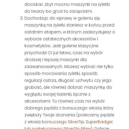
dociskać zbyt mocno maszynki na żyletki
do twarzy bo grozi to zacięciami.
Dochodząc do wprawy w goleniu się
maszynką na żyletki staniesz w końcu przed
ostatnim etapem, w którym zadecydujesz o
wyborze ostatecznych akcesoriów i
kosmetyków. Jeśli golenie klasyczne
przychodzi Ci już łatwo, czas na wybór
droższej i lepszej maszynki dla
zaawansowanych. Możesz wybrać nie tylko
sposób mocowania żyletki, sposób
regulacji ostrza, długość uchwytu czy jego
grubość, ale również dobrać maszynkę do
wyglądu swojej łazienki, łącznie z
akcesoriami. To również czas na wybór
dobrego pędzla z borsuczego włosia, który
zwiększy Twoje doznania (polecamy pędzle
z włosia
borsuczego SilverTip, SuperBadger
lub syntetycznego SilverTip Fibre
). Dobrze