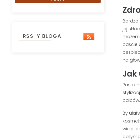
Zdro
Bardzo 
jej skł
RSS-Y BLOGA
możemy 
paście 
bezpiec
na głow
Jak
Pasta m
styliza
palców.
By ułat
kosmety
wiele l
optymaln