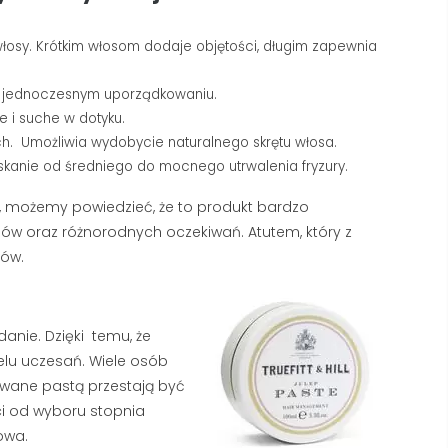
łosy. Krótkim włosom dodaje objętości, długim zapewnia
y jednoczesnym uporządkowaniu.
 i suche w dotyku.
SANDALWOOD
GOLENIE MASZYNKĄ 
 Umożliwia wydobycie naturalnego skrętu włosa.
(SANDAŁOWIEC), DRZEWO
ŻYLETKI – KOMPLETN
SANDAŁOWE CZYLI ZAPACH,
kanie od średniego do mocnego utrwalenia fryzury.
PORADNIK
KTÓRY UWODZI
137847 wyświetlenia
 możemy powiedzieć, że to produkt bardzo
159365 wyświetlenia
Golenie maszynką na żyle
sów oraz różnorodnych oczekiwań. Atutem, który z
andalwood to nazwa drzewa
sprawdzony sposób na 
sów.
andałowego (sandałowca), z
usunięcie zarostu, ograni
tórego produkuje się olejek
kosztów codziennej...
tanowiący podstawę wielu
Czytaj dalej
ęskich...
danie. Dzięki
temu, że
elu uczesań. Wiele osób
zytaj dalej
ane pastą przestają być
ci od wyboru stopnia
owa.