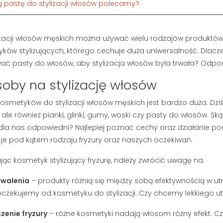
ą pastę do stylizacji włosów polecamy?
izacji włosów męskich można używać wielu rodzajów produktów
ków stylizujących, którego cechuje duża uniwersalność. Dlacze
wać pasty do włosów, aby stylizacja włosów była trwała? Odp
oby na stylizację włosów
kosmetyków do stylizacji włosów męskich jest bardzo duża. Dziś j
ale również pianki, glinki, gumy, woski czy pasty do włosów. Ską
dla nas odpowiedni? Najlepiej poznać cechy oraz działanie p
je pod kątem rodzaju fryzury oraz naszych oczekiwań.
jąc kosmetyk stylizujący fryzurę, należy zwrócić uwagę na:
 BRODY I
DETOKS TWARZY:
DO BRODY –
DLACZEGO MĘŻCZYZNA
rwalenia
– produkty różnią się między sobą efektywnością w u
AJLEPSZYCH
POTRZEBUJE PEELINGU I
czekujemy od kosmetyku do stylizacji. Czy chcemy lekkiego ut
RWIEC 2026
GŁĘBOKIEGO
OCZYSZCZANIA?
etlenia
enie fryzury
– różne kosmetyki nadają włosom różny efekt. Cz
263 wyświetlenia
asz się, czy lepiej