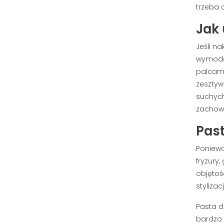
trzeba 
Jak
Jeśli n
wymodel
palcami
zesztyw
suchych
zachowu
Past
Poniewa
fryzury
objętoś
stylizac
Pasta d
bardzo 