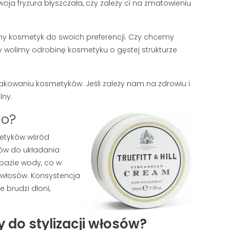
ja fryzura błyszczała, czy zależy ci na zmatowieniu
Pierwsze linie na czole i 
piana znika z Twojej twarzy w
łapki to nie powód do pa
kilka sekund? W większości
ale sygnał, że Twoja skó
jmy kosmetyk do swoich preferencji. Czy chcemy
polskich domów problemem
potrzebuje profesjonalne
 wolimy odrobinę kosmetyku o gęstej strukturze
nie...
Czytaj dalej
Czytaj dalej
kowaniu kosmetyków. Jeśli zależy nam na zdrowiu i
lny.
ego?
metyków wśród
tów do układania
 bazie wody, co w
 włosów. Konsystencja
 brudzi dłoni,
 do stylizacji włosów?