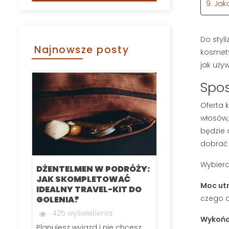
9. Jak
Do styl
Najnowsze posty
kosmety
jak uży
Spos
Oferta 
włosów, 
będzie 
dobrać 
Wybiera
DŻENTELMEN W PODRÓŻY:
KARTACZ DO
JAK SKOMPLETOWAĆ
SZCZOTKA 
Moc ut
IDEALNY TRAVEL-KIT DO
RANKING N
czego o
GOLENIA?
MODELI CZE
425 wyświetlenia
286 wyświ
Wykończ
Planujesz wyjazd i nie chcesz
Jeśli zastanawi