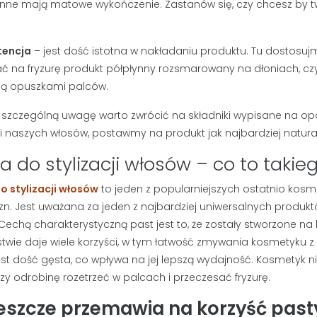
 inne mają matowe wykończenie. Zastanów się, czy chcesz by two
Myślisz, że mydło i woda
kę do brody, czy
wystarczą do pielęgnacji
esteś sam.
męskiej twarzy? Jeśli zmagasz
tencja
– jest dość istotna w nakładaniu produktu. Tu dostosu
dobrane...
się z szarą cerą lub bolesnymi...
ć na fryzurę produkt półpłynny rozsmarowany na dłoniach, czy
ną opuszkami palców.
Czytaj dalej
 szczególną uwagę warto zwrócić na składniki wypisane na opa
i naszych włosów, postawmy na produkt jak najbardziej natura
a do stylizacji włosów – co to taki
o stylizacji włosów
to jeden z popularniejszych ostatnio kos
n. Jest uważana za jeden z najbardziej uniwersalnych produk
. Cechą charakterystyczną past jest to, że zostały stworzone na
twie daje wiele korzyści, w tym łatwość zmywania kosmetyku z
est dość gęsta, co wpływa na jej lepszą wydajność. Kosmetyk nie
zy odrobinę rozetrzeć w palcach i przeczesać fryzurę.
eszcze przemawia na korzyść pasty