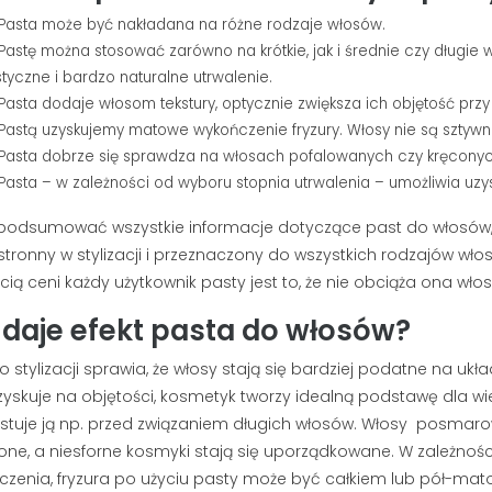
ta może być nakładana na różne rodzaje włosów.
tę można stosować zarówno na krótkie, jak i średnie czy długie w
styczne i bardzo naturalne utrwalenie.
ta dodaje włosom tekstury, optycznie zwiększa ich objętość prz
tą uzyskujemy matowe wykończenie fryzury. Włosy nie są sztywne
ACJA STREF
JAK SKUTECZNIE ZAPUŚCIĆ
ta dobrze się sprawdza na włosach pofalowanych czy kręconych.
BRODĘ I PRZYSPIESZYĆ
ta – w zależności od wyboru stopnia utrwalenia – umożliwia uzys
POROST ZAROSTU?
wietlenia
PORADNIK BRODACZA
a stref intymnych
odsumować wszystkie informacje dotyczące past do włosów,
197498 wyświetlenia
aniu owłosienia z
tronny w stylizacji i przeznaczony do wszystkich rodzajów wło
S
Zapuszczanie brody wymaga
ie są eksponowane.
ią ceni każdy użytkownik pasty jest to, że nie obciąża ona wło
s
czasu, ale tempo jej wzrostu nie
k
 daje efekt pasta do włosów?
musi zależeć wyłącznie od
s
ślepego losu. Sprawdź, jak...
m
 stylizacji sprawia, że włosy stają się bardziej podatne na ukła
Czytaj dalej
 zyskuje na objętości, kosmetyk tworzy idealną podstawę dla wi
C
stuje ją np. przed związaniem długich włosów. Włosy
posmarow
ne, a niesforne kosmyki stają się uporządkowane. W zależnoś
czenia, fryzura po użyciu pasty może być całkiem lub pół-mat