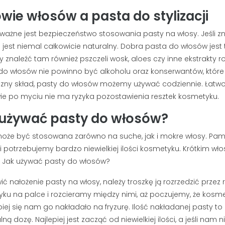
wie włosów a pasta do stylizacji
ważne jest bezpieczeństwo stosowania pasty na włosy. Jeśli zn
ad jest niemal całkowicie naturalny. Dobra pasta do włosów jest
znaleźć tam również pszczeli wosk, aloes czy inne ekstrakty r
do włosów nie powinno być alkoholu oraz konserwantów, które 
zny skład, pasty do włosów możemy używać codziennie. Łatw
ie po myciu nie ma ryzyka pozostawienia resztek kosmetyku.
 używać pasty do włosów?
oże być stosowana zarówno na suche, jak i mokre włosy. Pamię
cji potrzebujemy bardzo niewielkiej ilości kosmetyku. Krótkim 
 Jak używać pasty do włosów?
wić nałożenie pasty na włosy, należy troszkę ją rozrzedzić prz
ku na palce i rozcieramy między nimi, aż poczujemy, że kosmety
epiej się nam go nakładało na fryzurę. Ilość nakładanej pasty
ą dozę. Najlepiej jest zacząć od niewielkiej ilości, a jeśli nam n