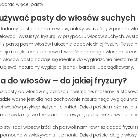
dobrać więcej pasty.
 używać pasty do włosów suchych 
akładamy pastę na mokre włosy, należy wetrzeć ją w pasma wł
ować i wysuszyć fryzurę. W przypadku włosów suchych, wyst
 z pastą pasm włosów i ułożenie odpowiedniej fryzury. Pasta n
nieje i dzięki temu zachowa trwałość nadanego włosom uczes
 włosów pasta nadaje się idealne do wygładzania niesforny
ją swój naturalny wygląd, a jednak bardziej uporządkowany.
a do włosów – do jakiej fryzury?
ż pasty do włosów są bardzo uniwersalne, możemy je stosowa
, gdzie ważne jest dla nas zachowanie naturalnego wyglądu wło
ci włosów przyklapniętych i cienkich. Dzięki paście możemy je 
ji sprawdzi się
we fryzurach matowych, gdzie nie zależy nam n
o stylizacji włosów krótkich pozwoli nam również dodać fryzurz
pomocna w związywaniu i upinaniu. Dzięki paście, długie wło