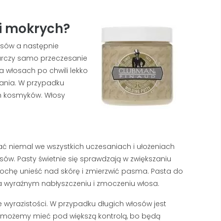
i mokrych?
osów a następnie
arczy samo przeczesanie
a włosach po chwili lekko
ania. W przypadku
ch kosmyków. Włosy
ć niemal we wszystkich uczesaniach i ułożeniach
sów. Pasty świetnie się sprawdzają w zwiększaniu
trochę unieść nad skórę i zmierzwić pasma. Pasta do
a wyraźnym nabłyszczeniu i zmoczeniu włosa.
e wyrazistości. W przypadku długich włosów jest
sy możemy mieć pod większą kontrolą, bo będą