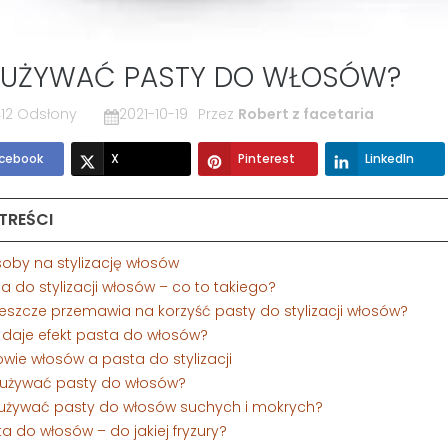
 UŻYWAĆ PASTY DO WŁOSÓW?
12 Odsłony
2021-10-19
Przez
Robert z facetaria
cebook
X
Pinterest
LinkedIn
 TREŚCI
soby na stylizację włosów
ta do stylizacji włosów – co to takiego?
jeszcze przemawia na korzyść pasty do stylizacji włosów?
i daje efekt pasta do włosów?
owie włosów a pasta do stylizacji
k używać pasty do włosów?
k używać pasty do włosów suchych i mokrych?
ta do włosów – do jakiej fryzury?