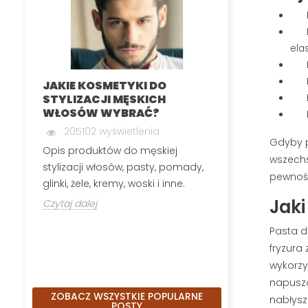
Pas
Pas
ela
Pas
Pas
JAKIE KOSMETYKI DO
MĘSKA DEPIL
Pas
STYLIZACJI MĘSKICH
INTYMNYCH
WŁOSÓW WYBRAĆ?
Pas
199830 wyś
205102 wyświetlenia
Męska depilacj
Gdyby p
Opis produktów do męskiej
polega na usuw
wszechs
stylizacji włosów, pasty, pomady,
okolic, które n
pewnośc
glinki, żele, kremy, woski i inne.
Czytaj dalej
Jaki
Czytaj dalej
Pasta do
fryzura
wykorzy
napuszo
ZOBACZ WSZYSTKIE POPULARNE
nabłysz
POSTY