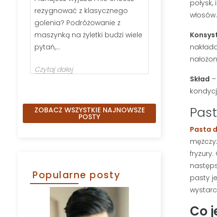
połysk,
rezygnować z klasycznego
wybrać szczot
włosów.
golenia? Podróżowanie z
kartacz, nie j
Konsys
maszynką na żyletki budzi wiele
Odpowiednio 
nakłada
pytań,...
Czytaj dalej
nałożo
Czytaj dalej
Skład
–
kondycj
Past
ZOBACZ WSZYSTKIE NAJNOWSZE
POSTY
Pasta d
mężczyz
fryzury
następs
Popularne posty
pasty j
wystarc
Co j