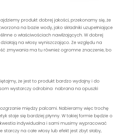
ajdziemy produkt dobrej jakości, przekonamy się, że
 tworzona na bazie wody, jako składniki uzupełniające
oślinne o właściwościach nawilżających. W dobrej
działają na włosy wyniszczająco. Ze względu na
ość zmywania ma tu również ogromne znaczenie, bo
tajmy, że jest to produkt bardzo wydajny i do
włosom wystarczy odrobina
nabrana na opuszki
ez rozgrzanie między palcami. Nabieramy więc trochę
k staje się bardziej płynny. W takiej formie będzie o
 to kwestia indywidualna i sami musimy wypracować
ie starczy na całe włosy lub efekt jest zbyt słaby,