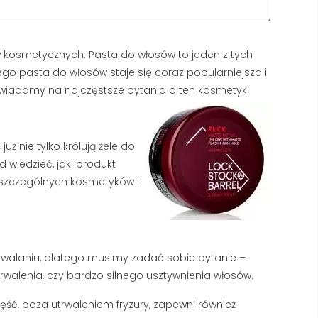
 kosmetycznych. Pasta do włosów to jeden z tych
go pasta do włosów staje się coraz popularniejsza i
owiadamy na najczęstsze pytania o ten kosmetyk.
uż nie tylko królują żele do
d wiedzieć, jaki produkt
oszczególnych kosmetyków i
TWARDA WODA A GOLENIE
NAJLEPSZY KREM
– DLACZEGO TWOJA
PRZECIWZMARSZC
trwalaniu, dlatego musimy zadać sobie pytanie –
PIANA ZNIKA I JAK TO
DLA MĘŻCZYZN: RA
rwalenia, czy bardzo silnego usztywnienia włosów.
NAPRAWIĆ?
TOP 5 PRODUKTÓW
SIERPIEŃ 2026
318 wyświetlenia
ęść, poza utrwaleniem fryzury, zapewni również
2933 wyświetlenia
Kupiłeś luksusowe mydło, ale