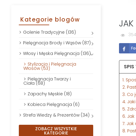
Kategorie blogów
JAK
Golenie Tradycyjne (136)
354
Pielęgnacja Brody i Wąsów (87)
Fa
Włosy i Męska Pielęgnacja (136)
Stylizacja i Pielęgnacja
SPIS
Włosów (53)
Pielęgnacja Twarzy i
1. Spo
Ciała (68)
2. Pas
Zapachy Męskie (18)
3. Co 
4. Jak
Kobieca Pielęgnacja (6)
5. Zdr
Strefa Wiedzy & Prezentów (34)
6. Ja
7. Ja
ZOBACZ WSZYSTKIE
8. Pas
KATEGORIE