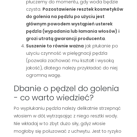
płuczemy do momentu, gdy woda będzie
czysta.
Pozostawienie resztek kosmetyków
do golenia na pędzlu po użyciu jest
głównym powodem wystąpień usterek
pędzla (wypadania lub łamania włosów) i
grozi utratą gwarancji producenta
.
Suszenie to równie ważna
jak płukanie po
użyciu czynność w pielęgnacji pędzla
(pozwala zachować mu kształt i wysoką
jakość), dlatego należy przykładać do niej
ogromną wagę.
Dbanie o pędzel do golenia
- co warto wiedzieć?
Po wypłukaniu pędzla należy delikatnie strzepnąć
włosiem w dół, wytrząsając z niego resztki wody.
Nie wkładaj w to zbyt dużo siły, gdyż włosie
mogłoby się poluzować z uchwytu. Jest to ryzyko