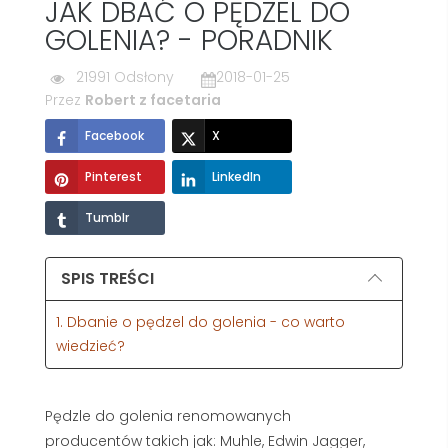
JAK DBAĆ O PĘDZEL DO
GOLENIA? - PORADNIK
21991 Odsłony
2018-01-25
Przez
Robert z facetaria
Facebook
X
Pinterest
LinkedIn
Tumblr
SPIS TREŚCI
1. Dbanie o pędzel do golenia - co warto
wiedzieć?
Pędzle do golenia renomowanych
producentów takich jak: Muhle, Edwin Jagger,