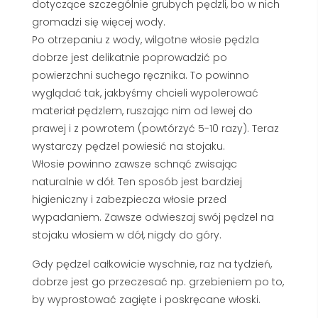
dotyczące szczególnie grubych pędzli, bo w nich
gromadzi się więcej wody.
Po otrzepaniu z wody, wilgotne włosie pędzla
dobrze jest delikatnie poprowadzić po
powierzchni suchego ręcznika. To powinno
wyglądać tak, jakbyśmy chcieli wypolerować
materiał pędzlem, ruszając nim od lewej do
prawej i z powrotem (powtórzyć 5-10 razy). Teraz
wystarczy pędzel powiesić na stojaku.
Włosie powinno zawsze schnąć zwisając
naturalnie w dół. Ten sposób jest bardziej
higieniczny i zabezpiecza włosie przed
wypadaniem. Zawsze odwieszaj swój pędzel na
stojaku włosiem w dół, nigdy do góry.
Gdy pędzel całkowicie wyschnie, raz na tydzień,
dobrze jest go przeczesać np. grzebieniem po to,
by wyprostować zagięte i poskręcane włoski.