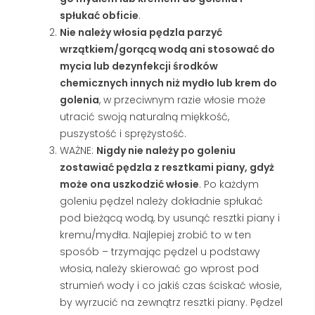
spłukać obficie
.
Nie należy włosia pędzla parzyć
wrzątkiem/gorącą wodą ani stosować do
mycia lub dezynfekcji środków
chemicznych innych niż mydło lub krem do
golenia
, w przeciwnym razie włosie może
utracić swoją naturalną miękkość,
puszystość i sprężystość.
WAŻNE:
Nigdy nie należy po goleniu
zostawiać pędzla z resztkami piany, gdyż
może ona uszkodzić włosie
. Po każdym
goleniu pędzel należy dokładnie spłukać
pod bieżącą wodą, by usunąć resztki piany i
kremu/mydła. Najlepiej zrobić to w ten
sposób – trzymając pędzel u podstawy
włosia, należy skierować go wprost pod
strumień wody i co jakiś czas ściskać włosie,
by wyrzucić na zewnątrz resztki piany. Pędzel