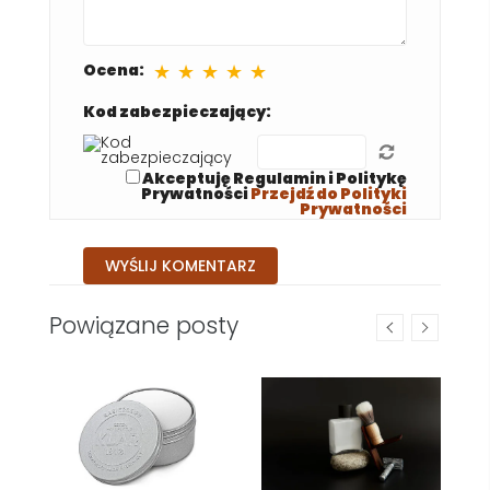
★
★
★
★
★
Ocena:
Kod zabezpieczający:
Akceptuję Regulamin i Politykę
Prywatności
Przejdź do Polityki
Prywatności
Powiązane posty