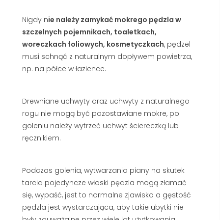
Nigdy n
ie należy zamykać mokrego pędzla w
szczelnych pojemnikach, toaletkach,
woreczkach foliowych, kosmetyczkach
, pędzel
musi schnąć z naturalnym dopływem powietrza,
np. na półce w łazience.
Drewniane uchwyty oraz uchwyty z naturalnego
rogu nie mogą być pozostawiane mokre, po
goleniu należy wytrzeć uchwyt ściereczką lub
ręcznikiem.
Podczas golenia, wytwarzania piany na skutek
tarcia pojedyncze włoski pędzla mogą złamać
się, wypaść, jest to normalne zjawisko a gęstość
pędzla jest wystarczająca, aby takie ubytki nie
były zauważalne przez wiele lat użytkowania.