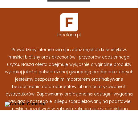
facetaria.pl
Prowadzimy internetową sprzedaż męskich kosmetyków,
męskiej bielizny oraz akcesoriów i przyborów codziennego
użytku. Nasza oferta obejmuje wyłącznie oryginalne produkty
wysokiej jakości potwierdzonej gwarancją producenta, których
jesteśmy bezpośrednim importerem oraz nabywane
bezpośrednio od producentów lub ich autoryzowanych
dystrybutorów. Zapewniamy profesjonalną obsługę i wygodną
nawigację naszego e-sklepu zaprojektowaną na podstawie
męskich oczekiwań w zakresie zakupu rzeczy osobistego
użytku
Facetaria.pl © 2026 - Wszelkie prawa zastrzeżone
|
Wykonanie: