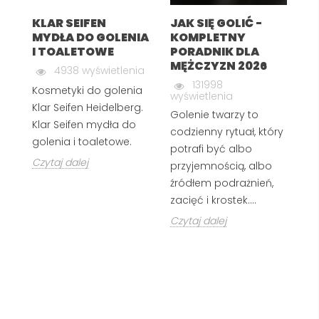
KLAR SEIFEN
JAK SIĘ GOLIĆ -
J
MYDŁA DO GOLENIA
KOMPLETNY
R
I TOALETOWE
PORADNIK DLA
G
MĘŻCZYZN 2026
4938 wyświetlenia
wy
131998
Kosmetyki do golenia
wyświetlenia
Z 
Klar Seifen Heidelberg.
Golenie twarzy to
do
Klar Seifen mydła do
codzienny rytuał, który
rę
golenia i toaletowe.
potrafi być albo
or
Czytaj dalej
przyjemnością, albo
s
źródłem podrażnień,
k
zacięć i krostek....
pr
Czytaj dalej
Cz