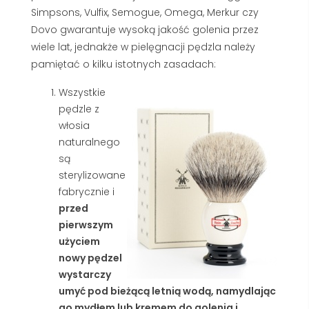
Simpsons, Vulfix, Semogue, Omega, Merkur czy
Dovo gwarantuje wysoką jakość golenia przez
wiele lat, jednakże w pielęgnacji pędzla należy
pamiętać o kilku istotnych zasadach:
Wszystkie
pędzle z
włosia
naturalnego
są
sterylizowane
fabrycznie i
przed
pierwszym
użyciem
nowy pędzel
wystarczy
umyć pod bieżącą letnią wodą, namydlając
go mydłem lub kremem do golenia i