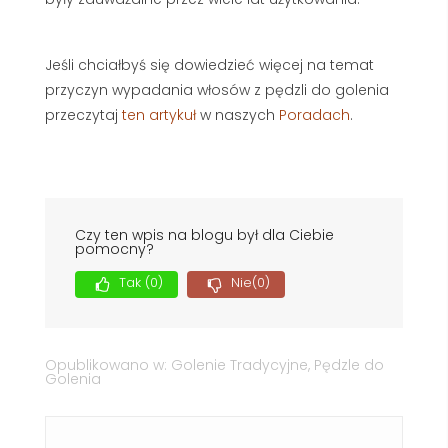
Jeśli chciałbyś się dowiedzieć więcej na temat
przyczyn wypadania włosów z pędzli do golenia
przeczytaj
ten artykuł
w naszych
Poradach
.
Czy ten wpis na blogu był dla Ciebie
pomocny?
Tak
(0)
Nie
(0)
Opublikowano w:
Golenie Tradycyjne
,
Pędzle do
Golenia