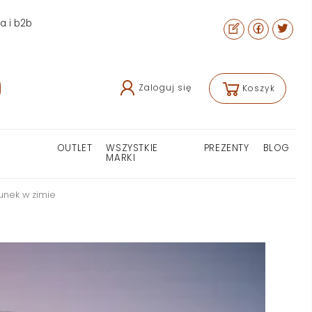
ra i b2b
Zaloguj się
Koszyk
OUTLET
WSZYSTKIE
PREZENTY
BLOG
MARKI
unek w zimie