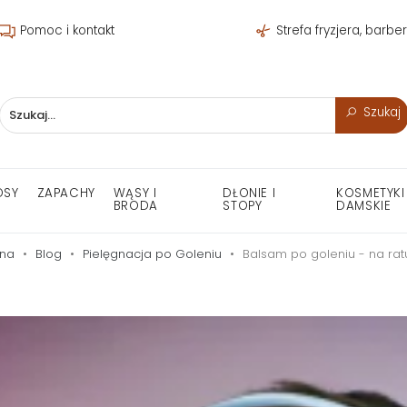
Pomoc i kontakt
Strefa fryzjera, barbe
Szukaj
OSY
ZAPACHY
WĄSY I
DŁONIE I
KOSMETYKI
BRODA
STOPY
DAMSKIE
wna
Blog
Pielęgnacja po Goleniu
Balsam po goleniu - na rat