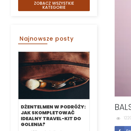
ZOBACZ WSZYSTKIE
KATEGORIE
Najnowsze posty
BAL
DŻENTELMEN W PODRÓŻY:
KARTACZ DO
JAK SKOMPLETOWAĆ
SZCZOTKA 
122
IDEALNY TRAVEL-KIT DO
RANKING N
GOLENIA?
MODELI CZE
Fa