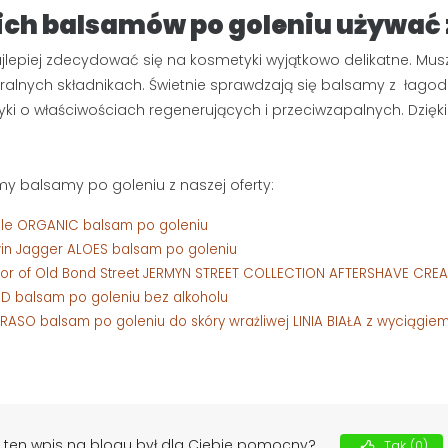
ich balsamów po goleniu używać
jlepiej zdecydować się na kosmetyki wyjątkowo delikatne. Musz
ralnych składnikach. Świetnie sprawdzają się balsamy z łago
ki o właściwościach regenerujących i przeciwzapalnych. Dzięki
y balsamy po goleniu z naszej oferty:
le ORGANIC balsam po goleniu
in Jagger ALOES balsam po goleniu
lor of Old Bond Street JERMYN STREET COLLECTION AFTERSHAVE CREA
ID balsam po goleniu bez alkoholu
RASO balsam po goleniu do skóry wrażliwej LINIA BIAŁA z wyciągiem
 ten wpis na blogu był dla Ciebie pomocny?
Tak
(0)