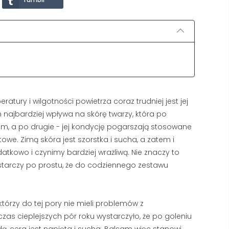
318 wyświetlenia
2933 wyświetlenia
Kupiłeś luksusowe mydło, ale
Pierwsze linie na czole i 
piana znika z Twojej twarzy w
łapki to nie powód do pa
kilka sekund? W większości
ale sygnał, że Twoja skó
polskich domów problemem
potrzebuje profesjonalne
nie...
Czytaj dalej
Czytaj dalej
tury i wilgotności powietrza coraz trudniej jest jej
ajbardziej wpływa na skórę twarzy, która po
m, a po drugie - jej kondycję pogarszają stosowane
we. Zimą skóra jest szorstka i sucha, a zatem i
tkowo i czynimy bardziej wrażliwą. Nie znaczy to
starczy po prostu, że do codziennego zestawu
tórzy do tej pory nie mieli problemów z
as cieplejszych pór roku wystarczyło, że po goleniu