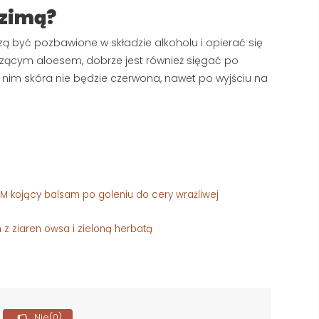
 zimą?
ą być pozbawione w składzie alkoholu i opierać się
dzącym aloesem, dobrze jest również sięgać po
 nim skóra nie będzie czerwona, nawet po wyjściu na
M kojący balsam po goleniu do cery wrażliwej
 z ziaren owsa i zieloną herbatą
Nie
(0)