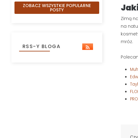
Jak
ZOBACZ WSZYSTKIE POPULARNE
POSTY
Zimą na
na natu
kosmety
mróz.
RSS-Y BLOGA
Polecam
Muh
Edw
Tay
FLO
PRO
Czy