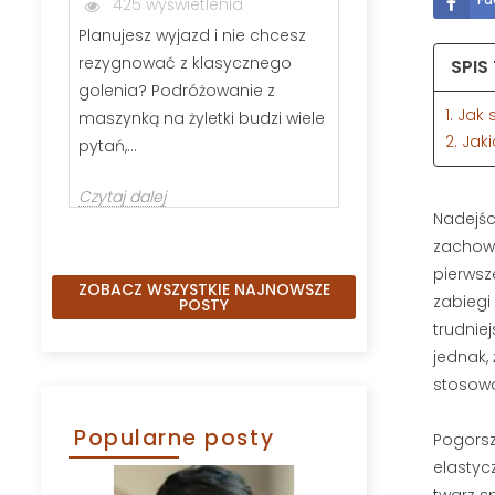
425 wyświetlenia
286 wyświ
Planujesz wyjazd i nie chcesz
Jeśli zastanawi
rezygnować z klasycznego
wybrać szczot
SPIS
golenia? Podróżowanie z
kartacz, nie j
1. Ja
maszynką na żyletki budzi wiele
Odpowiednio 
2. Ja
pytań,...
Czytaj dalej
Czytaj dalej
Nadejśc
zachowa
pierwsz
ZOBACZ WSZYSTKIE NAJNOWSZE
zabiegi
POSTY
trudnie
jednak,
stosow
Popularne posty
Pogorsz
elastyc