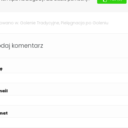
kowano w:
Golenie Tradycyjne
,
Pielęgnacja po Goleniu
daj komentarz
ię
mail
mat