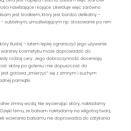
dą, cera jest napięta i sucha. Balsam więc stanowi
ści nawilżające i kojące. Likwiduje więc zarówno
lsam jest środkiem, który jest bardzo delikatny –
u – subtelnym, umożliwiającym np. stosowanie po nim
y tłustej – latem lepiej ograniczyć jego używanie.
SANDALWOOD
GOLENIE MASZYNKĄ 
wej warstwy kosmetyku może doprowadzić do
(SANDAŁOWIEC), DRZEWO
ŻYLETKI – KOMPLETN
SANDAŁOWE CZYLI ZAPACH,
ażdy rodzaj cery. Jego dobroczynność doceniają
PORADNIK
KTÓRY UWODZI
koić skórę po goleniu i nie dopuszczać do
137847 wyświetlenia
159365 wyświetlenia
jest gotowa „zmierzyć” się z zimnym i suchym
Golenie maszynką na żyle
andalwood to nazwa drzewa
adnej pamiątki.
sprawdzony sposób na 
andałowego (sandałowca), z
usunięcie zarostu, ograni
tórego produkuje się olejek
kosztów codziennej...
tanowiący podstawę wielu
adnie zimną wodą. Nie wycierając skóry, nakładamy
Czytaj dalej
ęskich...
 Dzięki temu, że balsam nakładamy na wilgotną twarz,
zytaj dalej
nek wcierania balsamu nie doprowadza do zatykania