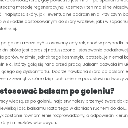
płukałeś wodą, teraz, gdy powietrze jest inne – po spłukaniu wo
kuteczną metodę regeneracyjną. Kosmetyk ten ma silne właściwo
 i napiętość skóry, jak i ewentualne podrażnienia. Przy czym ba
 w składzie dostosowanym do skóry wrażliwej, jak i w zapach
lońskiej.
po goleniu może być stosowany cały rok, choć w przypadku skór
ACJA STREF
JAK SKUTECZNIE ZAPUŚCIĆ
e dni skóra jest bardziej natłuszczona i stosowanie dodatko
BRODĘ I PRZYSPIESZYĆ
ia porów. W zimie jednak tego kosmetyku potrzebuje niemal k
POROST ZAROSTU?
wietlenia
PORADNIK BRODACZA
lnie ci, którzy golą się rano przed pracą. Balsam pozwala im u
a stref intymnych
jącego się dyskomfortu. Dobrze nawilżona skóra po balsamie 
197498 wyświetlenia
aniu owłosienia z
S
zem z zewnątrz, które dzięki ochronie nie pozostawi na twarzy ż
Zapuszczanie brody wymaga
ie są eksponowane.
s
czasu, ale tempo jej wzrostu nie
 stosować balsam po goleniu?
k
musi zależeć wyłącznie od
s
ślepego losu. Sprawdź, jak...
yscy wiedzą, że po goleniu najpierw należy przemyć twarz dokł
m
niewielką ilość balsamu roztartego w dłoniach ruchem do dołu.
Czytaj dalej
C
k zostanie równomiernie rozprowadzony, a odpowiedni kieru
kóry i mieszków włosowych.