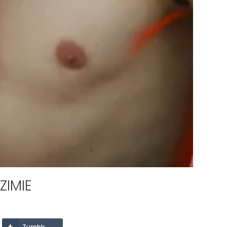
ZIMIE
TWARDA WODA A GOLENIE
NAJLEPSZY KREM
– DLACZEGO TWOJA
PRZECIWZMARSZC
PIANA ZNIKA I JAK TO
DLA MĘŻCZYZN: RA
NAPRAWIĆ?
TOP 5 PRODUKTÓW
SIERPIEŃ 2026
Tumblr