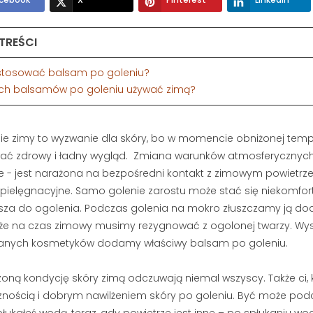
etlenia
263 wyświetlenia
asz się, czy lepiej
Myślisz, że mydło i woda
kę do brody, czy
 TREŚCI
wystarczą do pielęgnacji
esteś sam.
męskiej twarzy? Jeśli zmagasz
k stosować balsam po goleniu?
dobrane...
się z szarą cerą lub bolesnymi...
kich balsamów po goleniu używać zimą?
Czytaj dalej
ie zimy to wyzwanie dla skóry, bo w momencie obniżonej tempera
ć zdrowy i ładny wygląd. Zmiana warunków atmosferycznych n
e - jest narażona na bezpośredni kontakt z zimowym powietrze
 pielęgnacyjne. Samo golenie zarostu może stać się niekomforto
jsza do ogolenia. Podczas golenia na mokro złuszczamy ją doda
 że na czas zimowy musimy rezygnować z ogolonej twarzy. Wy
anych kosmetyków dodamy właściwy balsam po goleniu.
oną kondycję skóry zimą odczuwają niemal wszyscy. Także ci, k
znością i dobrym nawilżeniem skóry po goleniu. Być może podcz