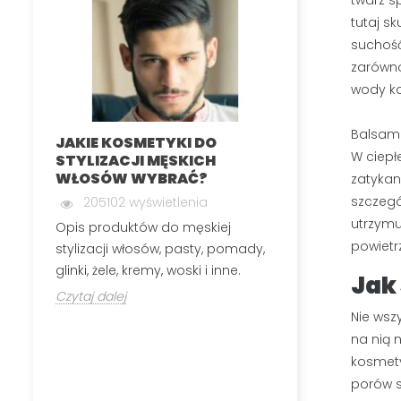
twarz s
tutaj s
suchość
zarówno
wody ko
Balsam 
JAKIE KOSMETYKI DO
MĘSKA DEPIL
W ciepł
STYLIZACJI MĘSKICH
INTYMNYCH
WŁOSÓW WYBRAĆ?
zatykan
199830 wyś
szczegó
205102 wyświetlenia
Męska depilacj
utrzymu
Opis produktów do męskiej
polega na usuw
powietr
stylizacji włosów, pasty, pomady,
okolic, które n
glinki, żele, kremy, woski i inne.
Jak
Czytaj dalej
Czytaj dalej
Nie wsz
na nią 
kosmety
porów s