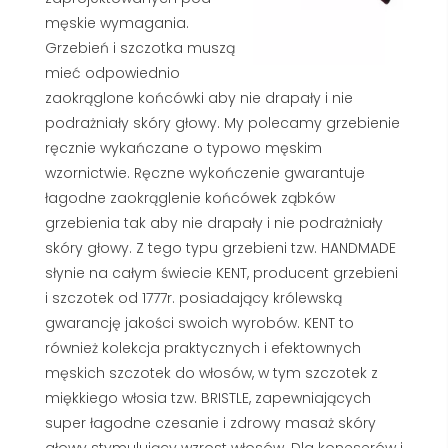
męskie wymagania.
Grzebień i szczotka muszą
mieć odpowiednio
zaokrąglone końcówki aby nie drapały i nie
podrażniały skóry głowy. My polecamy grzebienie
ręcznie wykańczane o typowo męskim
wzornictwie. Ręczne wykończenie gwarantuje
łagodne zaokrąglenie końcówek ząbków
grzebienia tak aby nie drapały i nie podrażniały
skóry głowy. Z tego typu grzebieni tzw. HANDMADE
słynie na całym świecie KENT, producent grzebieni
i szczotek od 1777r. posiadający królewską
gwarancję jakości swoich wyrobów. KENT to
również kolekcja praktycznych i efektownych
męskich szczotek do włosów, w tym szczotek z
miękkiego włosia tzw. BRISTLE, zapewniających
super łagodne czesanie i zdrowy masaż skóry
głowy stymulujący wzrost włosów. Dla koneserów i