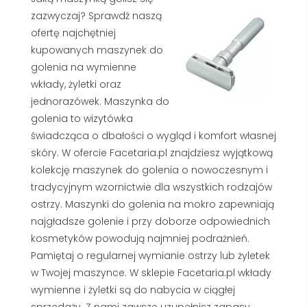
zazwyczaj? Sprawdź naszą
ofertę najchętniej
kupowanych maszynek do
golenia na wymienne
wkłady, żyletki oraz
jednorazówek. Maszynka do
golenia to wizytówka
świadcząca o dbałości o wygląd i komfort własnej
skóry. W ofercie Facetaria.pl znajdziesz wyjątkową
kolekcję maszynek do golenia o nowoczesnym i
tradycyjnym wzornictwie dla wszystkich rodzajów
ostrzy. Maszynki do golenia na mokro zapewniają
najgładsze golenie i przy doborze odpowiednich
kosmetyków powodują najmniej podrażnień.
Pamiętaj o regularnej wymianie ostrzy lub żyletek
w Twojej maszynce. W sklepie Facetaria.pl wkłady
wymienne i żyletki są do nabycia w ciągłej
sprzedaży. Z nami zawsze uzupełnisz zapasy.