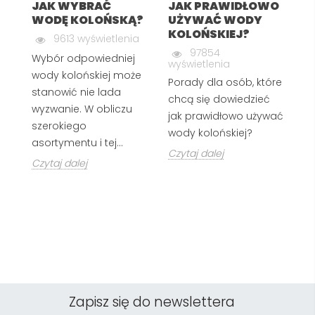
JAK WYBRAĆ
JAK PRAWIDŁOWO
Z
WODĘ KOLOŃSKĄ?
UŻYWAĆ WODY
I
KOLOŃSKIEJ?
T
9613 wyświetlenia
97854
Wybór odpowiedniej
wyświetlenia
G
wody kolońskiej może
Porady dla osób, które
In
stanowić nie lada
chcą się dowiedzieć
wi
wyzwanie. W obliczu
jak prawidłowo używać
szerokiego
Cz
wody kolońskiej?
asortymentu i tej...
Czytaj dalej
Czytaj dalej
Zapisz się do newslettera