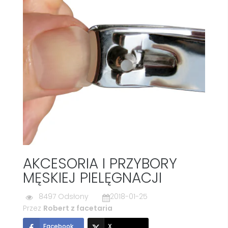
AKCESORIA I PRZYBORY
MĘSKIEJ PIELĘGNACJI
8497 Odsłony
2018-01-25
Przez
Robert z facetaria
Facebook
X