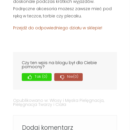
doskonale podczas krótkich wyjazdów.
Podręczne akcesoria możesz zawsze mieć pod
ręką w teczce, torbie czy plecaku.
Przejdź do odpowiedniego działu w sklepie!
Czy ten wpis na blogu był dla Ciebie
pomocny?
Tak
(0)
Nie
(0)
Opublikowano w:
Włosy i Męska Pielęgnacja
,
Pielęgnacja Twarzy i Ciała
Dodaj komentarz