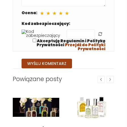
★
★
★
★
★
Ocena:
Kod zabezpieczający:
Akceptuję Regulamin i Politykę
Prywatności
Przejdź do Polityki
Prywatności
Powiązane posty
nia
jak