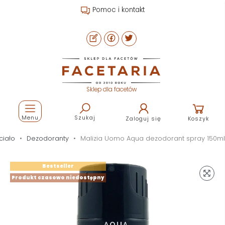
Pomoc i kontakt
Sklep dla facetów
Menu
Szukaj
Zaloguj się
Koszyk
ciało
Dezodoranty
Malizia Uomo Aqua dezodorant spray 150ml
Bestseller
Produkt czasowo niedostępny