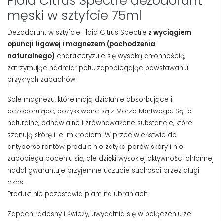
Floid Citrus Spectre dezodorant
męski w sztyfcie 75ml
Dezodorant w sztyfcie Floid Citrus Spectre
z wyciągiem
opuncji figowej i magnezem (pochodzenia
naturalnego)
charakteryzuje się wysoką chłonnością,
zatrzymując nadmiar potu, zapobiegając powstawaniu
przykrych zapachów.
Sole magnezu, które mają działanie absorbujące i
dezodorujące, pozyskiwane są z Morza Martwego. Są to
naturalne, odnawialne i zrównoważone substancje, które
szanują skórę i jej mikrobiom. W przeciwieństwie do
antyperspirantów produkt nie zatyka porów skóry i nie
zapobiega poceniu się, ale dzięki wysokiej aktywności chłonnej
nadal gwarantuje przyjemne uczucie suchości przez długi
czas.
Produkt nie pozostawia plam na ubraniach.
Zapach radosny i świeży, uwydatnia się w połączeniu ze