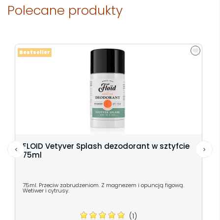
Polecane produkty
Bestseller
FLOID Vetyver Splash dezodorant w sztyfcie
75ml
75ml. Przeciw zabrudzeniom. Z magnezem i opuncją figową.
Wetiwer i cytrusy.
(1)