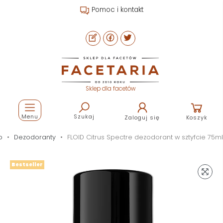
Pomoc i kontakt
Sklep dla facetów
Menu
Szukaj
Zaloguj się
Koszyk
o
Dezodoranty
FLOID Citrus Spectre dezodorant w sztyfcie 75ml
Bestseller