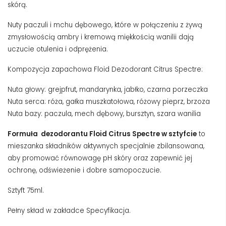
skórą.
Nuty paczuli i mchu dębowego, które w połączeniu z żywą
zmysłowością ambry i kremową miękkością wanilii dają
uczucie otulenia i odprężenia.
Kompozycja zapachowa Floid Dezodorant Citrus Spectre:
Nuta głowy: grejpfrut, mandarynka, jabłko, czarna porzeczka
Nuta serca: róża, gałka muszkatołowa, różowy pieprz, brzoza
Nuta bazy: paczula, mech dębowy, bursztyn, szara wanilia
Formuła dezodorantu Floid Citrus Spectre w sztyfcie
to
mieszanka składników aktywnych specjalnie zbilansowana,
aby promować równowagę pH skóry oraz zapewnić jej
ochronę, odświeżenie i dobre samopoczucie.
Sztyft 75ml.
Pełny skład w zakładce Specyfikacja.