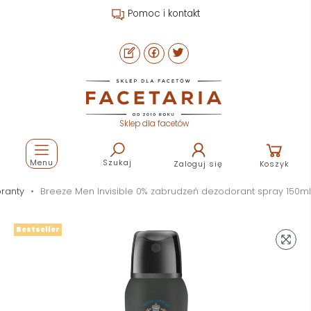
Strefa fryzjera, barbera i b2b
Sklep dla facetów
Menu
Szukaj
Zaloguj się
Koszyk
ranty
Breeze Men Invisible 0% zabrudzeń dezodorant spray 150ml
Bestseller