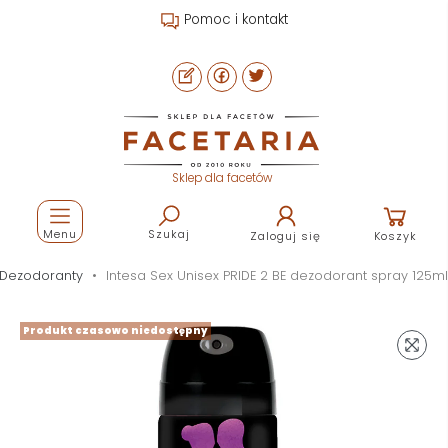
Pomoc i kontakt
Sklep dla facetów
Menu
Szukaj
Zaloguj się
Koszyk
Dezodoranty
Intesa Sex Unisex PRIDE 2 BE dezodorant spray 125ml
Produkt czasowo niedostępny