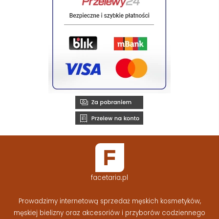
facetaria.pl
Prowadzimy internetową sprzedaż męskich kosmetyków,
męskiej bielizny oraz akcesoriów i przyborów codziennego