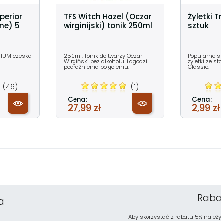
perior
TFS Witch Hazel (Oczar
Żyletki T
one) 5
wirginijski) tonik 250ml
sztuk
NIUM czeska
250ml. Tonik do twarzy Oczar
Popularne sz
Wirgiński bez alkoholu. Łagodzi
żyletki ze st
podrażnienia po goleniu.
Classic.
(46)
(1)
Cena:
Cena:
27,99 zł
2,99 zł
Raba
a
Aby skorzystać z rabatu 5% należy