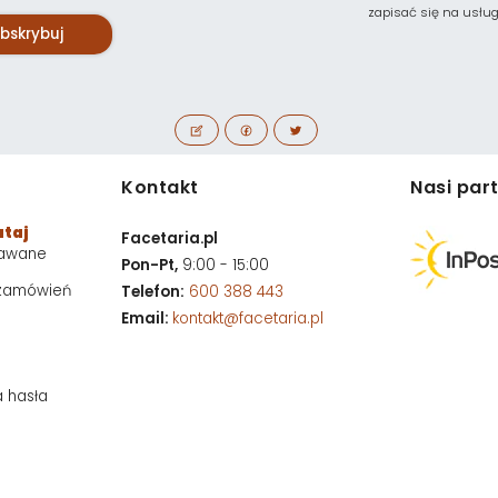
zapisać się na usługę 
bskrybuj
Kontakt
Nasi par
utaj
Facetaria.pl
dawane
Pon-Pt,
9:00 - 15:00
 zamówień
Telefon:
600 388 443
Email:
kontakt@facetaria.pl
a hasła