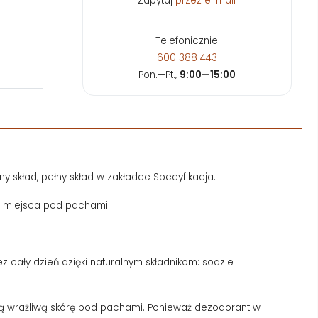
Zapytaj
przez e-mail
Telefonicznie
600 388 443
Pon.—Pt.,
9:00—15:00
y skład, pełny skład w zakładce Specyfikacja.
e miejsca pod pachami.
 cały dzień dzięki naturalnym składnikom: sodzie
ują wrażliwą skórę pod pachami. Ponieważ dezodorant w