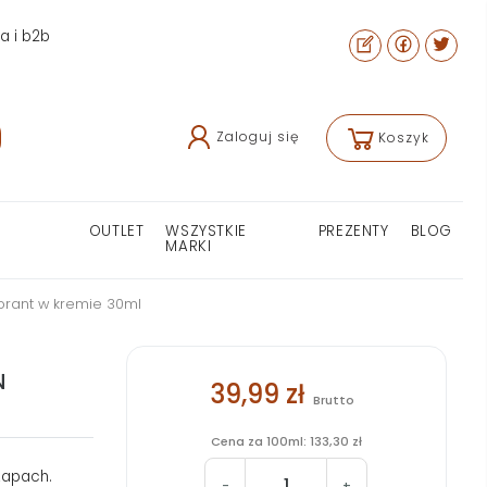
ra i b2b
Zaloguj się
Koszyk
OUTLET
WSZYSTKIE
PREZENTY
BLOG
MARKI
orant w kremie 30ml
N
39,99 zł
Brutto
Cena za 100ml: 133,30 zł
zapach.
-
+