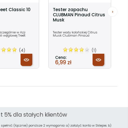
reet Classic 10
Tester zapachu
CLUBMAN Pinaud Citrus
Musk
czególnie w Azji
Tester wody kolońskiej Citrus
ali węglowej Treet
Musk Clubman Pinaud
(4)
(1)
Cena:
6,99 zł
t 5% dla stałych klientów
 spełnić (łącznie) poniższe 2 wymagania: a) założyć konto w Sklepie; b)