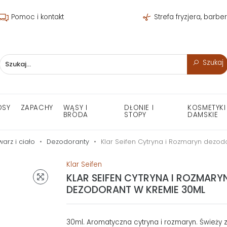
Pomoc i kontakt
Strefa fryzjera, barbe
Szukaj
OSY
ZAPACHY
WĄSY I
DŁONIE I
KOSMETYKI
BRODA
STOPY
DAMSKIE
warz i ciało
Dezodoranty
Klar Seifen Cytryna i Rozmaryn dezod
Klar Seifen
KLAR SEIFEN CYTRYNA I ROZMARY
DEZODORANT W KREMIE 30ML
30ml. Aromatyczna cytryna i rozmaryn. Świeży 