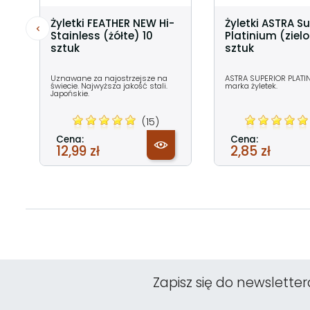
Żyletki FEATHER NEW Hi-
Żyletki ASTRA Su
Stainless (żółte) 10
Platinium (ziel
sztuk
sztuk
Uznawane za najostrzejsze na
ASTRA SUPERIOR PLATI
świecie. Najwyższa jakość stali.
marka żyletek.
Japońskie.
(15)
Cena:
Cena:
12,99 zł
2,85 zł
Zapisz się do newsletter