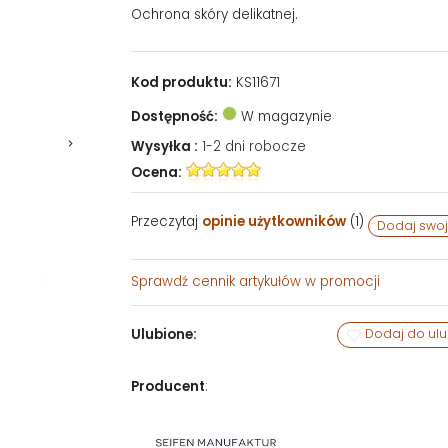
Ochrona skóry delikatnej.
Kod produktu:
KS11671
Dostępność:
W magazynie
Wysyłka :
1-2 dni robocze
Ocena:
Przeczytaj
opinie użytkowników
(
1
)
Dodaj swoj
Sprawdź
cennik artykułów w promocji
Ulubione:
Dodaj do ul
Producent
: