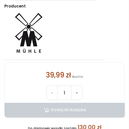
Producent
:
39,99 zł
Brutto
-
+
Dodaj do koszyka
130,00 zł
Do darmowej wysyłki zostało