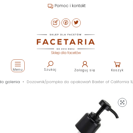
Pomoc i kontakt
Sklep dla facetów
Menu
Szukaj
Zaloguj się
Koszyk
do golenia
Dozownik/pompka do opakowań Baxter of California 1L