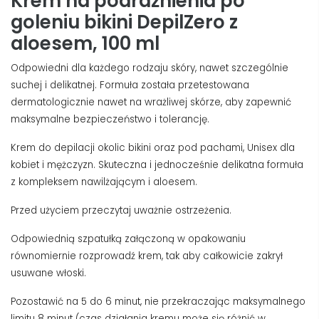
Krem na podrażnienia po
goleniu bikini DepilZero z
aloesem, 100 ml
Odpowiedni dla każdego rodzaju skóry, nawet szczególnie
suchej i delikatnej. Formuła została przetestowana
dermatologicznie nawet na wrażliwej skórze, aby zapewnić
maksymalne bezpieczeństwo i tolerancję.
Krem do depilacji okolic bikini oraz pod pachami, Unisex dla
kobiet i mężczyzn. Skuteczna i jednocześnie delikatna formuła
z kompleksem nawilżającym i aloesem.
Przed użyciem przeczytaj uważnie ostrzeżenia.
Odpowiednią szpatułką załączoną w opakowaniu
równomiernie rozprowadź krem, tak aby całkowicie zakrył
usuwane włoski.
Pozostawić na 5 do 6 minut, nie przekraczając maksymalnego
limitu 8 minut (czas działania kremu może się różnić w