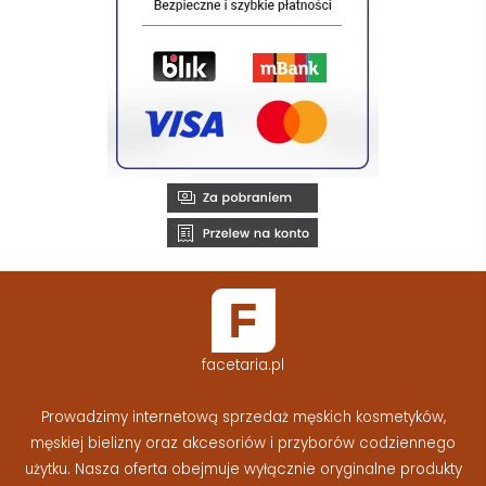
facetaria.pl
Prowadzimy internetową sprzedaż męskich kosmetyków,
męskiej bielizny oraz akcesoriów i przyborów codziennego
użytku. Nasza oferta obejmuje wyłącznie oryginalne produkty