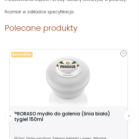
Rozmiar w zakładce specyfikacja.
Polecane produkty
Bestseller
PRORASO mydło do golenia (linia biała)
tygiel 150ml
150ml. Skóra wrażliwa. Zielona herbata i owies. Włoskie.