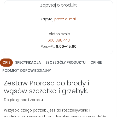
Zapytaj o produkt
Zapytaj
przez e-mail
Telefonicznie
600 388 443
Pon.—Pt.,
9:00—15:00
OPIS
SPECYFIKACJA
SZCZEGÓŁY PRODUKTU
OPINIE
PODMIOT ODPOWIEDZIALNY
Zestaw Proraso do brody i
wąsów szczotka i grzebyk.
Do pielęgnacji zarostu.
Wszystko czego potrzebujesz do rozczesywania i
modelowania wąsów i brody. Idealny towarzysz w podróży.