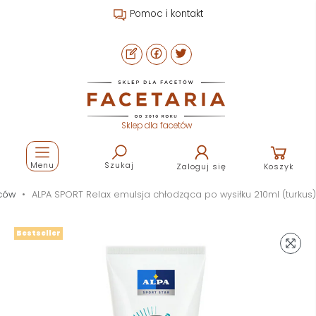
Pomoc i kontakt
Sklep dla facetów
Menu
Szukaj
Zaloguj się
Koszyk
ców
ALPA SPORT Relax emulsja chłodząca po wysiłku 210ml (turkus)
Bestseller