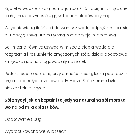
Kąpiel w wodzie z solą pomaga rozluźnić napięte i zmęczone
ciało, może przynosić ulgę w bólach pleców czy nóg.
Wsyp niewielką ilość soli do wanny z wodą, odpręż się i daj się
otulić wyjątkową aromatyczną kompozycją zapachową.
Soli można również używać w misce z ciepłą wodą dla
rozgrzania i rozluźnienia zmęczonych stóp, działa dodatkowo
zmiękczająco na zrogowaciały naskórek.
Podaruj sobie odrobinę przyjemności z solą, która pochodzi z
głębin i odległych czasów kiedy Morze Śródziemne było
nieskazitelnie czyste.
Sól z sycylijskich kopalni to jedyna naturalna sól morska
wolna od mikroplastików.
Opakowanie 500g.
Wyprodukowano we Włoszech.