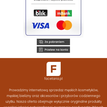
facetaria.pl
Prowadzimy internetową sprzedaż męskich kosmetyków,
męskiej bielizny oraz akcesoriów i przyborów codziennego
użytku. Nasza oferta obejmuje wyłącznie oryginalne produkty