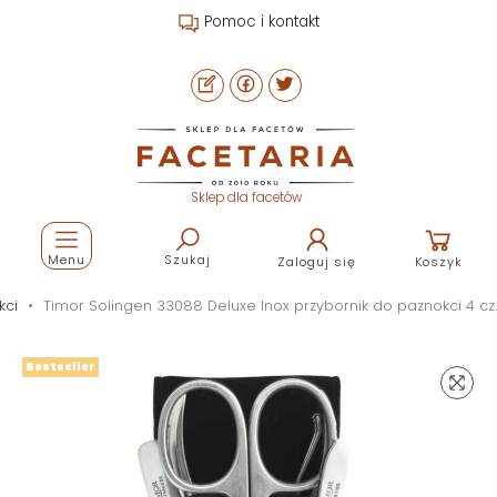
Pomoc i kontakt
Sklep dla facetów
Menu
Szukaj
Zaloguj się
Koszyk
kci
Timor Solingen 33088 Deluxe Inox przybornik do paznokci 4 cz.
Bestseller