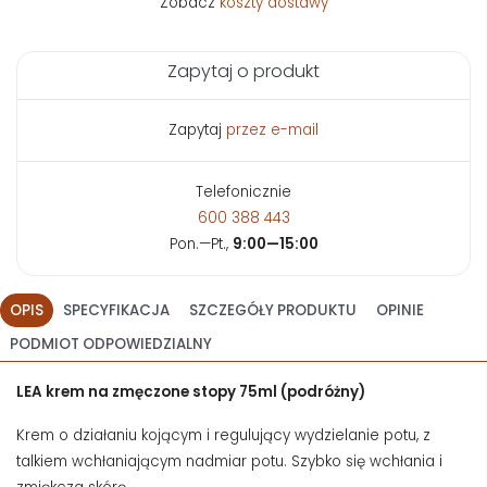
Zobacz
koszty dostawy
Zapytaj o produkt
Zapytaj
przez e-mail
Telefonicznie
600 388 443
Pon.—Pt.,
9:00—15:00
OPIS
SPECYFIKACJA
SZCZEGÓŁY PRODUKTU
OPINIE
PODMIOT ODPOWIEDZIALNY
LEA krem na zmęczone stopy 75ml (podróżny)
Krem o działaniu kojącym i regulujący wydzielanie potu, z
talkiem wchłaniającym nadmiar potu. Szybko się wchłania i