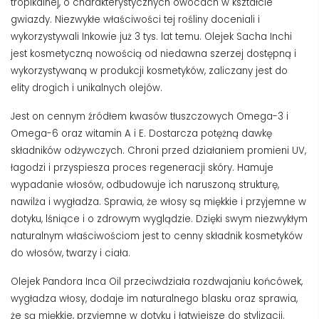
tropikalnej, o charakterystycznych owocach w kształcie
gwiazdy. Niezwykłe właściwości tej rośliny doceniali i
wykorzystywali Inkowie już 3 tys. lat temu. Olejek Sacha Inchi
jest kosmetyczną nowością od niedawna szerzej dostępną i
wykorzystywaną w produkcji kosmetyków, zaliczany jest do
elity drogich i unikalnych olejów.
Jest on cennym źródłem kwasów tłuszczowych Omega-3 i
Omega-6 oraz witamin A i E. Dostarcza potężną dawkę
składników odżywczych. Chroni przed działaniem promieni UV,
łagodzi i przyspiesza proces regeneracji skóry. Hamuje
wypadanie włosów, odbudowuje ich naruszoną strukturę,
nawilża i wygładza. Sprawia, że włosy są miękkie i przyjemne w
dotyku, lśniące i o zdrowym wyglądzie. Dzięki swym niezwykłym
naturalnym właściwościom jest to cenny składnik kosmetyków
do włosów, twarzy i ciała.
Olejek Pandora Inca Oil przeciwdziała rozdwajaniu końcówek,
wygładza włosy, dodaje im naturalnego blasku oraz sprawia,
że są miękkie, przyjemne w dotyku i łatwiejsze do stylizacji.