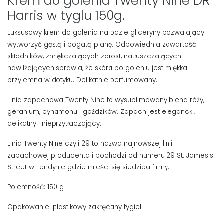
Krem do golenia Twenty Nine DR
Harris w tyglu 150g.
Luksusowy krem do golenia na bazie gliceryny pozwalający
wytworzyć gęstą i bogatą pianę. Odpowiednia zawartość
składników, zmiękczających zarost, natłuszczających i
nawilżających sprawia, że skóra po goleniu jest miękka i
przyjemna w dotyku. Delikatnie perfumowany.
Linia zapachowa Twenty Nine to wysublimowany blend róży,
geranium, cynamonu i goździków. Zapach jest elegancki,
delikatny i nieprzytłaczający.
Linia Twenty Nine czyli 29 to nazwa najnowszej linii
zapachowej producenta i pochodzi od numeru 29 St. James's
Street w Londynie gdzie mieści się siedziba firmy.
Pojemność: 150 g
Opakowanie: plastikowy zakręcany tygiel.