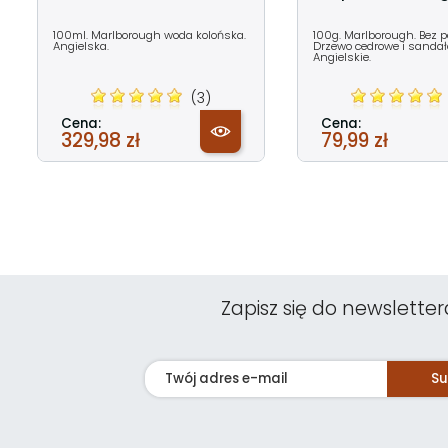
100ml. Marlborough woda kolońska.
100g. Marlborough. Bez 
Angielska.
Drzewo cedrowe i sandał
Angielskie.
(3)
Cena:
Cena:
329,98 zł
79,99 zł
Zapisz się do newsletter
Su