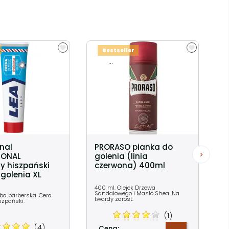
Bestseller
...
inal
PRORASO pianka do
IONAL
golenia (linia
y hiszpański
czerwona) 400ml
golenia XL
400 ml. Olejek Drzewa
Sandałowego i Masło Shea. Na
uba barberska. Cera
twardy zarost.
szpański.
(1)
(4)
Cena: