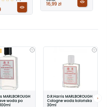
16,99 zł
ł
ris MARLBOROUGH
D.R.Harris MARLBOROUGH
ave woda po
Cologne woda kolońska
 100ml
30ml