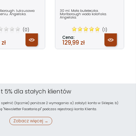
rlborough. luksusowa
30 ml. Mała buteleczka.
eniu. Angielska.
Marlborough woda kolońska.
Angielska.
(0)
(1)
Cena:
 zł
129,99 zł
t 5% dla stałych klientów
 spełnić (łącznie) poniższe 2 wymagania: a) założyć konto w Sklepie; b)
"Newsletter Facetaria.pl" podczas rejestracji konta Klienta.
Zobacz więcej →