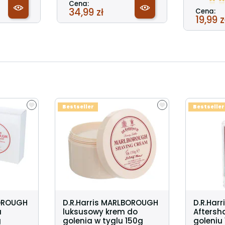
Cena:
34,99 zł
Cena:
19,99 z
Bestseller
Bestseller
BOROUGH
D.R.Harris MARLBOROUGH
D.R.Har
a
luksusowy krem do
Aftersh
g
golenia w tyglu 150g
goleniu