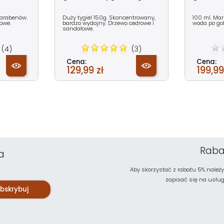
parabenów.
Duży tygiel 150g. Skoncentrowany,
100 ml. Ma
owe.
bardzo wydajny. Drzewo cedrowe i
woda po gol
sandałowe.
(4)
(3)
Cena:
Cena:
129,99 zł
199,99
Raba
a
Aby skorzystać z rabatu 5% należy
zapisać się na usługę 
bskrybuj