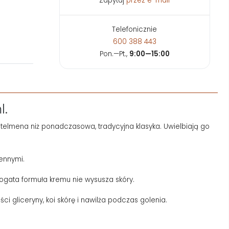
Zapytaj
przez e-mail
Telefonicznie
600 388 443
Pon.—Pt.,
9:00—15:00
l.
lmena niż ponadczasowa, tradycyjna klasyka. Uwielbiają go
ennymi.
ogata formuła kremu nie wysusza skóry.
i gliceryny, koi skórę i nawilża podczas golenia.