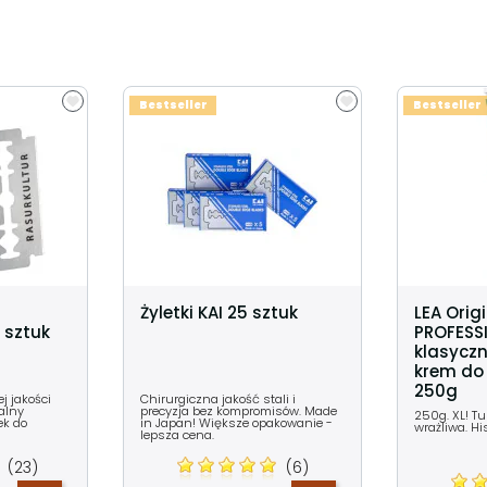
Bestseller
Bestseller
Żyletki KAI 25 sztuk
LEA Orig
 sztuk
PROFESS
klasyczn
krem do 
250g
j jakości
Chirurgiczna jakość stali i
ealny
precyzja bez kompromisów. Made
250g. XL! T
ek do
in Japan! Większe opakowanie -
wrażliwa. Hi
lepsza cena.
(23)
(6)