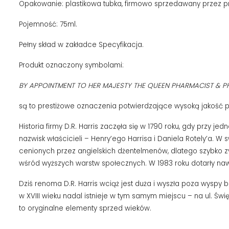
Opakowanie: plastikowa tubka, firmowo sprzedawany przez 
Pojemność: 75ml.
Pełny skład w zakładce Specyfikacja.
Produkt oznaczony symbolami:
BY APPOINTMENT TO HER MAJESTY THE QUEEN PHARMACIST & 
są to prestiżowe oznaczenia potwierdzające wysoką jakość pro
Historia firmy D.R. Harris zaczęła się w 1790 roku, gdy przy j
nazwisk właścicieli – Henry’ego Harrisa i Daniela Rotely’a. 
cenionych przez angielskich dżentelmenów, dlatego szybko zy
wśród wyższych warstw społecznych. W 1983 roku dotarły naw
Dziś renoma D.R. Harris wciąż jest duża i wyszła poza wyspy 
w XVIII wieku nadal istnieje w tym samym miejscu – na ul. Ś
to oryginalne elementy sprzed wieków.