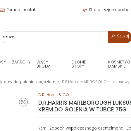
Pomoc i kontakt
Strefa fryzjera, barbe
Szukaj
OSY
ZAPACHY
WĄSY I
DŁONIE I
KOSMETYKI
BRODA
STOPY
DAMSKIE
Kremy do golenia z pędzlem
D.R.Harris MARLBOROUGH luksusowy 
D.R. Harris & CO.
D.R.HARRIS MARLBOROUGH LUKS
KREM DO GOLENIA W TUBCE 75G
75ml. Zapach współczesnego dżentelmena. Ce