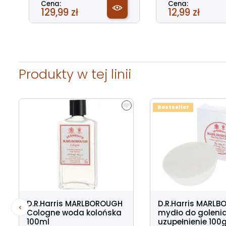
Cena:
Cena:
129,99 zł
12,99 zł
Produkty w tej linii
Bestseller
D.R.Harris MARLBOROUGH
D.R.Harris MARL
Cologne woda kolońska
mydło do goleni
100ml
uzupełnienie 100