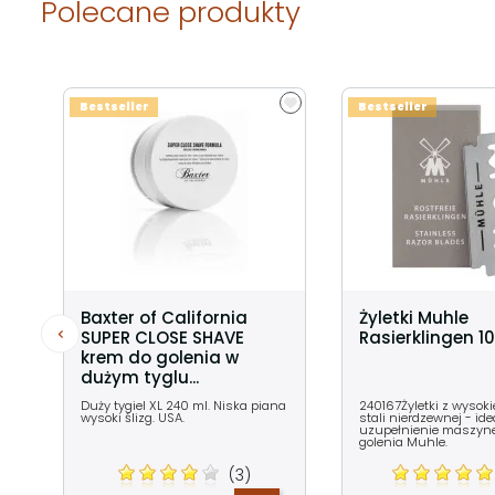
Polecane produkty
Bestseller
Bestseller
Baxter of California
Żyletki Muhle
SUPER CLOSE SHAVE
Rasierklingen 10
krem do golenia w
dużym tyglu...
Duży tygiel XL 240 ml. Niska piana
240167Żyletki z wysokie
wysoki ślizg. USA.
stali nierdzewnej - id
uzupełnienie maszyn
golenia Muhle.
(3)