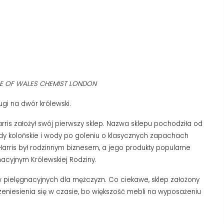
CE OF WALES CHEMIST LONDON
gi na dwór królewski.
Harris założył swój pierwszy sklep. Nazwa sklepu pochodziła od
wody kolońskie i wody po goleniu o klasycznych zapachach
Harris był rodzinnym biznesem, a jego produkty popularne
acyjnym Królewskiej Rodziny.
ów pielęgnacyjnych dla mężczyzn. Co ciekawe, sklep założony
zeniesienia się w czasie, bo większość mebli na wyposażeniu