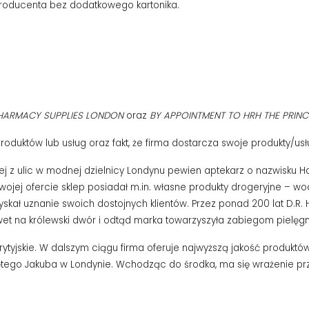
producenta bez dodatkowego kartonika.
PHARMACY SUPPLIES LONDON
oraz
BY APPOINTMENT TO HRH THE PRIN
duktów lub usług oraz fakt, że firma dostarcza swoje produkty/usłu
ednej z ulic w modnej dzielnicy Londynu pewien aptekarz o nazwisku 
W swojej ofercie sklep posiadał m.in. własne produkty drogeryjne – 
skał uznanie swoich dostojnych klientów. Przez ponad 200 lat D.R. 
et na królewski dwór i odtąd marka towarzyszyła zabiegom pielęgn
brytyjskie. W dalszym ciągu firma oferuje najwyższą jakość produkt
więtego Jakuba w Londynie. Wchodząc do środka, ma się wrażenie pr