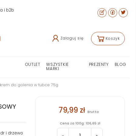
ra i b2b
Zaloguj się
Koszyk
OUTLET
WSZYSTKIE
PREZENTY
BLOG
MARKI
krem do golenia w tubce 75g
USOWY
79,99 zł
Brutto
Cena za 100g: 106,65 zł
dr i drzewo
-
+