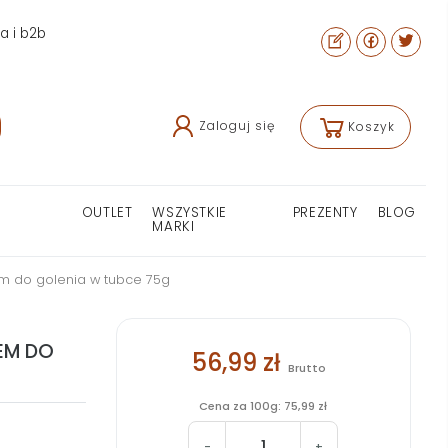
ra i b2b
Zaloguj się
Koszyk
OUTLET
WSZYSTKIE
PREZENTY
BLOG
MARKI
m do golenia w tubce 75g
EM DO
56,99 zł
Brutto
Cena za 100g: 75,99 zł
-
+