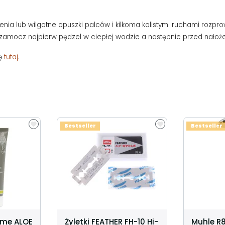
enia lub wilgotne opuszki palców i kilkoma kolistymi ruchami rozp
 zamocz najpierw pędzel w ciepłej wodzie a następnie przed nałoż
ię
tutaj
.
Bestseller
Bestseller
eme ALOE
Żyletki FEATHER FH-10 Hi-
Muhle R