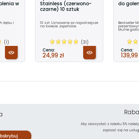
olenia w
Stainless (czerwono-
do golen
czarne) 10 sztuk
ch dębu i
10 szt. Uznawane za najostrzejsze
Bestseller 
na świecie. Japońskie.
prezentowym
Muhle grati
(1)
(31)
Cena:
Cena:
24,99 zł
139,99 
Raba
a
Aby skorzystać z rabatu 5% należy
zapisać się na usługę 
bskrybuj