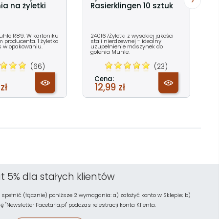
ia na żyletki
Rasierklingen 10 sztuk
Muhle R89. W kartoniku
240167Żyletki z wysokiej jakości
 producenta. 1 żyletka
stali nierdzewnej - idealny
s w opakowaniu.
uzupełnienie maszynek do
golenia Muhle.
(66)
(23)
Cena:
zł
12,99 zł
t 5% dla stałych klientów
 spełnić (łącznie) poniższe 2 wymagania: a) założyć konto w Sklepie; b)
"Newsletter Facetaria.pl" podczas rejestracji konta Klienta.