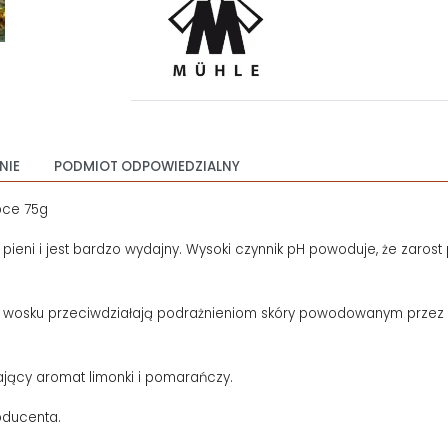
NIE
PODMIOT ODPOWIEDZIALNY
bce 75g
ieni i jest bardzo wydajny. Wysoki czynnik pH powoduje, że zarost pę
go wosku przeciwdziałają podrażnieniom skóry powodowanym przez go
ający aromat limonki i pomarańczy.
oducenta.