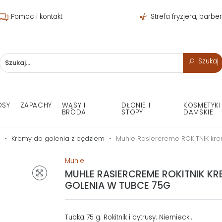
Pomoc i kontakt
Strefa fryzjera, barbe
Szukaj
OSY
ZAPACHY
WĄSY I
DŁONIE I
KOSMETYKI
BRODA
STOPY
DAMSKIE
Kremy do golenia z pędzlem
Muhle Rasiercreme ROKITNIK kre
Muhle
MUHLE RASIERCREME ROKITNIK KR
GOLENIA W TUBCE 75G
Tubka 75 g. Rokitnik i cytrusy. Niemiecki.