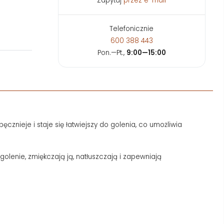
Zapytaj
przez e-mail
Telefonicznie
600 388 443
Pon.—Pt.,
9:00—15:00
cznieje i staje się łatwiejszy do golenia, co umożliwia
lenie, zmiękczają ją, natłuszczają i zapewniają