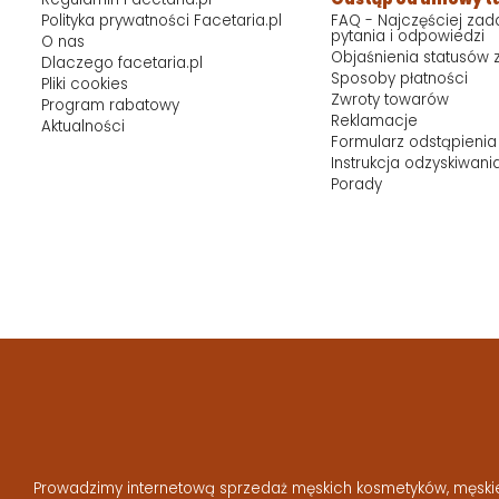
Polityka prywatności Facetaria.pl
FAQ - Najczęściej za
pytania i odpowiedzi
O nas
Objaśnienia statusów
Dlaczego facetaria.pl
Sposoby płatności
Pliki cookies
Zwroty towarów
Program rabatowy
Reklamacje
Aktualności
Formularz odstąpienia
Instrukcja odzyskiwani
Porady
Prowadzimy internetową sprzedaż męskich kosmetyków, męskiej 