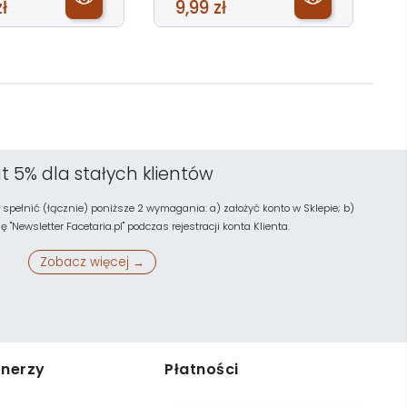
ł
9,99 zł
t 5% dla stałych klientów
 spełnić (łącznie) poniższe 2 wymagania: a) założyć konto w Sklepie; b)
"Newsletter Facetaria.pl" podczas rejestracji konta Klienta.
Zobacz więcej →
tnerzy
Płatności