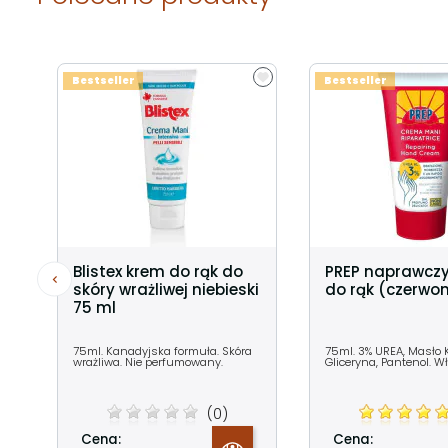
Bestseller
Bestseller
Blistex krem do rąk do
PREP naprawcz
skóry wrażliwej niebieski
do rąk (czerwo
75 ml
75ml. Kanadyjska formuła. Skóra
75ml. 3% UREA, Masło K
wrażliwa. Nie perfumowany.
Gliceryna, Pantenol. W
(0)
Cena:
Cena: