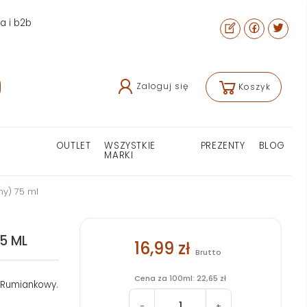
ra i b2b
Zaloguj się
Koszyk
OUTLET
WSZYSTKIE
PREZENTY
BLOG
MARKI
ny) 75 ml
5 ML
16,99 zł
Brutto
Cena za 100ml: 22,65 zł
. Rumiankowy.
-
+