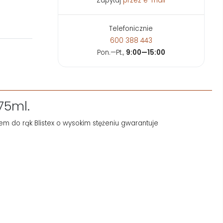
Zapytaj
przez e-mail
Telefonicznie
600 388 443
Pon.—Pt.,
9:00—15:00
75ml.
krem do rąk Blistex o wysokim stężeniu gwarantuje