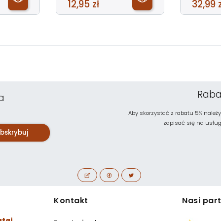
12,95 zł
32,99 z
Raba
a
Aby skorzystać z rabatu 5% należy
zapisać się na usługę 
bskrybuj
Kontakt
Nasi par
utaj