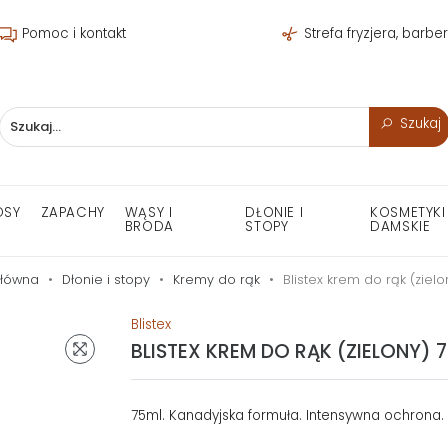
Pomoc i kontakt
Strefa fryzjera, barbe
Szukaj
OSY
ZAPACHY
WĄSY I
DŁONIE I
KOSMETYKI
BRODA
STOPY
DAMSKIE
główna
Dłonie i stopy
Kremy do rąk
Blistex krem do rąk (zielo
Blistex
BLISTEX KREM DO RĄK (ZIELONY) 7
75ml. Kanadyjska formuła. Intensywna ochrona