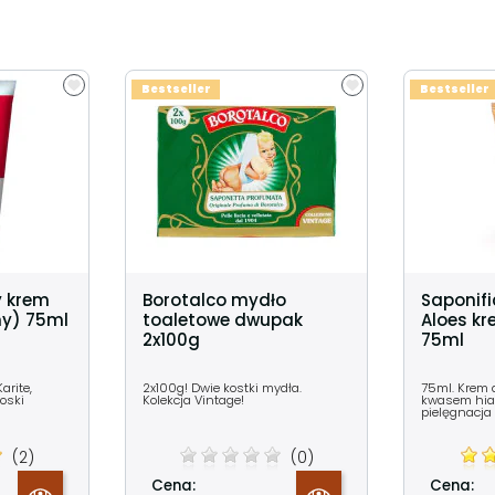
Bestseller
Bestseller
y krem
Borotalco mydło
Saponifi
ny) 75ml
toaletowe dwupak
Aloes kr
2x100g
75ml
arite,
2x100g! Dwie kostki mydła.
75ml. Krem 
łoski
Kolekcja Vintage!
kwasem hia
pielęgnacja 
(2)
(0)
Cena:
Cena: