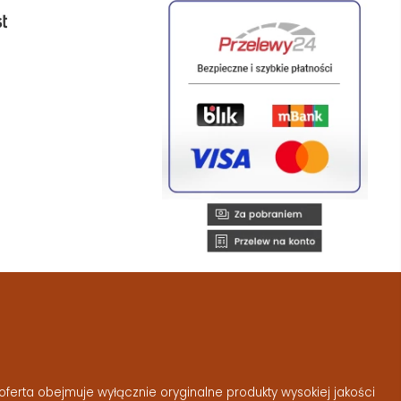
ferta obejmuje wyłącznie oryginalne produkty wysokiej jakości