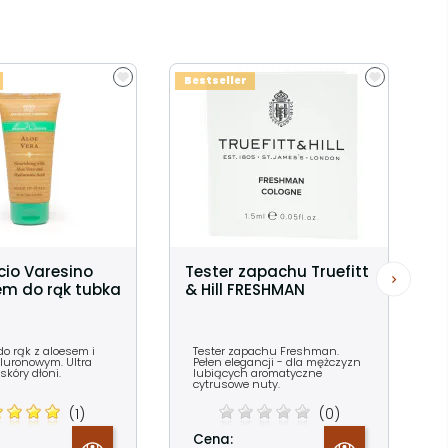
Bestseller
cio Varesino
Tester zapachu Truefitt
em do rąk tubka
& Hill FRESHMAN
do rąk z aloesem i
Tester zapachu Freshman.
luronowym. Ultra
Pełen elegancji - dla mężczyzn
skóry dłoni.
lubiących aromatyczne
cytrusowe nuty.
(1)
(0)
Cena: