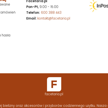
Facetaria.pl
dawane
Pon-Pt,
9:00 - 15:00
 zamówień
Telefon:
600 388 443
Email:
kontakt@facetaria.pl
a hasła
facetaria.pl
bielizny oraz akcesoriów i przyborów codziennego użytku. Nasza o