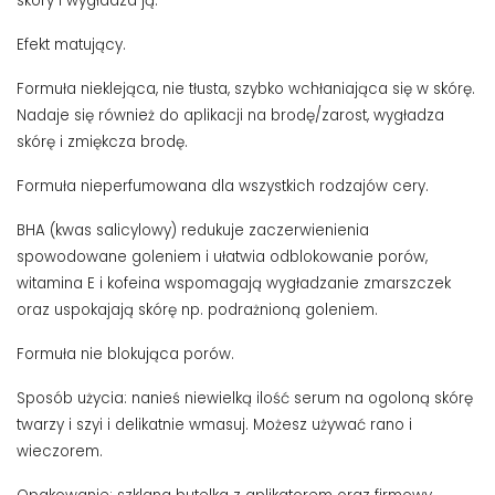
skóry i wygładza ją.
Efekt matujący.
Formuła nieklejąca, nie tłusta, szybko wchłaniająca się w skórę.
Nadaje się również do aplikacji na brodę/zarost, wygładza
skórę i zmiękcza brodę.
Formuła nieperfumowana dla wszystkich rodzajów cery.
BHA (kwas salicylowy) redukuje zaczerwienienia
spowodowane goleniem i ułatwia odblokowanie porów,
witamina E i kofeina wspomagają wygładzanie zmarszczek
oraz uspokajają skórę np. podrażnioną goleniem.
Formuła nie blokująca porów.
Sposób użycia: nanieś niewielką ilość serum na ogoloną skórę
twarzy i szyi i delikatnie wmasuj. Możesz używać rano i
wieczorem.