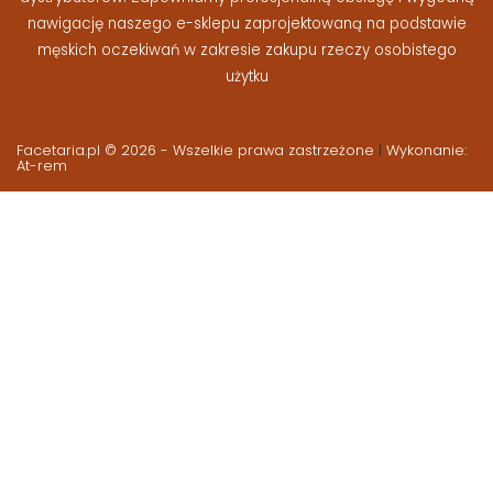
nawigację naszego e-sklepu zaprojektowaną na podstawie
męskich oczekiwań w zakresie zakupu rzeczy osobistego
użytku
Facetaria.pl © 2026 - Wszelkie prawa zastrzeżone
|
Wykonanie:
At-rem