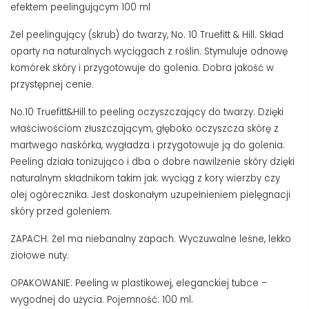
efektem peelingującym 100 ml
Żel peelingujący (skrub) do twarzy, No. 10 Truefitt & Hill. Skład
oparty na naturalnych wyciągach z roślin. Stymuluje odnowę
komórek skóry i przygotowuje do golenia. Dobra jakość w
przystępnej cenie.
No.10 Truefitt&Hill to peeling oczyszczający do twarzy. Dzięki
właściwościom złuszczającym, głęboko oczyszcza skórę z
martwego naskórka, wygładza i przygotowuje ją do golenia.
Peeling działa tonizująco i dba o dobre nawilżenie skóry dzięki
naturalnym składnikom takim jak: wyciąg z kory wierzby czy
olej ogórecznika. Jest doskonałym uzupełnieniem pielęgnacji
skóry przed goleniem.
ZAPACH: Żel ma niebanalny zapach. Wyczuwalne leśne, lekko
ziołowe nuty.
OPAKOWANIE: Peeling w plastikowej, eleganckiej tubce –
wygodnej do użycia. Pojemność: 100 ml.