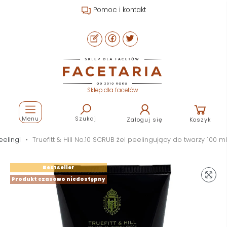
Pomoc i kontakt
Sklep dla facetów
Menu
Szukaj
Zaloguj się
Koszyk
eelingi
Truefitt & Hill No.10 SCRUB żel peelingujący do twarzy 100 ml
Bestseller
Produkt czasowo niedostępny