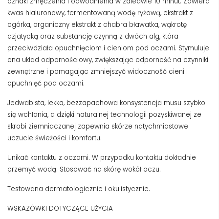
oznaki zmęczenia i odwodnienia w zaledwie 10 minut. Zawiera
kwas hialuronowy, fermentowaną wodę ryżową, ekstrakt z
ogórka, organiczny ekstrakt z chabra bławatka, wąkrotę
azjatycką oraz substancję czynną z dwóch alg, która
przeciwdziała opuchnięciom i cieniom pod oczami. Stymuluje
ona układ odpornościowy, zwiększając odporność na czynniki
zewnętrzne i pomagając zmniejszyć widoczność cieni i
opuchnięć pod oczami.
Jedwabista, lekka, bezzapachowa konsystencja musu szybko
się wchłania, a dzięki naturalnej technologii pozyskiwanej ze
skrobi ziemniaczanej zapewnia skórze natychmiastowe
uczucie świeżości i komfortu.
Unikać kontaktu z oczami. W przypadku kontaktu dokładnie
przemyć wodą. Stosować na skórę wokół oczu.
Testowana dermatologicznie i okulistycznie.
WSKAZÓWKI DOTYCZĄCE UŻYCIA