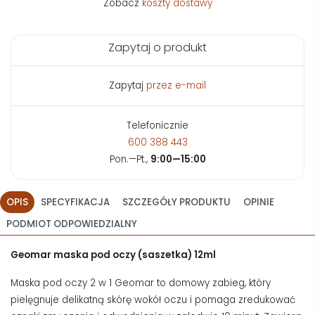
Zobacz
koszty dostawy
Zapytaj o produkt
Zapytaj
przez e-mail
Telefonicznie
600 388 443
Pon.—Pt.,
9:00—15:00
OPIS
SPECYFIKACJA
SZCZEGÓŁY PRODUKTU
OPINIE
PODMIOT ODPOWIEDZIALNY
Geomar maska pod oczy (saszetka) 12ml
Maska pod oczy 2 w 1 Geomar to domowy zabieg, który
pielęgnuje delikatną skórę wokół oczu i pomaga zredukować