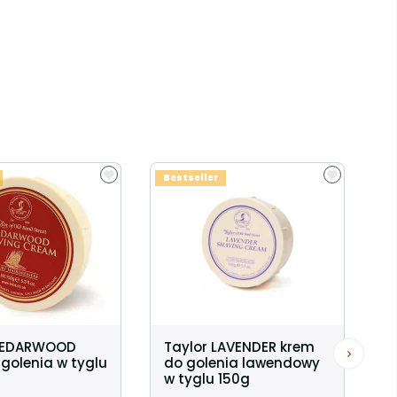
Bestseller
CEDARWOOD
Taylor LAVENDER krem
golenia w tyglu
do golenia lawendowy
w tyglu 150g