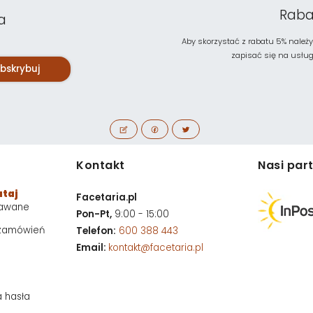
Raba
a
Aby skorzystać z rabatu 5% należy
zapisać się na usługę 
bskrybuj
Kontakt
Nasi par
utaj
Facetaria.pl
dawane
Pon-Pt,
9:00 - 15:00
 zamówień
Telefon:
600 388 443
Email:
kontakt@facetaria.pl
a hasła