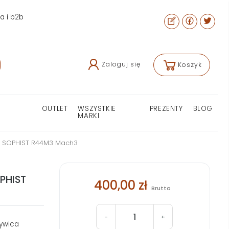
ra i b2b
Zaloguj się
Koszyk
OUTLET
WSZYSTKIE
PREZENTY
BLOG
MARKI
e SOPHIST R44M3 Mach3
PHIST
400,00 zł
Brutto
-
+
żywica