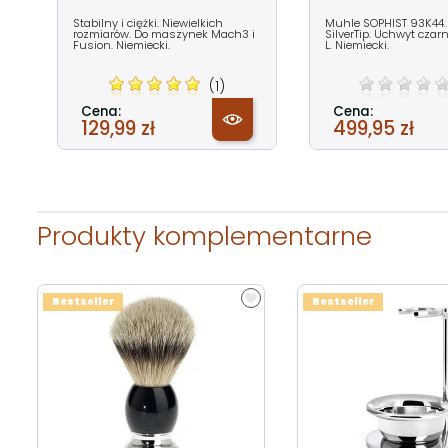
Stabilny i ciężki. Niewielkich
Muhle SOPHIST 93K44.
rozmiarów. Do maszynek Mach3 i
SilverTip. Uchwyt czar
Fusion. Niemiecki.
L. Niemiecki.
(1)
Cena:
Cena:
129,99 zł
499,95 zł
Produkty komplementarne
Bestseller
Bestseller