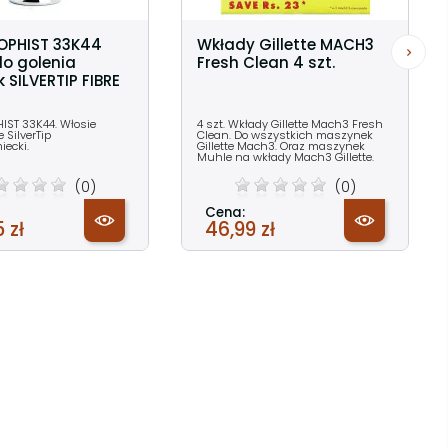
OPHIST 33K44
Wkłady Gillette MACH3
do golenia
Fresh Clean 4 szt.
 SILVERTIP FIBRE
IST 33K44. Włosie
4 szt. Wkłady Gillette Mach3 Fresh
 SilverTip
Clean. Do wszystkich maszynek
iecki.
Gillette Mach3. Oraz maszynek
Muhle na wkłady Mach3 Gillette.
(0)
(0)
Cena:
 zł
46,99 zł