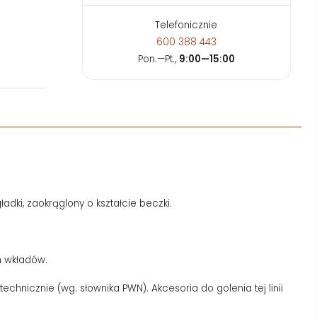
Telefonicznie
600 388 443
Pon.—Pt.,
9:00—15:00
dki, zaokrąglony o kształcie beczki.
h wkładów.
chnicznie (wg. słownika PWN). Akcesoria do golenia tej linii