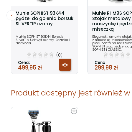
Muhle SOPHIST 93K44
Muhle RHM9S SOP
pędzel do golenia borsuk
Stojak metalowy
SILVERTIP czarny
maszynkę i pędze
miseczką
Muhle SOPHIST 93K44. Borsuk
Elegancki, smukły stoja
SilverTip. Uchwyt czarny. Rozmiar L.
z miseczką rekomendow
Niemiecki.
producenta na maszynkę
SOPHIST oraz pędzel do g
SOPHIST i CLASSIC.
(0)
Cena:
Cena:
499,95 zł
299,98 zł
Produkt dostępny jest również w