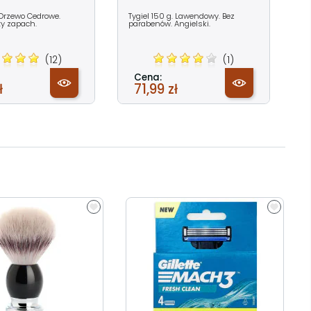
 Drzewo Cedrowe.
Tygiel 150 g. Lawendowy. Bez
ży zapach.
parabenów. Angielski.
(12)
(1)
Cena:
ł
71,99 zł