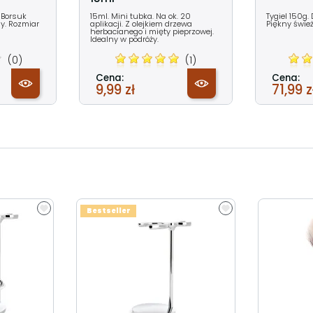
 Borsuk
15ml. Mini tubka. Na ok. 20
Tygiel 150g.
ny. Rozmiar
aplikacji. Z olejkiem drzewa
Piękny świe
herbacianego i mięty pieprzowej.
Idealny w podróży.
(0)
(1)
Cena:
Cena:
9,99 zł
71,99 z
Bestseller