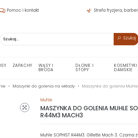
Pomoc i kontakt
Strefa fryzjera, barbe
Szukaj
OSY
ZAPACHY
WĄSY I
DŁONIE I
KOSMETYKI
BRODA
STOPY
DAMSKIE
nie
Maszynki do golenia na wkłady
Maszynka do golenia Muhl
Muhle
MASZYNKA DO GOLENIA MUHLE SO
R44M3 MACH3
Muhle SOPHIST R44M3. Gillette Mach 3. Czarna 