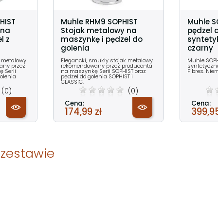
HIST
Muhle RHM9 SOPHIST
Muhle S
 na
Stojak metalowy na
pędzel 
l z
maszynkę i pędzel do
syntetyk
golenia
czarny
k metalowy
Elegancki, smukły stojak metalowy
Muhle SOPH
any przez
rekomendowany przez producenta
syntetyczne
 Serii
na maszynkę Serii SOPHIST oraz
Fibres. Niem
olenia
pędzel do golenia SOPHIST i
CLASSIC.
(0)
(0)
Cena:
Cena:
174,99 zł
399,95
 zestawie