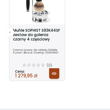
Muhle SOPHIST S93K44SF
zestaw do golenia
czarny 4 częściowy
Czarna żywica. Na wkłady Gillette
Fusion. Borsuk Silvertip. S93K44SF.
(0)
Cena:
1 279,95 zł