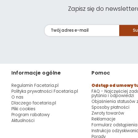
Zapisz się do newsletter
Su
Informacje ogólne
Pomoc
Regulamin Facetaria.pl
Odstąp od umowy t
Polityka prywatności Facetaria.pl
FAQ - Najczęściej za
pytania i odpowiedzi
O nas
Objaśnienia statusów
Dlaczego facetaria.pl
Sposoby płatności
Pliki cookies
Zwroty towarów
Program rabatowy
Reklamacje
Aktualności
Formularz odstąpienia
Instrukcja odzyskiwani
Porady