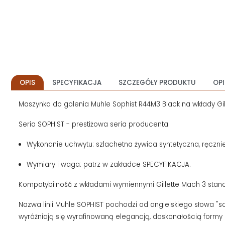
OPIS
SPECYFIKACJA
SZCZEGÓŁY PRODUKTU
OPI
Maszynka do golenia Muhle Sophist R44M3 Black na wkłady Gil
Seria SOPHIST - prestiżowa seria producenta.
Wykonanie uchwytu: szlachetna żywica syntetyczna, ręcznie
Wymiary i waga: patrz w zakładce SPECYFIKACJA.
Kompatybilność z wkładami wymiennymi Gillette Mach 3 stan
Nazwa linii Muhle SOPHIST pochodzi od angielskiego słowa "sop
wyróżniają się wyrafinowaną elegancją, doskonałością formy 