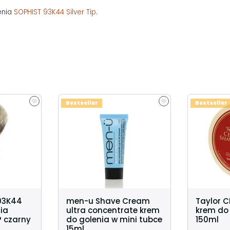
enia
SOPHIST 93K44 Silver Tip
.
Bestseller
Bestseller
93K44
men-u Shave Cream
Taylor 
ia
ultra concentrate krem
krem do 
P czarny
do golenia w mini tubce
150ml
15ml