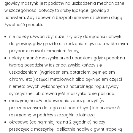
głowicy maszynki jest podatny na uszkodzenia mechaniczne -
w szczególności dotyczy to śruby łączącej głowicę z
uchwytem. Aby zapewnić bezproblemowe działanie i długą
żywotność produktu:
nie należy używać zbyt dużej siły przy dokręcaniu uchwytu
do głowicy, gdyż grozi to uszkodzeniem gwintu a w skrajnym
przypadku nawet ułamaniem śruby,
należy chronić maszynkę przed upadkiem, gdyż upadek na
twardą posadzkę w łazience, zwykle kończy się
uszkodzeniami (wgnieceniem, obtarciem, pęknięciem
chromu etc.) części metalowych albo pęknięciem części
niemetalowych wykonanych z naturalnego rogu, żywicy
syntetycznej lub drewna jeśli maszynka takie posiada.
maszynkę należy odpowiednio zabezpieczyć (w
przeznaczonym do tego etui podróżnym) lub przewozić
rozkręconą w podróży szczególnie lotniczej.
okresowo (co najmniej raz na 2 tygodnie) należy
przeczyścić maszynkę i delikatnie naoliwić gwint kropelką