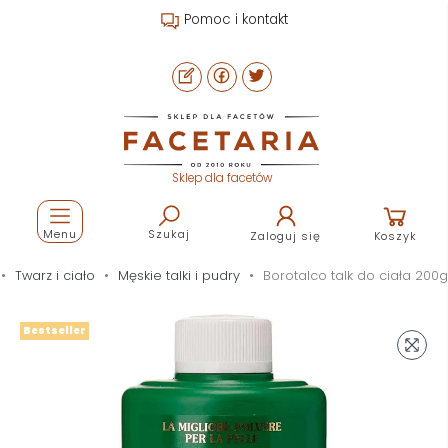
Pomoc i kontakt
Sklep dla facetów
Menu
Szukaj
Zaloguj się
Koszyk
Twarz i ciało
Męskie talki i pudry
Borotalco talk do ciała 200g
Bestseller