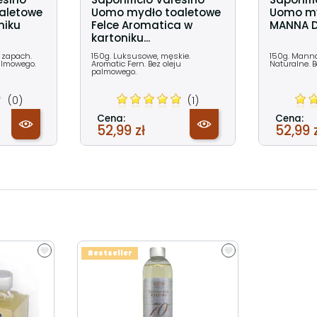
aletowe
Uomo mydło toaletowe
Uomo my
niku
Felce Aromatica w
MANNA DI 
kartoniku...
 zapach.
150g. Luksusowe, męskie.
150g. Manna 
palmowego.
Aromatic Fern. Bez oleju
Naturalne. 
palmowego.
(0)
(1)
Cena:
Cena:
52,99 zł
52,99 
Bestseller