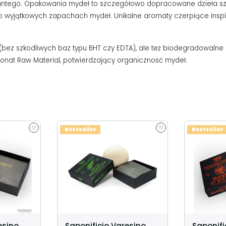
 Dantego. Opakowania mydeł to szczegółowo dopracowane dzieła szt
o wyjątkowych zapachach mydeł. Unikalne aromaty czerpiące inspira
i (bez szkodliwych baz typu BHT czy EDTA), ale też biodegradowaln
conat Raw Material, potwierdzający organiczność mydeł.
Bestseller
Bestseller
esino
Saponificio Varesino
Saponifi