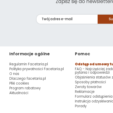
Zapisz się do newsletter
Su
Informacje ogólne
Pomoc
Regulamin Facetaria.pl
Odstąp od umowy t
Polityka prywatności Facetaria.pl
FAQ - Najczęściej za
pytania i odpowiedzi
O nas
Objaśnienia statusów
Dlaczego facetaria.pl
Sposoby płatności
Pliki cookies
Zwroty towarów
Program rabatowy
Reklamacje
Aktualności
Formularz odstąpienia
Instrukcja odzyskiwani
Porady