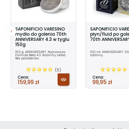
SAPONIFICIO VARESINO
SAPONIFICIO VAR
mydło do golenia 70th
płyn/fluid po gol
ANNIVERSARY 4.3 w tyglu
70th ANNIVERSARY
150g
150 g. ANNIVERSARY. Najnowsza
100 ml. ANNIVERSARY. 10
Formuła Beta 4.3. Roślinny skład.
roślinny.
Bez parabenów.
(5)
Cena:
Cena:
159,99 zł
99,95 zł