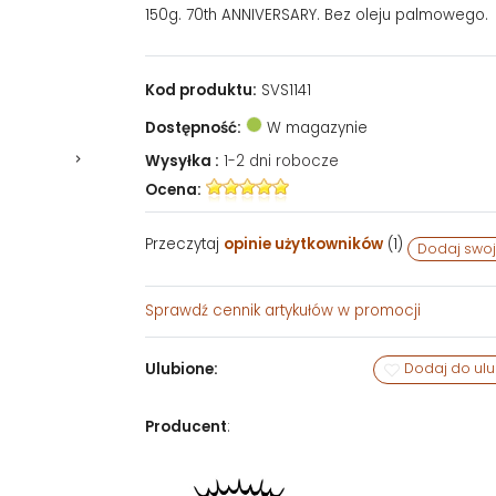
150g. 70th ANNIVERSARY. Bez oleju palmowego.
Kod produktu:
SVS1141
Dostępność:
W magazynie
Wysyłka :
1-2 dni robocze
Ocena:
Przeczytaj
opinie użytkowników
(
1
)
Dodaj swoj
Sprawdź
cennik artykułów w promocji
Ulubione:
Dodaj do ul
Producent
: