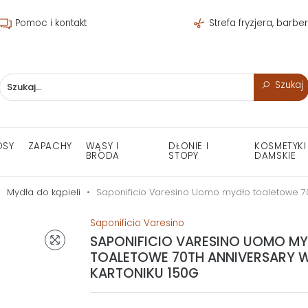
Pomoc i kontakt
Strefa fryzjera, barbe
Szukaj
OSY
ZAPACHY
WĄSY I
DŁONIE I
KOSMETYKI
BRODA
STOPY
DAMSKIE
Mydła do kąpieli
Saponificio Varesino Uomo mydło toaletowe 70
Saponificio Varesino
SAPONIFICIO VARESINO UOMO M
TOALETOWE 70TH ANNIVERSARY 
KARTONIKU 150G