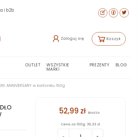
ra i b2b
Zaloguj się
Koszyk
OUTLET
WSZYSTKIE
PREZENTY
BLOG
MARKI
th ANNIVERSARY w kartoniku 150g
YDŁO
52,99 zł
Brutto
W
Cena za 100g: 35,33 zł
-
+