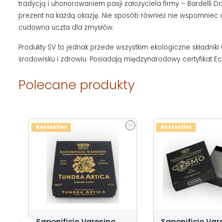
tradycją i uhonorowaniem pasji założyciela firmy – Bardelli
prezent na każdą okazję. Nie sposób również nie wspomnieć 
cudowna uczta dla zmysłów.
Produkty SV to jednak przede wszystkim ekologiczne składnik
środowisku i zdrowiu. Posiadają międzynarodowy certyfikat E
Polecane produkty
Bestseller
Bestseller
Saponificio Varesino
Saponificio Var