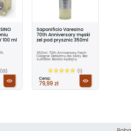
ESINO
Saponificio Varesino
eniu
70th Anniversary męski
 100 ml
żel pod prysznic 350ml
0%
350ml. 70th Anniversary Fresh
Cologne. Delikatny dla skóry. Bez
sulfatów. Bardzo wydajny.
(13)
(1)
Cena:
79,99 zł
Raba