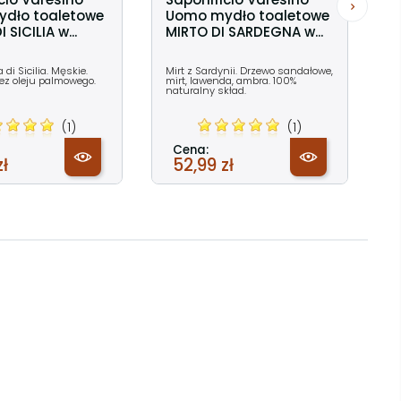
dło toaletowe
Uomo mydło toaletowe
SICILIA w...
MIRTO DI SARDEGNA w...
di Sicilia. Męskie.
Mirt z Sardynii. Drzewo sandałowe,
Bez oleju palmowego.
mirt, lawenda, ambra. 100%
naturalny skład.
(1)
(1)
Cena:
zł
52,99 zł