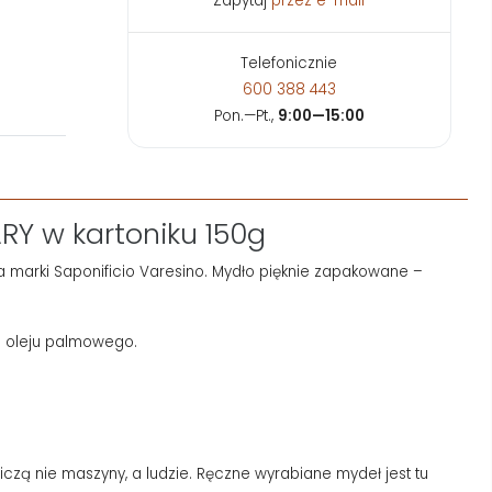
Zapytaj
przez e-mail
Telefonicznie
600 388 443
Pon.—Pt.,
9:00—15:00
RY w kartoniku 150g
nia marki Saponificio Varesino. Mydło pięknie zapakowane –
ra oleju palmowego.
czą nie maszyny, a ludzie. Ręczne wyrabiane mydeł jest tu