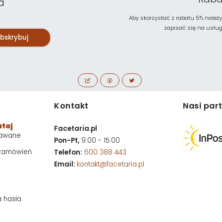
a
Aby skorzystać z rabatu 5% należy
zapisać się na usługę 
bskrybuj
Kontakt
Nasi par
utaj
Facetaria.pl
dawane
Pon-Pt,
9:00 - 15:00
 zamówień
Telefon:
600 388 443
Email:
kontakt@facetaria.pl
a hasła