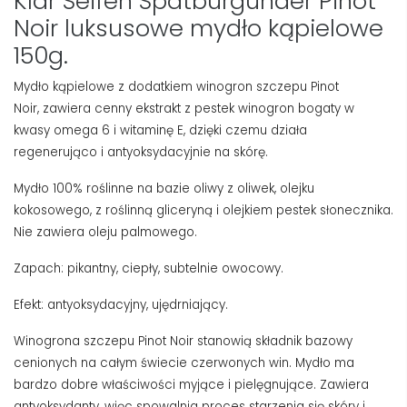
Klar Seifen Spatburgunder Pinot
Noir luksusowe mydło kąpielowe
150g.
Mydło kąpielowe z dodatkiem winogron szczepu Pinot
Noir,
zawiera cenny ekstrakt z pestek winogron
bogaty w
kwasy omega 6 i witaminę E, dzięki czemu działa
regenerująco i antyoksydacyjnie na skórę.
Mydło 100% roślinne na bazie oliwy z oliwek, olejku
kokosowego, z roślinną gliceryną i olejkiem pestek słonecznika.
Nie zawiera oleju palmowego.
Zapach: pikantny, ciepły, subtelnie owocowy.
Efekt: antyoksydacyjny, ujędrniający.
Winogrona szczepu Pinot Noir stanowią składnik bazowy
cenionych na całym świecie czerwonych win. Mydło ma
bardzo dobre właściwości myjące i pielęgnujące. Zawiera
antyoksydanty, więc spowalnia proces starzenia się skóry i