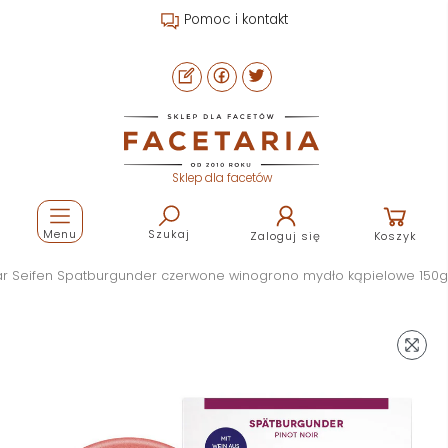
kontakt
Strefa fryzjera
Sklep dla facetów
Menu
Szukaj
Zaloguj się
Koszyk
ar Seifen Spatburgunder czerwone winogrono mydło kąpielowe 150g