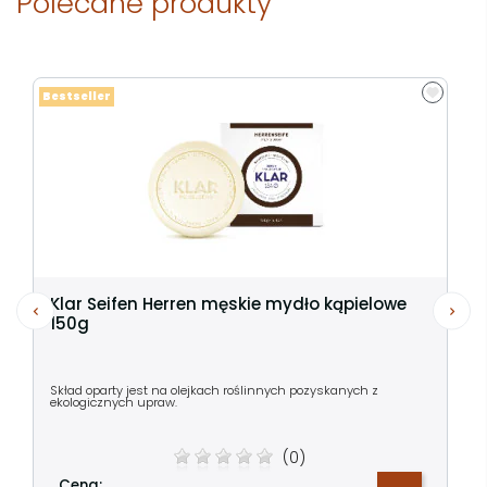
Polecane produkty
Bestseller
Klar Seifen Herren męskie mydło kąpielowe
150g
Skład oparty jest na olejkach roślinnych pozyskanych z
ekologicznych upraw.
(0)
Cena: