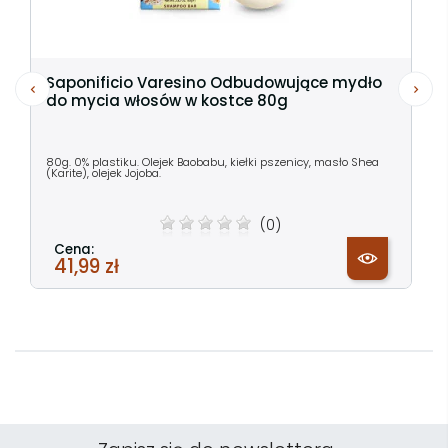
Saponificio Varesino Odbudowujące mydło
do mycia włosów w kostce 80g
80g. 0% plastiku. Olejek Baobabu, kiełki pszenicy, masło Shea
(Karite), olejek Jojoba.
(0)
Cena:
41,99 zł