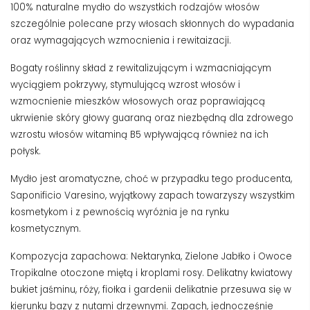
100% naturalne mydło do wszystkich rodzajów włosów
szczególnie polecane przy włosach skłonnych do wypadania
oraz wymagających wzmocnienia i rewitaizacji.
Bogaty roślinny skład z rewitalizującym i wzmacniającym
wyciągiem pokrzywy, stymulującą wzrost włosów i
wzmocnienie mieszków włosowych oraz poprawiającą
ukrwienie skóry głowy guaraną oraz niezbędną dla zdrowego
wzrostu włosów witaminą B5 wpływającą również na ich
połysk.
Mydło jest aromatyczne, choć w przypadku tego producenta,
Saponificio Varesino, wyjątkowy zapach towarzyszy wszystkim
kosmetykom i z pewnością wyróżnia je na rynku
kosmetycznym.
Kompozycja zapachowa: Nektarynka, Zielone Jabłko i Owoce
Tropikalne otoczone miętą i kroplami rosy.
Delikatny kwiatowy
bukiet jaśminu, róży, fiołka i gardenii delikatnie przesuwa się w
kierunku bazy z nutami drzewnymi.
Zapach, jednocześnie