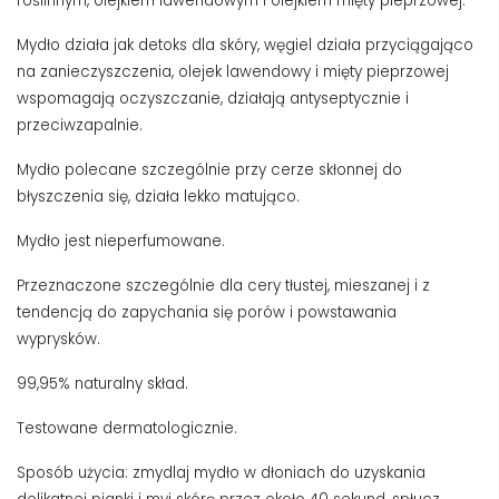
roślinnym, olejkiem lawendowym i olejkiem mięty pieprzowej.
Mydło działa jak detoks dla skóry, węgiel działa przyciągająco
na zanieczyszczenia, olejek lawendowy i mięty pieprzowej
wspomagają oczyszczanie, działają antyseptycznie i
przeciwzapalnie.
Mydło polecane szczególnie przy cerze skłonnej do
błyszczenia się, działa lekko matująco.
Mydło jest nieperfumowane.
Przeznaczone szczególnie dla cery tłustej, mieszanej i z
tendencją do zapychania się porów i powstawania
wyprysków.
99,95% naturalny skład.
Testowane dermatologicznie.
Sposób użycia: zmydlaj mydło w dłoniach do uzyskania