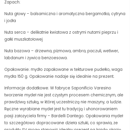
Zapach:
Nuta głowy – balsamiczna i aromatyczna bergamotka, cytryna
i jodła
Nuta serca – delikatnie kwiatowa z ostrymi nutami pieprzu i
gałki muszkatołowej
Nuta bazowa – drzewna, piżmowa, ambra, paczuli, wetiwer,
labdanum i żywica benzoesowa.
Opakowanie: mydło zapakowane w tekturowe pudełko, waga
mydła 150 g. Opakowanie nadaje się idealnie na prezent.
Informacje dodatkowe: W fabryce Saponificio Varesino
tworzenie mydeł nie jest czystym procesem chemicznym, ale
prawdziwą sztuką, w której uczestniczą nie maszyny, a ludzie.
Ręczne wyrabiane mydeł jest tu tradycją i uhonorowaniem
pasji założyciela firmy – Bardelli Dantego. Opakowania mydeł
to szczegółowo dopracowane dzieła sztuki, co sprawia, że
produkty SV mogą stanowić idealny prezent na każdą okazję.