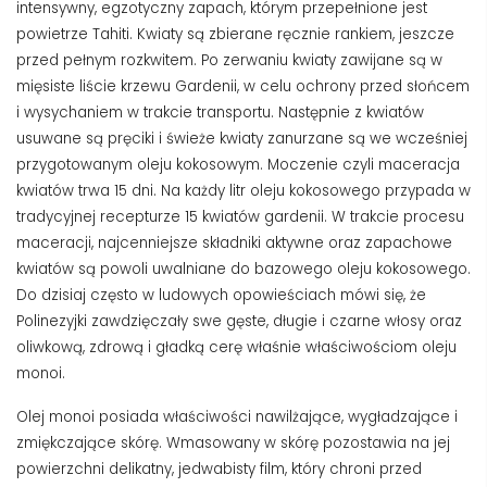
intensywny, egzotyczny zapach, którym przepełnione jest
powietrze Tahiti. Kwiaty są zbierane ręcznie rankiem, jeszcze
przed pełnym rozkwitem. Po zerwaniu kwiaty zawijane są w
mięsiste liście krzewu Gardenii, w celu ochrony przed słońcem
i wysychaniem w trakcie transportu. Następnie z kwiatów
usuwane są pręciki i świeże kwiaty zanurzane są we wcześniej
przygotowanym oleju kokosowym. Moczenie czyli maceracja
kwiatów trwa 15 dni. Na każdy litr oleju kokosowego przypada w
tradycyjnej recepturze 15 kwiatów gardenii. W trakcie procesu
maceracji, najcenniejsze składniki aktywne oraz zapachowe
kwiatów są powoli uwalniane do bazowego oleju kokosowego.
Do dzisiaj często w ludowych opowieściach mówi się, że
Polinezyjki zawdzięczały swe gęste, długie i czarne włosy oraz
oliwkową, zdrową i gładką cerę właśnie właściwościom oleju
monoi.
Olej monoi posiada właściwości nawilżające, wygładzające i
zmiękczające skórę. Wmasowany w skórę pozostawia na jej
powierzchni delikatny, jedwabisty film, który chroni przed