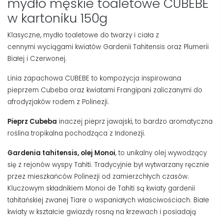
mydło męskie toaletowe CUBEBE
w kartoniku 150g
Klasyczne, mydło toaletowe do twarzy i ciała z
cennymi
wyciągami kwiatów Gardenii Tahitensis oraz Plumerii
Białej i Czerwonej
.
Linia zapachowa CUBEBE to kompozycja inspirowana
pieprzem Cubeba oraz kwiatami Frangipani zaliczanymi do
afrodyzjaków rodem z Polinezji.
Pieprz Cubeba
inaczej pieprz jawajski, to bardzo aromatyczna
roślina tropikalna pochodząca z Indonezji.
Gardenia tahitensis, olej Monoi
, to unikalny olej wywodzący
się z rejonów wyspy Tahiti. Tradycyjnie był wytwarzany ręcznie
przez mieszkańców Polinezji od zamierzchłych czasów.
Kluczowym składnikiem Monoi de Tahiti są kwiaty gardenii
tahitańskiej zwanej Tiare o wspaniałych właściwościach. Białe
kwiaty w kształcie gwiazdy rosną na krzewach i posiadają