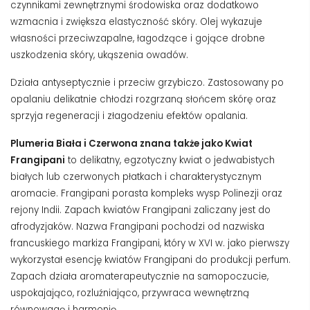
czynnikami zewnętrznymi środowiska oraz dodatkowo
wzmacnia i zwiększa elastyczność skóry. Olej wykazuje
własności przeciwzapalne, łagodzące i gojące drobne
uszkodzenia skóry, ukąszenia owadów.
Działa antyseptycznie i przeciw grzybiczo. Zastosowany po
opalaniu delikatnie chłodzi rozgrzaną słońcem skórę oraz
sprzyja regeneracji i złagodzeniu efektów opalania.
Plumeria Biała i Czerwona znana także jako Kwiat
Frangipani
to delikatny, egzotyczny kwiat o jedwabistych
białych lub czerwonych płatkach i charakterystycznym
aromacie. Frangipani porasta kompleks wysp Polinezji oraz
rejony Indii. Zapach kwiatów Frangipani zaliczany jest do
afrodyzjaków. Nazwa Frangipani pochodzi od nazwiska
francuskiego markiza Frangipani, który w XVI w. jako pierwszy
wykorzystał esencję kwiatów Frangipani do produkcji perfum.
Zapach działa aromaterapeutycznie na samopoczucie,
uspokajająco, rozluźniająco, przywraca wewnętrzną
równowagę i harmonię.