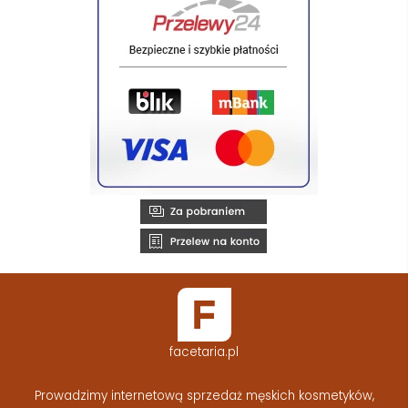
facetaria.pl
Prowadzimy internetową sprzedaż męskich kosmetyków,