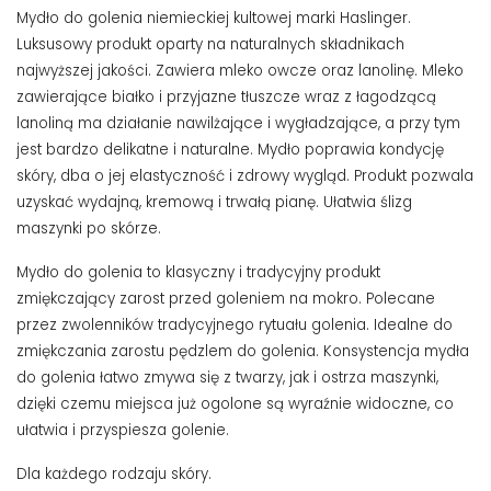
Mydło do golenia niemieckiej kultowej marki Haslinger.
Luksusowy produkt oparty na naturalnych składnikach
najwyższej jakości. Zawiera mleko owcze oraz lanolinę. Mleko
zawierające białko i przyjazne tłuszcze wraz z łagodzącą
lanoliną ma działanie nawilżające i wygładzające, a przy tym
jest bardzo delikatne i naturalne. Mydło poprawia kondycję
skóry, dba o jej elastyczność i zdrowy wygląd. Produkt pozwala
uzyskać wydajną, kremową i trwałą pianę. Ułatwia ślizg
maszynki po skórze.
Mydło do golenia to klasyczny i tradycyjny produkt
zmiękczający zarost przed goleniem na mokro. Polecane
przez zwolenników tradycyjnego rytuału golenia. Idealne do
zmiękczania zarostu pędzlem do golenia. Konsystencja mydła
do golenia łatwo zmywa się z twarzy, jak i ostrza maszynki,
dzięki czemu miejsca już ogolone są wyraźnie widoczne, co
ułatwia i przyspiesza golenie.
Dla każdego rodzaju skóry.