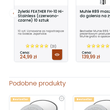
Żyletki FEATHER FH-10 Hi-
Muhle R89 mas
Stainless (czerwono-
do golenia na ży
czarne) 10 sztuk
10 szt. Uznawane za najostrzejsze
Bestseller Muhle R89.
na świecie. Japońskie.
prezentowym producent
Muhle gratis w opako
(31)
Cena:
Cena:
24,99 zł
139,99 zł
Podobne produkty
Bestseller
Bestseller