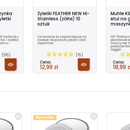
zynka
Żyletki FEATHER NEW Hi-
Muhle KS
letki
Stainless (żółte) 10
etui na 
sztuk
maszynki
 W kartoniku
Uznawane za najostrzejsze na
HIT: Praktyc
a. 1 żyletka
świecie. Najwyższa jakość stali.
plastikowe e
waniu.
Japońskie.
maszynek ż
producentów
Jagger.
(66)
(15)
Cena:
Cena:
12,99 zł
18,99 z
Bestseller