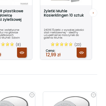
R plastikowe
Żyletki Muhle
głowicę
Rasierklingen 10 sztuk
 żyletkowej
zne i estetyczne
240167Żyletki z wysokiej jakości
tui na głowice
stali nierdzewnej - idealny
yletkowych
uzupełnienie maszynek do
 Muhle i Edwin
golenia Muhle.
(8)
(23)
Cena:
ł
12,99 zł