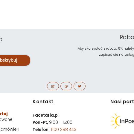
Raba
a
Aby skorzystać z rabatu 5% należy
zapisać się na usługę 
bskrybuj
Kontakt
Nasi par
utaj
Facetaria.pl
dawane
Pon-Pt,
9:00 - 15:00
 zamówień
Telefon:
600 388 443