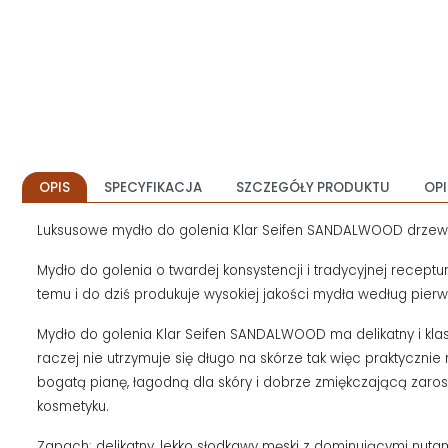
OPIS
SPECYFIKACJA
SZCZEGÓŁY PRODUKTU
OPI
Luksusowe mydło do golenia Klar Seifen SANDALWOOD drzewo
Mydło do golenia o twardej konsystencji i tradycyjnej receptu
temu i do dziś produkuje wysokiej jakości mydła według pierw
Mydło do golenia Klar Seifen SANDALWOOD ma delikatny i kl
raczej nie utrzymuje się długo na skórze tak więc praktyczn
bogatą pianę, łagodną dla skóry i dobrze zmiękczającą zaro
kosmetyku.
Zapach: delikatny, lekko słodkawy męski z dominującymi nu