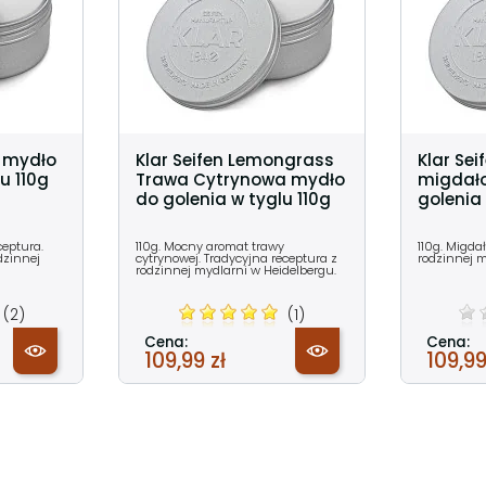
T mydło
Klar Seifen Lemongrass
Klar Se
u 110g
Trawa Cytrynowa mydło
migdał
do golenia w tyglu 110g
golenia 
ceptura.
110g. Mocny aromat trawy
110g. Migda
dzinnej
cytrynowej. Tradycyjna receptura z
rodzinnej m
rodzinnej mydlarni w Heidelbergu.
(2)
(1)
Cena:
Cena:
109,99 zł
109,99