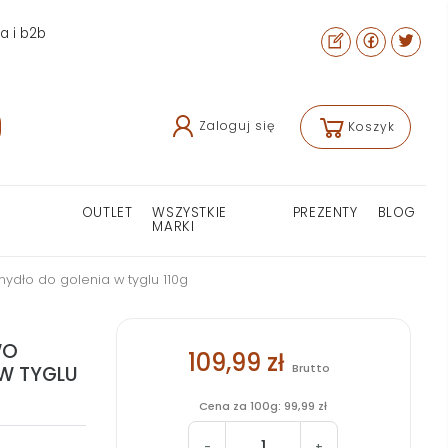
ra i b2b
Zaloguj się
Koszyk
OUTLET
WSZYSTKIE
PREZENTY
BLOG
MARKI
dło do golenia w tyglu 110g
WO
109,99 zł
Brutto
W TYGLU
Cena za 100g: 99,99 zł
-
+