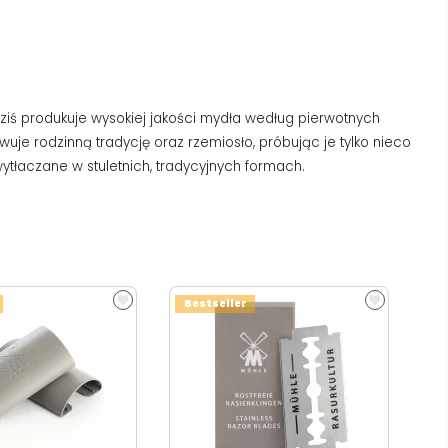
dziś produkuje wysokiej jakości mydła według pierwotnych
tywuje rodzinną tradycję oraz rzemiosło, próbując je tylko nieco
wytłaczane w stuletnich, tradycyjnych formach.
Bestseller