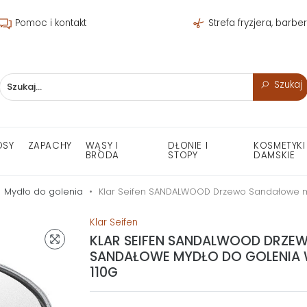
Pomoc i kontakt
Strefa fryzjera, barbe
Szukaj
OSY
ZAPACHY
WĄSY I
DŁONIE I
KOSMETYKI
BRODA
STOPY
DAMSKIE
Mydło do golenia
Klar Seifen SANDALWOOD Drzewo Sandałowe my
Klar Seifen
KLAR SEIFEN SANDALWOOD DRZE
SANDAŁOWE MYDŁO DO GOLENIA 
110G