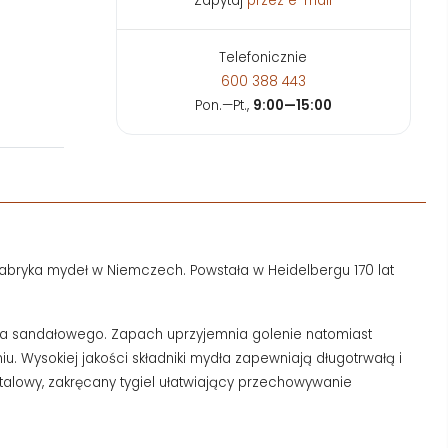
Zapytaj
przez e-mail
Telefonicznie
600 388 443
Pon.—Pt.,
9:00—15:00
na fabryka mydeł w Niemczech. Powstała w Heidelbergu 170 lat
wa sandałowego. Zapach uprzyjemnia golenie natomiast
. Wysokiej jakości składniki mydła zapewniają długotrwałą i
talowy, zakręcany tygiel ułatwiający przechowywanie