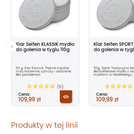
Klar Seifen KLASSIK mydło
Klar Seifen SPOR
do golenia w tyglu 110g
do golenia w tygl
110 g. Klar Klassik. Piękne męskie
110g. Sport. Tradycyjna re
nuty korzenne, cytrusy i skórzane.
Bestsellerowe mydło z ro
Bez parabenów.
mydlarni w Heidelbergu.
(5)
Cena:
Cena:
109,99 zł
109,99 zł
Produkty w tej linii