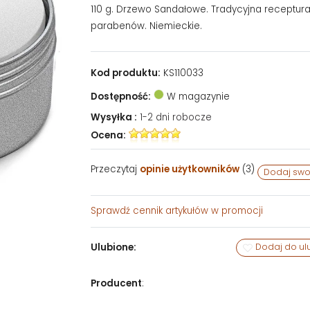
110 g. Drzewo Sandałowe. Tradycyjna receptura
parabenów. Niemieckie.
Kod produktu:
KS110033
Dostępność:
W magazynie
Wysyłka :
1-2 dni robocze
Ocena:
Przeczytaj
opinie użytkowników
(
3
)
Dodaj swo
Sprawdź
cennik artykułów w promocji
Ulubione:
Dodaj do ul
Producent
: