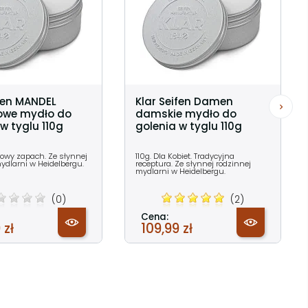
ifen MANDEL
Klar Seifen Damen
owe mydło do
damskie mydło do
w tyglu 110g
golenia w tyglu 110g
łowy zapach. Ze słynnej
110g. Dla Kobiet. Tradycyjna
ydlarni w Heidelbergu.
receptura. Ze słynnej rodzinnej
mydlarni w Heidelbergu.
(0)
(2)
Cena:
 zł
109,99 zł