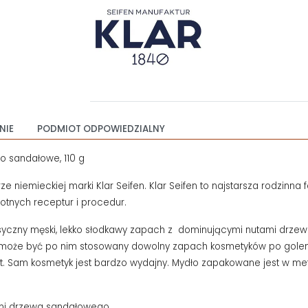
NIE
PODMIOT ODPOWIEDZIALNY
 sandałowe, 110 g
rze niemieckiej marki Klar Seifen. Klar Seifen to najstarsza rodzin
otnych receptur i procedur.
asyczny męski, lekko słodkawy zapach z dominującymi nutami drze
ie może być po nim stosowany dowolny zapach kosmetyków po goleniu
st. Sam kosmetyk jest bardzo wydajny. Mydło zapakowane jest w me
tami drzewa sandałowego