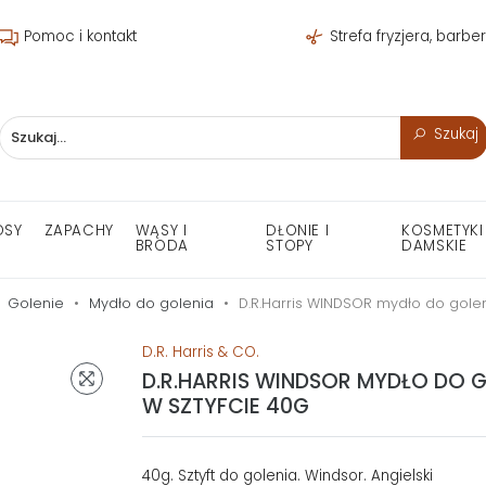
Pomoc i kontakt
Strefa fryzjera, barbe
Szukaj
OSY
ZAPACHY
WĄSY I
DŁONIE I
KOSMETYKI
BRODA
STOPY
DAMSKIE
Golenie
Mydło do golenia
D.R.Harris WINDSOR mydło do golen
D.R. Harris & CO.
D.R.HARRIS WINDSOR MYDŁO DO G
W SZTYFCIE 40G
40g. Sztyft do golenia. Windsor. Angielski