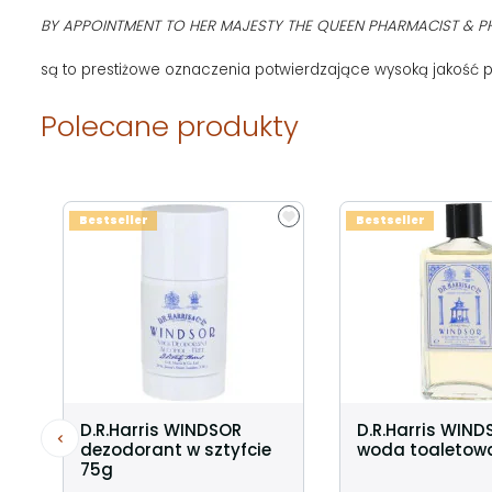
BY APPOINTMENT TO HER MAJESTY THE QUEEN PHARMACIST & 
są to prestiżowe oznaczenia potwierdzające wysoką jakość pro
Polecane produkty
Bestseller
Bestseller
D.R.Harris WINDSOR
D.R.Harris WIND
dezodorant w sztyfcie
woda toaletow
75g