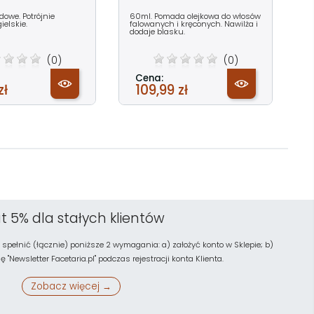
owe. Potrójnie
60ml. Pomada olejkowa do włosów
ielskie.
falowanych i kręconych. Nawilża i
dodaje blasku.
(0)
(0)
Cena:
zł
109,99 zł
t 5% dla stałych klientów
 spełnić (łącznie) poniższe 2 wymagania: a) założyć konto w Sklepie; b)
"Newsletter Facetaria.pl" podczas rejestracji konta Klienta.
Zobacz więcej →