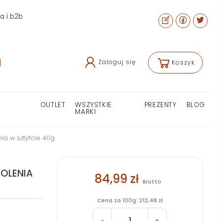
ra i b2b
Zaloguj się
Koszyk
OUTLET
WSZYSTKIE
PREZENTY
BLOG
MARKI
ia w sztyfcie 40g
OLENIA
84,99 zł
Brutto
Cena za 100g: 212,48 zł
-
+