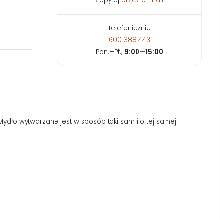
Zapytaj
przez e-mail
Telefonicznie
600 388 443
Pon.—Pt.,
9:00—15:00
 Mydło wytwarzane jest w sposób taki sam i o tej samej
.