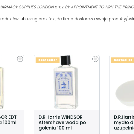
PHARMACY SUPPLIES LONDON
oraz
BY APPOINTMENT TO HRH THE PRIN
duktów lub usług oraz fakt, że firma dostarcza swoje produkty/usłu
Bestseller
Bestseller
SOR EDT
D.R.Harris WINDSOR
D.R.Harr
a 100ml
Aftershave woda po
mydło d
goleniu 100 ml
uzupełni