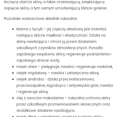
leczącą otarcia skóry, a także orzeźwiającą, zwiększającą
napięcie skóry, a tym samym umożliwiającą bliższe golenie.
Pozostałe wartościowe składniki naturalne:
Manna z Sycylii – jej częścią składową jest mannitol,
nadający skórze miękkość i elastyczność. Działa na
skórę nawilżająco i chroni ją przed działaniem
szkodliwych czynników atmosferycznych. Ponadto
zapobiega swędzeniu skóry, regeneruje podrażnienia i
zapobiega utracie wody,
masło shea – pielęgnuje, nawilża i regeneruje naskórek,
olejek migdałowy – nawilża i uelastycznia skórę,
olejek andiroba - działa przeciwstarzeniowo,
przeciwzapalnie, łagodząco i antyoksydacyjnie, nawilża
i regeneruje skórę,
olej z owoców makadamia – naturalna ochrona skóry
przez szkodliwym promieniowaniem słonecznym oraz
dodatkowe działanie nawilżające,
masło Illipe – zapobiega i zwalcza suchość skóry,