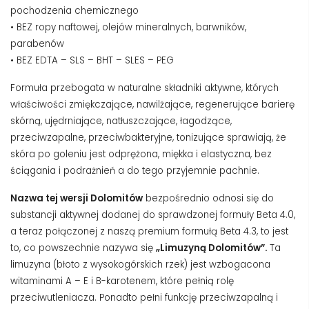
pochodzenia chemicznego
• BEZ ropy naftowej, olejów mineralnych, barwników,
parabenów
• BEZ EDTA – SLS – BHT – SLES – PEG
Formuła przebogata w naturalne składniki aktywne, których
właściwości zmiękczające, nawilżające, regenerujące barierę
skórną, ujędrniające, natłuszczające, łagodzące,
przeciwzapalne, przeciwbakteryjne, tonizujące sprawiają, że
skóra po goleniu jest odprężona, miękka i elastyczna, bez
ściągania i podrażnień a do tego przyjemnie pachnie
.
Nazwa tej wersji Dolomitów
bezpośrednio odnosi się do
substancji aktywnej dodanej do sprawdzonej formuły Beta 4.0,
a teraz połączonej z naszą premium formułą Beta 4.3,
to jest
to, co powszechnie nazywa się
„Limuzyną Dolomitów”.
Ta
limuzyna (błoto z wysokogórskich rzek) jest wzbogacona
witaminami A – E i B-karotenem, które pełnią rolę
przeciwutleniacza.
Ponadto pełni funkcję przeciwzapalną i