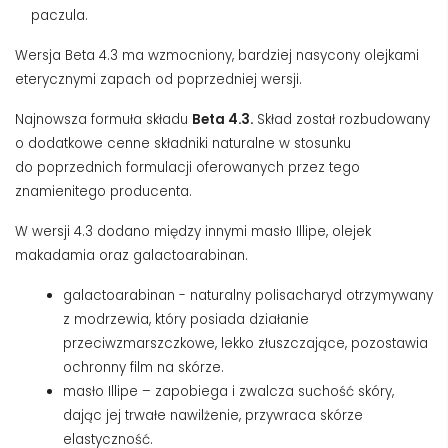
paczula.
Wersja Beta 4.3 ma wzmocniony, bardziej nasycony olejkami
eterycznymi zapach od poprzedniej wersji.
Najnowsza formuła składu
Beta 4.3.
Skład został rozbudowany
o dodatkowe cenne składniki naturalne w stosunku
do poprzednich formulacji oferowanych przez tego
znamienitego producenta.
W wersji 4.3 dodano między innymi masło Illipe, olejek
makadamia oraz galactoarabinan.
galactoarabinan - naturalny polisacharyd otrzymywany
z modrzewia, który posiada działanie
przeciwzmarszczkowe, lekko złuszczające, pozostawia
ochronny film na skórze.
masło Illipe – zapobiega i zwalcza suchość skóry,
dając jej trwałe nawilżenie, przywraca skórze
elastyczność.