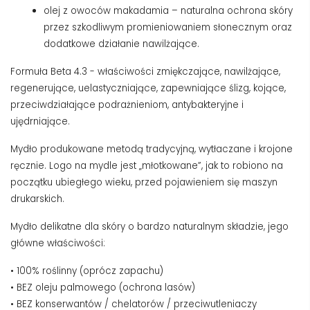
olej z owoców makadamia – naturalna ochrona skóry
przez szkodliwym promieniowaniem słonecznym oraz
dodatkowe działanie nawilżające.
Formuła Beta 4.3 - właściwości zmiękczające, nawilżające,
regenerujące, uelastyczniające, zapewniające ślizg, kojące,
przeciwdziałające podrażnieniom, antybakteryjne i
ujędrniające.
Mydło produkowane metodą tradycyjną, wytłaczane i krojone
ręcznie.
Logo na mydle jest „młotkowane”, jak to robiono na
początku ubiegłego wieku, przed pojawieniem się maszyn
drukarskich.
Mydło delikatne dla skóry o bardzo naturalnym składzie, jego
główne właściwości:
• 100% roślinny (oprócz zapachu)
• BEZ oleju palmowego (ochrona lasów)
• BEZ konserwantów / chelatorów / przeciwutleniaczy