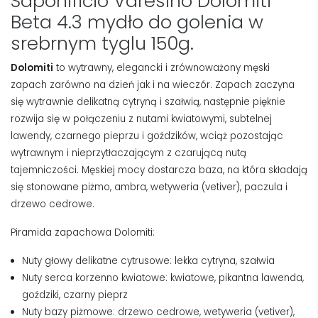
Saponificio Varesino Dolomiti
Beta 4.3 mydło do golenia w
srebrnym tyglu 150g.
Dolomiti
to wytrawny, elegancki i zrównoważony męski
zapach zarówno na dzień jak i na wieczór. Zapach zaczyna
się wytrawnie delikatną cytryną i szałwią, następnie pięknie
rozwija się w połączeniu z nutami kwiatowymi, subtelnej
lawendy, czarnego pieprzu i goździków, wciąż pozostając
wytrawnym i nieprzytłaczającym z czarującą nutą
tajemniczości. Męskiej mocy dostarcza baza, na która składają
się stonowane piżmo, ambra, wetyweria (vetiver), paczula i
drzewo cedrowe.
Piramida zapachowa Dolomiti:
Nuty głowy delikatne cytrusowe: lekka cytryna, szałwia
Nuty serca korzenno kwiatowe: kwiatowe, pikantna lawenda,
goździki, czarny pieprz
Nuty bazy piżmowe: drzewo cedrowe, wetyweria (vetiver),