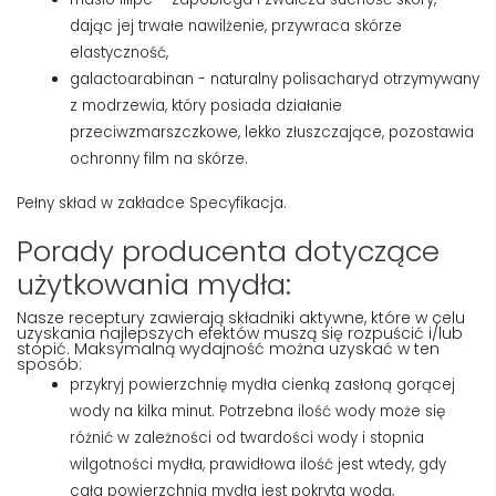
dając jej trwałe nawilżenie, przywraca skórze
elastyczność,
galactoarabinan - naturalny polisacharyd otrzymywany
z modrzewia, który posiada działanie
przeciwzmarszczkowe, lekko złuszczające, pozostawia
ochronny film na skórze.
Pełny skład w zakładce Specyfikacja.
Porady producenta dotyczące
użytkowania mydła:
Nasze receptury zawierają składniki aktywne, które w celu
uzyskania najlepszych efektów muszą się rozpuścić i/lub
stopić.
Maksymalną wydajność można uzyskać w ten
sposób:
przykryj powierzchnię mydła cienką zasłoną gorącej
wody na kilka minut.
Potrzebna ilość wody może się
różnić w zależności od twardości wody i stopnia
wilgotności mydła, prawidłowa ilość jest wtedy, gdy
cała powierzchnia mydła jest pokryta wodą,