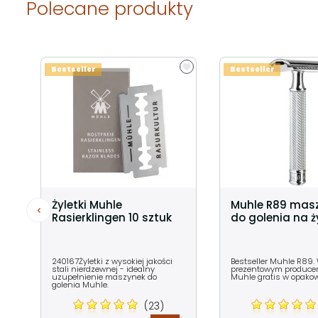
Polecane produkty
Bestseller
Bestseller
Żyletki Muhle
Muhle R89 mas
Rasierklingen 10 sztuk
do golenia na ży
240167Żyletki z wysokiej jakości
Bestseller Muhle R89.
stali nierdzewnej - idealny
prezentowym producent
uzupełnienie maszynek do
Muhle gratis w opako
golenia Muhle.
(23)