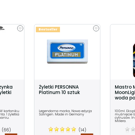
Bestseller
zynka
Żyletki PERSONNA
Mastro 
letki
Platinum 10 sztuk
MoonLig
woda po
 W kartoniku
Legendarna marka. Nowa edycja
100ml. Eksp
a. 1 żyletka
Solingen. Made in Germany
muśnięcie ś
waniu.
cytrusów. In
Millera.
(66)
(14)