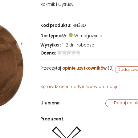
Rokitnik i Cytrusy.
Kod produktu:
RN3SD
Dostępność:
W magazynie
Wysyłka :
1-2 dni robocze
Ocena:
Przeczytaj
opinie użytkowników
(
0
)
Dodaj swo
Sprawdź
cennik artykułów w promocji
Ulubione:
Dodaj do ul
Producent
: