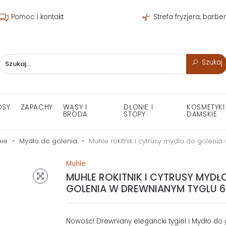
Pomoc i kontakt
Strefa fryzjera, barbe
Szukaj
OSY
ZAPACHY
WĄSY I
DŁONIE I
KOSMETYKI
BRODA
STOPY
DAMSKIE
ie
Mydło do golenia
Muhle rokitnik i cytrusy mydło do goleni
Muhle
MUHLE ROKITNIK I CYTRUSY MYDŁ
GOLENIA W DREWNIANYM TYGLU 
Nowość! Drewniany elegancki tygiel i Mydło do 