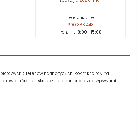
Zapytaj
przez e-mail
Telefonicznie
600 388 443
Pon.—Pt.,
9:00—15:00
opłotowych z terenów nadbałtyckich.
Rokitnik to roślina
atkowo skóra jest skutecznie chroniona przed wpływami