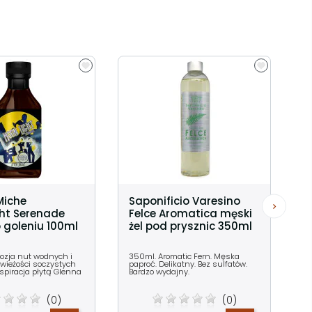
Miche
Saponificio Varesino
ht Serenade
Felce Aromatica męski
 goleniu 100ml
żel pod prysznic 350ml
lozja nut wodnych i
350ml. Aromatic Fern. Męska
wieżości soczystych
paproć. Delikatny. Bez sulfatów.
spiracja płytą Glenna
Bardzo wydajny.
(0)
(0)