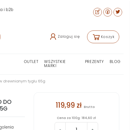
ra i b2b
Zaloguj się
Koszyk
OUTLET
WSZYSTKIE
PREZENTY
BLOG
MARKI
a w drewnianym tyglu 65g
O DO
119,99 zł
Brutto
65G
Cena za 100g: 184,60 zł
golenia
-
+