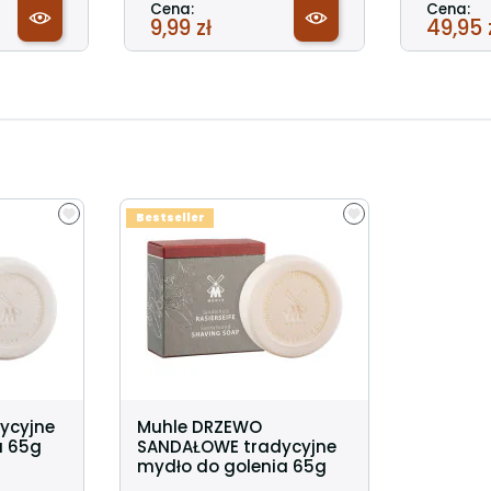
Cena:
Cena:
9,99 zł
49,95 
Bestseller
ycyjne
Muhle DRZEWO
a 65g
SANDAŁOWE tradycyjne
mydło do golenia 65g