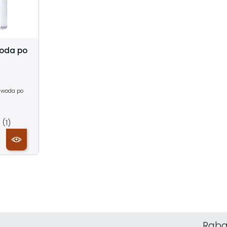
woda po
y woda po
(1)
Raba