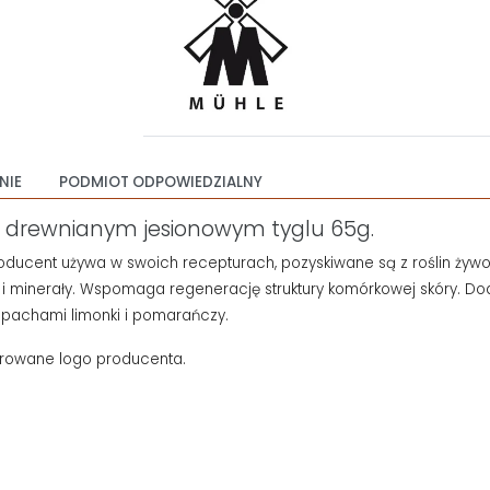
NIE
PODMIOT ODPOWIEDZIALNY
 w drewnianym jesionowym tyglu 65g.
oducent używa w swoich recepturach, pozyskiwane są z roślin żyw
i minerały.
Wspomaga regenerację struktury komórkowej skóry.
Dod
pachami limonki i pomarańczy.
erowane logo producenta.