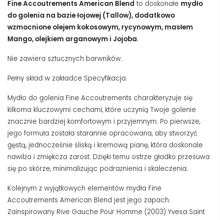
Fine Accoutrements American Blend
to doskonałe
mydło
do golenia na bazie łojowej (Tallow), dodatkowo
wzmocnione olejem kokosowym, rycynowym, masłem
Mango, olejkiem arganowym i Jojoba
.
Nie zawiera sztucznych barwników.
Pełny skład w zakładce Specyfikacja.
Mydło do golenia Fine Accoutrements charakteryzuje się
kilkoma kluczowymi cechami, które uczynią Twoje golenie
znacznie bardziej komfortowym i przyjemnym. Po pierwsze,
jego formuła została starannie opracowana, aby stworzyć
gęstą, jednocześnie śliską i kremową pianę, która doskonale
nawilża i zmiękcza zarost. Dzięki temu ostrze gładko przesuwa
się po skórze, minimalizując podrażnienia i skaleczenia.
Kolejnym z wyjątkowych elementów mydła Fine
Accoutrements American Blend jest jego zapach.
Zainspirowany Rive Gauche Pour Homme (2003) Yvesa Saint