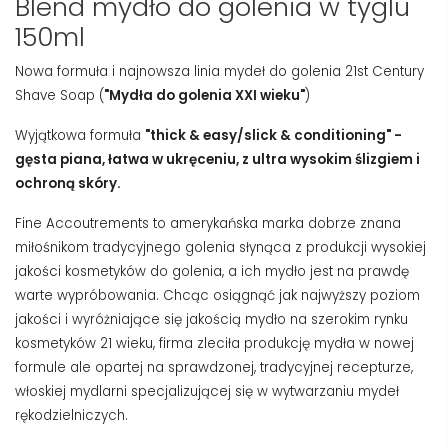
Blend mydło do golenia w tyglu
150ml
Nowa formuła i najnowsza linia mydeł do golenia 21st Century
Shave Soap (
"Mydła do golenia XXI wieku"
)
Wyjątkowa formuła
"thick & easy/slick & conditioning" -
gęsta piana, łatwa w ukręceniu, z ultra wysokim ślizgiem i
ochroną skóry.
Fine Accoutrements to amerykańska marka dobrze znana
miłośnikom tradycyjnego golenia słynąca z produkcji wysokiej
jakości kosmetyków do golenia, a ich mydło jest na prawdę
warte wypróbowania. Chcąc osiągnąć jak najwyższy poziom
jakości i wyróżniające się jakością mydło na szerokim rynku
kosmetyków 21 wieku, firma zleciła produkcję mydła w nowej
formule ale opartej na sprawdzonej, tradycyjnej recepturze,
włoskiej mydlarni specjalizującej się w wytwarzaniu mydeł
rękodzielniczych.