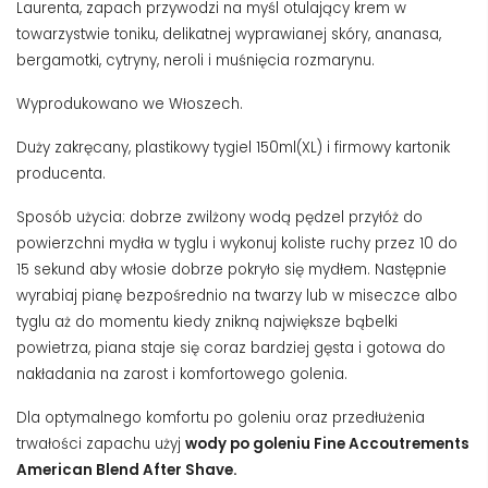
Laurenta, zapach przywodzi na myśl otulający krem ​​w
towarzystwie toniku, delikatnej wyprawianej skóry, ananasa,
bergamotki, cytryny, neroli i muśnięcia rozmarynu.
Wyprodukowano we Włoszech.
Duży zakręcany, plastikowy tygiel 150ml(XL) i firmowy kartonik
producenta.
Sposób użycia: dobrze zwilżony wodą pędzel przyłóż do
powierzchni mydła w tyglu i wykonuj koliste ruchy przez 10 do
15 sekund aby włosie dobrze pokryło się mydłem. Następnie
wyrabiaj pianę bezpośrednio na twarzy lub w miseczce albo
tyglu aż do momentu kiedy znikną największe bąbelki
powietrza, piana staje się coraz bardziej gęsta i gotowa do
nakładania na zarost i komfortowego golenia.
Dla optymalnego komfortu po goleniu oraz przedłużenia
trwałości zapachu użyj
wody po goleniu Fine Accoutrements
American Blend After Shave.