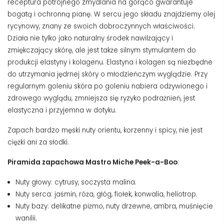
receptura potrójnego zmydlania na gorąco gwarantuje
bogatą i ochronną pianę. W sercu jego składu znajdziemy olej
rycynowy, znany ze swoich dobroczynnych właściwości.
Działa nie tylko jako naturalny środek nawilżający i
zmiękczający skórę, ale jest także silnym stymulantem do
produkcji elastyny ​​i kolagenu. Elastyna i kolagen są niezbędne
do utrzymania jędrnej skóry o młodzieńczym wyglądzie. Przy
regularnym goleniu skóra po goleniu nabiera odżywionego i
zdrowego wyglądu, zmniejsza się ryzyko podrażnień, jest
elastyczna i przyjemna w dotyku.
Zapach bardzo męski nuty orientu, korzenny i spicy, nie jest
ciężki ani za słodki.
Piramida zapachowa Mastro Miche Peek-a-Boo
:
Nuty głowy: cytrusy, soczysta malina.
Nuty serca: jaśmin, róża, głóg, fiołek, konwalia, heliotrop.
Nuty bazy: delikatne piżmo, nuty drzewne, ambra, muśnięcie
wanilii.