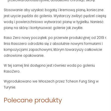
przeciwdrobnoustrojowe, dodatkowo chroniąc skórę.
Stosowanie aby uzyskać bogatą i kremową pianę, konieczne
jest użycie pędzla do golenia. Wystarczy zwilżyć pędzel ciepłą
wodą i powierzchniowo wytwarzać pianę w tygielku. Nanieść
pianę na skórę i kontynuować golenie jak zwykle.
Raso Zero nowy początek: po przerwie produkcyjnej od 2019 r.
linia Rasozero odrodziła się z absolutnie nowymi formułami i
kompozycjami zapachowymi, którym towarzyszy całkowicie
odnowione opakowanie.
W tej samej linii dostępna jest również woda po goleniu
RasoZero.
Wyprodukowano we Włoszech przez Tcheon Fung Sing w
Turynie.
Polecane produkty