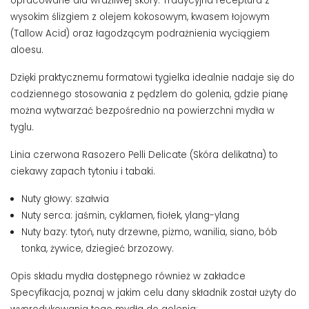
opracowane dla wrażliwej skóry. Tradycyjna receptura z
wysokim ślizgiem z olejem kokosowym, kwasem łojowym
(Tallow Acid) oraz łagodzącym podrażnienia wyciągiem
aloesu.
Dzięki praktycznemu formatowi tygielka idealnie nadaje się do
codziennego stosowania z pędzlem do golenia, gdzie pianę
można wytwarzać bezpośrednio na powierzchni mydła w
tyglu.
Linia czerwona Rasozero Pelli Delicate (Skóra delikatna) to
ciekawy zapach tytoniu i tabaki.
Nuty głowy: szałwia
Nuty serca: jaśmin, cyklamen, fiołek, ylang-ylang
Nuty bazy: tytoń, nuty drzewne, piżmo, wanilia, siano, bób
tonka, żywice, dziegieć brzozowy.
Opis składu mydła dostępnego również w zakładce
Specyfikacja, poznaj w jakim celu dany składnik został użyty do