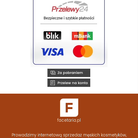
facetaria.pl
Prowadzimy internetową sprzedaż męskich kosmetyków,