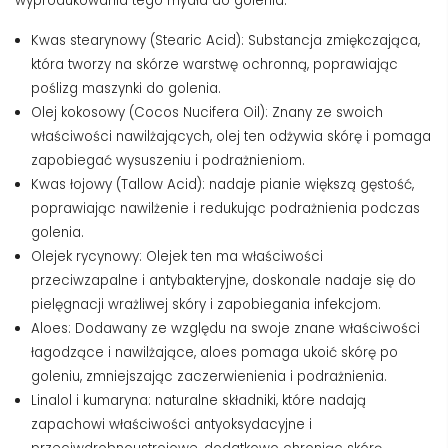
wyprodukowania tego mydła do golenia:
Kwas stearynowy (Stearic Acid): Substancja zmiękczająca,
która tworzy na skórze warstwę ochronną, poprawiając
poślizg maszynki do golenia.
Olej kokosowy (Cocos Nucifera Oil): Znany ze swoich
właściwości nawilżających, olej ten odżywia skórę i pomaga
zapobiegać wysuszeniu i podrażnieniom.
Kwas łojowy (Tallow Acid): nadaje pianie większą gęstość,
poprawiając nawilżenie i redukując podrażnienia podczas
golenia.
Olejek rycynowy: Olejek ten ma właściwości
przeciwzapalne i antybakteryjne, doskonale nadaje się do
pielęgnacji wrażliwej skóry i zapobiegania infekcjom.
Aloes: Dodawany ze względu na swoje znane właściwości
łagodzące i nawilżające, aloes pomaga ukoić skórę po
goleniu, zmniejszając zaczerwienienia i podrażnienia.
Linalol i kumaryna: naturalne składniki, które nadają
zapachowi właściwości antyoksydacyjne i