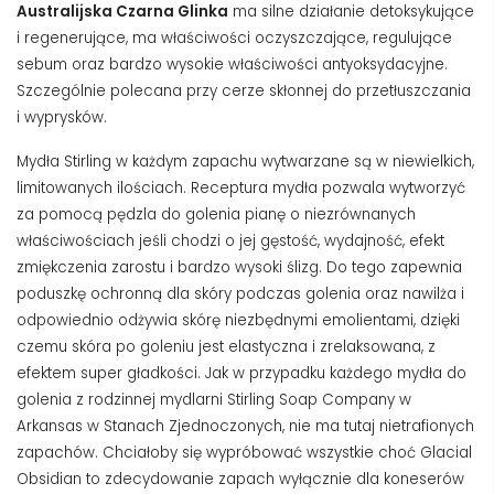
Australijska Czarna Glinka
ma silne działanie detoksykujące
i regenerujące, ma właściwości oczyszczające, regulujące
sebum oraz bardzo wysokie właściwości antyoksydacyjne.
Szczególnie polecana przy cerze skłonnej do przetłuszczania
i wyprysków.
Mydła Stirling w każdym zapachu wytwarzane są w niewielkich,
limitowanych ilościach. Receptura mydła pozwala wytworzyć
za pomocą pędzla do golenia pianę o niezrównanych
właściwościach jeśli chodzi o jej gęstość, wydajność, efekt
zmiękczenia zarostu i bardzo wysoki ślizg. Do tego zapewnia
poduszkę ochronną dla skóry podczas golenia oraz nawilża i
odpowiednio odżywia skórę niezbędnymi emolientami, dzięki
czemu skóra po goleniu jest elastyczna i zrelaksowana, z
efektem super gładkości. Jak w przypadku każdego mydła do
golenia z rodzinnej mydlarni Stirling Soap Company w
Arkansas w Stanach Zjednoczonych, nie ma tutaj nietrafionych
zapachów. Chciałoby się wypróbować wszystkie choć Glacial
Obsidian to zdecydowanie zapach wyłącznie dla koneserów