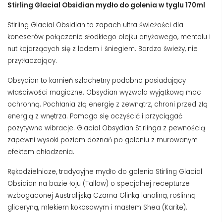
Stirling Glacial Obsidian mydło do golenia w tyglu 170ml
Stirling Glacial Obsidian to zapach ultra świeżości dla
koneserów połączenie słodkiego olejku anyżowego, mentolu i
nut kojarzących się z lodem i śniegiem. Bardzo świeży, nie
przytłaczający.
Obsydian to kamień szlachetny podobno posiadający
właściwości magiczne. Obsydian wyzwala wyjątkową moc
ochronną. Pochłania złą energię z zewnątrz, chroni przed złą
energią z wnętrza. Pomaga się oczyścić i przyciągać
pozytywne wibracje. Glacial Obsydian Stirlinga z pewnością
zapewni wysoki poziom doznań po goleniu z murowanym
efektem chłodzenia.
Rękodzielnicze, tradycyjne mydło do golenia Stirling Glacial
Obsidian na bazie łoju (Tallow) o specjalnej recepturze
wzbogaconej Australijską Czarna Glinką lanoliną, roślinną
gliceryną, mlekiem kokosowym i masłem Shea (Karite).