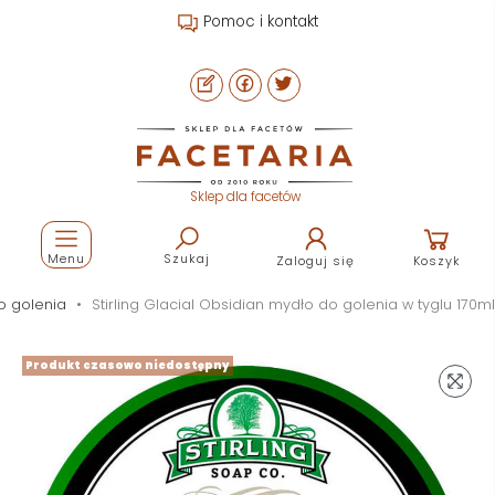
Pomoc i kontakt
Sklep dla facetów
Menu
Szukaj
Zaloguj się
Koszyk
o golenia
Stirling Glacial Obsidian mydło do golenia w tyglu 170ml
Produkt czasowo niedostępny