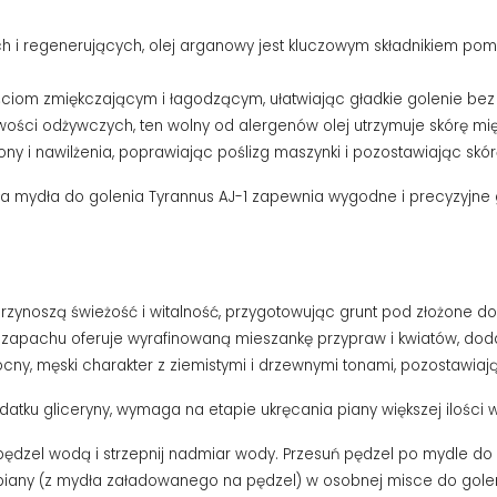
ch i regenerujących, olej arganowy jest kluczowym składnikiem po
wościom zmiękczającym i łagodzącym, ułatwiając gładkie golenie bez
wości odżywczych, ten wolny od alergenów olej utrzymuje skórę mi
 i nawilżenia, poprawiając poślizg maszynki i pozostawiając skórę
a mydła do golenia Tyrannus AJ-1 zapewnia wygodne i precyzyjne g
przynoszą świeżość i witalność, przygotowując grunt pod złożone 
rce zapachu oferuje wyrafinowaną mieszankę przypraw i kwiatów, doda
ocny, męski charakter z ziemistymi i drzewnymi tonami, pozostawia
datku gliceryny, wymaga na etapie ukręcania piany większej ilości 
dzel wodą i strzepnij nadmiar wody. Przesuń pędzel po mydle do g
piany (z mydła załadowanego na pędzel) w osobnej misce do goleni