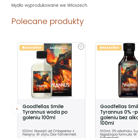
Mydło wyprodukowane we Włoszech.
Polecane produkty
Bestseller
Bestseller
Goodfellas Smile
Goodfellas Smi
Tyrannus woda po
Tyrannus 0% -p
goleniu 100ml
goleniu bez alk
100ml
100ml. Nowość od Chłopaków z
100ml. 0% alkoholu. S
Ferajny. W stylu Dior Fahrenheit.
łagodząca formuła. W 
Fahrenheit.