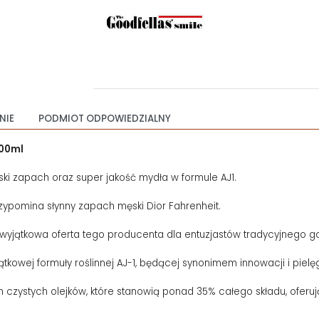
NIE
PODMIOT ODPOWIEDZIALNY
100ml
ki zapach oraz super jakość mydła w formule AJ1.
zypomina słynny zapach męski Dior Fahrenheit.
 wyjątkowa oferta tego producenta dla entuzjastów tradycyjnego gol
owej formuły roślinnej AJ-1, będącej synonimem innowacji i pielęg
 czystych olejków, które stanowią ponad 35% całego składu, oferują