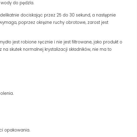
j wody do pędzla.
 delikatnie dociskając przez 25 do 30 sekund, a następnie
 wymaga, poprzez okrężne ruchy obrotowe, zarost jest
ło jest robione ręcznie i nie jest filtrowane, jako produkt o
a skutek normalnej krystalizacji składników, nie ma to
olenia.
ci opakowania.