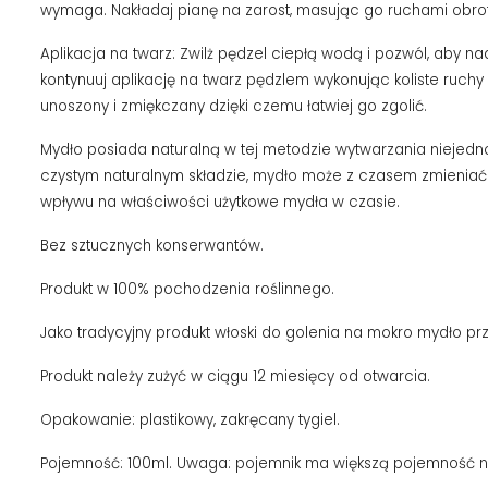
wymaga. Nakładaj pianę ​​na zarost, masując go ruchami obro
Aplikacja na twarz: Zwilż pędzel ciepłą wodą i pozwól, aby n
kontynuuj aplikację na twarz pędzlem wykonując koliste ruchy
unoszony i zmiękczany dzięki czemu łatwiej go zgolić.
Mydło posiada naturalną w tej metodzie wytwarzania niejednoli
czystym naturalnym składzie, mydło może z czasem zmieniać ba
wpływu na właściwości użytkowe mydła w czasie.
Bez sztucznych konserwantów.
Produkt w 100% pochodzenia roślinnego.
Jako tradycyjny produkt włoski do golenia na mokro mydło prz
Produkt należy zużyć w ciągu 12 miesięcy od otwarcia.
Opakowanie: plastikowy, zakręcany tygiel.
Pojemność: 100ml. Uwaga: pojemnik ma większą pojemność ni