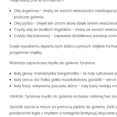
Olejki eteryczne w formule AJ-1:
Olej arganowy - znany ze swoich właściwości nawilżający
podczas golenia.
Olej jojoba - olejek ten chroni skórę dzięki swoim właści
Czysty olej ze słodkich migdałów - znany ze swoich właści
Czysty olej kokosowy - zapewnia dodatkową warstwę ochrony
Dzięki wysokiemu stężeniu tych dobroczynnych olejków formuł
przyjemnie miękką.
Piramida zapachowa mydła do golenia Tyrannus:
Nuty głowy: mandarynka, bergamotka – te nuty cytrusowe 
Nuty serca: liść fiołka, gałka muszkatołowa, goździki – se
Nuty bazy: wetyweria, paczula, skóra – nuty bazy nadają m
UWAGA: Tyrannus mydło ​​do golenia na bazie roślinnej bez do
Sposób użycia w misce za pomocą pędzla do golenia: Zwilż pę
powierzchni tygla z mydłem a następnie kontynuuj ukręcanie 