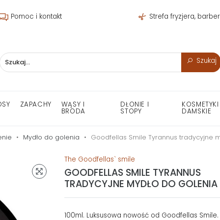
Pomoc i kontakt
Strefa fryzjera, barbe
Szukaj
OSY
ZAPACHY
WĄSY I
DŁONIE I
KOSMETYKI
BRODA
STOPY
DAMSKIE
enie
Mydło do golenia
Goodfellas Smile Tyrannus tradycyjne 
The Goodfellas` smile
GOODFELLAS SMILE TYRANNUS
TRADYCYJNE MYDŁO DO GOLENIA 
100ml. Luksusowa nowość od Goodfellas Smile. 