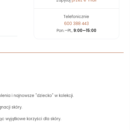
Zapytaj
przez e-mail
Telefonicznie
600 388 443
Pon.—Pt.,
9:00—15:00
enia i najnowsze "dziecko" w kolekcji.
nacji skóry.
c wyjątkowe korzyści dla skóry.