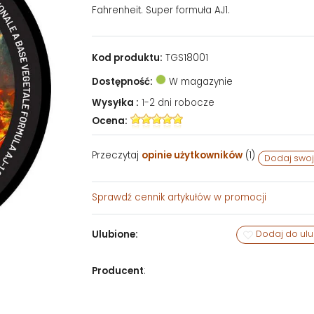
Fahrenheit. Super formuła AJ1.
Kod produktu:
TGS18001
Dostępność:
W magazynie
Wysyłka :
1-2 dni robocze
Ocena:
Przeczytaj
opinie użytkowników
(
1
)
Dodaj swoj
Sprawdź
cennik artykułów w promocji
Ulubione:
Dodaj do ul
Producent
: