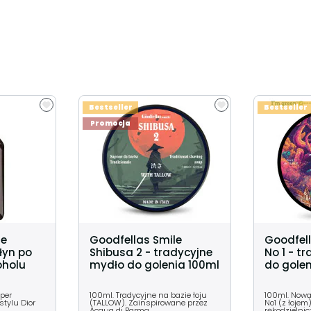
Bestseller
Bestseller
Promocja
le
Goodfellas Smile
Goodfell
łyn po
Shibusa 2 - tradycyjne
No 1 - t
oholu
mydło do golenia 100ml
do golen
uper
100ml. Tradycyjne na bazie łoju
100ml. Nowa
stylu Dior
(TALLOW). Zainspirowane przez
No1 (z łojem
Acqua di Parma.
rękodzielnic