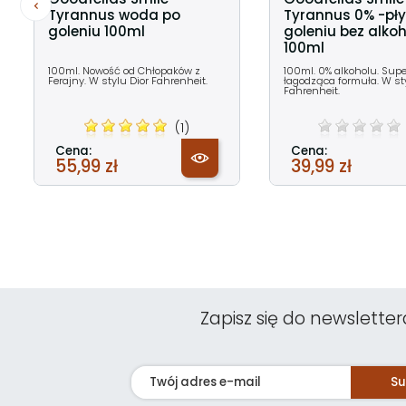
Tyrannus woda po
Tyrannus 0% -pł
goleniu 100ml
goleniu bez alko
100ml
100ml. Nowość od Chłopaków z
100ml. 0% alkoholu. Supe
Ferajny. W stylu Dior Fahrenheit.
łagodząca formuła. W sty
Fahrenheit.
(1)
Cena:
Cena:
55,99 zł
39,99 zł
Zapisz się do newsletter
Su