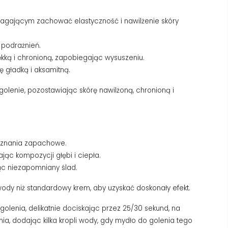
magającym zachować elastyczność i nawilżenie skóry
 podrażnień.
ękką i chronioną, zapobiegając wysuszeniu.
 gładką i aksamitną.
olenie, pozostawiając skórę nawilżoną, chronioną i
doznania zapachowe.
jąc kompozycji głębi i ciepła.
jąc niezapomniany ślad.
wody niż standardowy krem, aby uzyskać doskonały efekt.
olenia, delikatnie dociskając przez 25/30 sekund, na
a, dodając kilka kropli wody, gdy mydło do golenia tego