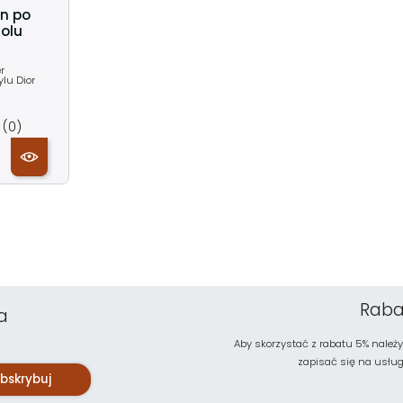
yn po
holu
r
lu Dior
(0)
Raba
a
Aby skorzystać z rabatu 5% należy
zapisać się na usługę 
bskrybuj