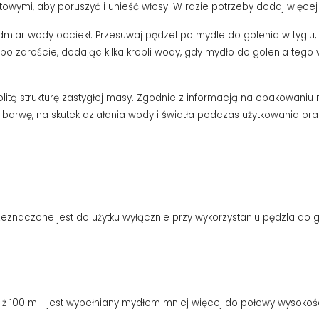
towymi, aby poruszyć i unieść włosy. W razie potrzeby dodaj więce
admiar wody odciekł. Przesuwaj pędzel po mydle do golenia w tyglu,
 po zaroście, dodając kilka kropli wody, gdy mydło do golenia tego
tą strukturę zastygłej masy. Zgodnie z informacją na opakowaniu myd
rwę, na skutek działania wody i światła podczas użytkowania oraz n
eznaczone jest do użytku wyłącznie przy wykorzystaniu pędzla do g
ż 100 ml i jest wypełniany mydłem mniej więcej do połowy wysokoś