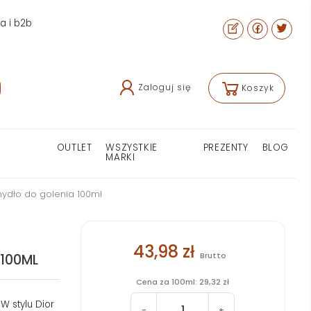
ra i b2b
Zaloguj się
Koszyk
OUTLET
WSZYSTKIE
PREZENTY
BLOG
MARKI
mydło do golenia 100ml
43,98 zł
Brutto
100ML
Cena za 100ml: 29,32 zł
W stylu Dior
-
+