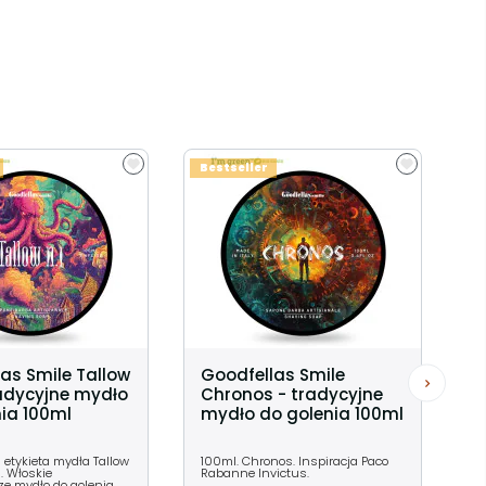
Bestseller
as Smile Tallow
Goodfellas Smile
radycyjne mydło
Chronos - tradycyjne
ia 100ml
mydło do golenia 100ml
 etykieta mydła Tallow
100ml. Chronos. Inspiracja Paco
). Włoskie
Rabanne Invictus.
ze mydło do golenia.