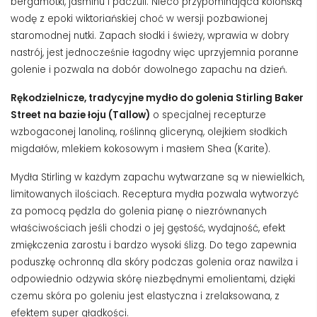
bergamotki, jaśminu i paczuli. Nieco przypominająca kolońską
wodę z epoki wiktoriańskiej choć w wersji pozbawionej
staromodnej nutki. Zapach słodki i świeży, wprawia w dobry
nastrój, jest jednocześnie łagodny więc uprzyjemnia poranne
golenie i pozwala na dobór dowolnego zapachu na dzień.
Rękodzielnicze, tradycyjne mydło do golenia Stirling Baker
Street na bazie łoju (Tallow)
o specjalnej recepturze
wzbogaconej lanoliną, roślinną gliceryną, olejkiem słodkich
migdałów, mlekiem kokosowym i masłem Shea (Karite).
Mydła Stirling w każdym zapachu wytwarzane są w niewielkich,
limitowanych ilościach. Receptura mydła pozwala wytworzyć
za pomocą pędzla do golenia pianę o niezrównanych
właściwościach jeśli chodzi o jej gęstość, wydajność, efekt
zmiękczenia zarostu i bardzo wysoki ślizg. Do tego zapewnia
poduszkę ochronną dla skóry podczas golenia oraz nawilża i
odpowiednio odżywia skórę niezbędnymi emolientami, dzięki
czemu skóra po goleniu jest elastyczna i zrelaksowana, z
efektem super gładkości.