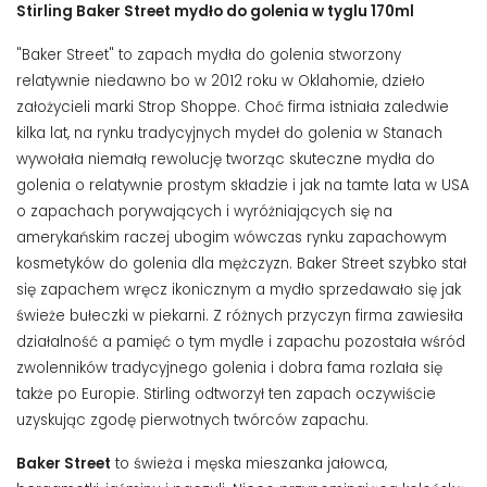
Stirling Baker Street mydło do golenia w tyglu 170ml
"Baker Street" to zapach mydła do golenia stworzony
relatywnie niedawno bo w 2012 roku w Oklahomie, dzieło
założycieli marki Strop Shoppe. Choć firma istniała zaledwie
kilka lat, na rynku tradycyjnych mydeł do golenia w Stanach
wywołała niemałą rewolucję tworząc skuteczne mydła do
golenia o relatywnie prostym składzie i jak na tamte lata w USA
o zapachach porywających i wyróżniających się na
amerykańskim raczej ubogim wówczas rynku zapachowym
kosmetyków do golenia dla mężczyzn. Baker Street szybko stał
się zapachem wręcz ikonicznym a mydło sprzedawało się jak
świeże bułeczki w piekarni. Z różnych przyczyn firma zawiesiła
działalność a pamięć o tym mydle i zapachu pozostała wśród
zwolenników tradycyjnego golenia i dobra fama rozlała się
także po Europie. Stirling odtworzył ten zapach oczywiście
uzyskując zgodę pierwotnych twórców zapachu.
Baker Street
to świeża i męska mieszanka jałowca,