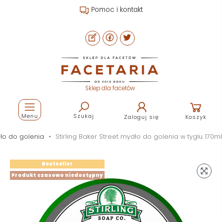
Pomoc i kontakt
Sklep dla facetów
Menu
Szukaj
Zaloguj się
Koszyk
ło do golenia
Stirling Baker Street mydło do golenia w tyglu 170ml
Bestseller
Produkt czasowo niedostępny