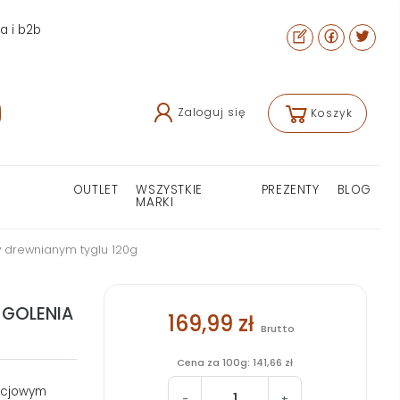
ra i b2b
Zaloguj się
Koszyk
OUTLET
WSZYSTKIE
PREZENTY
BLOG
MARKI
w drewnianym tyglu 120g
 GOLENIA
169,99 zł
Brutto
Cena za 100g: 141,66 zł
acjowym
-
+