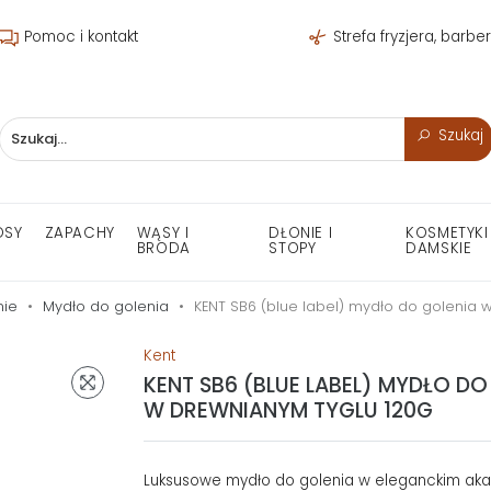
Pomoc i kontakt
Strefa fryzjera, barbe
Szukaj
OSY
ZAPACHY
WĄSY I
DŁONIE I
KOSMETYKI
BRODA
STOPY
DAMSKIE
nie
Mydło do golenia
KENT SB6 (blue label) mydło do golenia 
Kent
KENT SB6 (BLUE LABEL) MYDŁO DO
W DREWNIANYM TYGLU 120G
Luksusowe mydło do golenia w eleganckim ak