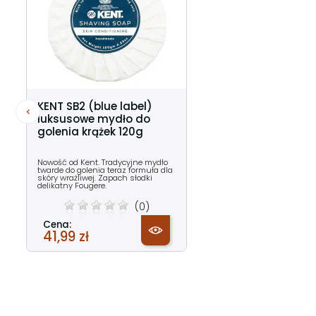
KENT SB2 (blue label)
luksusowe mydło do
golenia krążek 120g
Nowość od Kent. Tradycyjne mydło
twarde do golenia teraz formuła dla
skóry wrażliwej. Zapach słodki
delikatny Fougere.
(0)
Cena:
41,99 zł