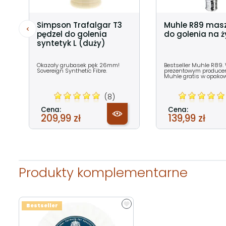
Simpson Trafalgar T3
Muhle R89 mas
pędzel do golenia
do golenia na ży
syntetyk L (duży)
Okazały grubasek pęk 26mm!
Bestseller Muhle R89.
Sovereign Synthetic Fibre.
prezentowym producent
Muhle gratis w opako
(8)
Cena:
Cena:
209,99 zł
139,99 zł
Produkty komplementarne
Bestseller