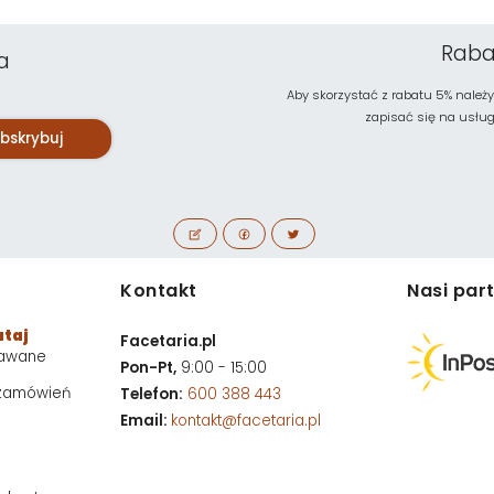
Raba
a
Aby skorzystać z rabatu 5% należy
zapisać się na usługę 
bskrybuj
Kontakt
Nasi par
utaj
Facetaria.pl
dawane
Pon-Pt,
9:00 - 15:00
 zamówień
Telefon:
600 388 443
Email:
kontakt@facetaria.pl