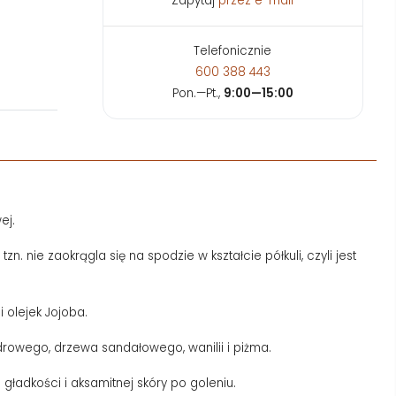
Zapytaj
przez e-mail
Telefonicznie
600 388 443
Pon.—Pt.,
9:00—15:00
ej.
. nie zaokrągla się na spodzie w kształcie półkuli, czyli jest
i olejek Jojoba.
edrowego, drzewa sandałowego, wanilii i piżma.
 gładkości i aksamitnej skóry po goleniu.