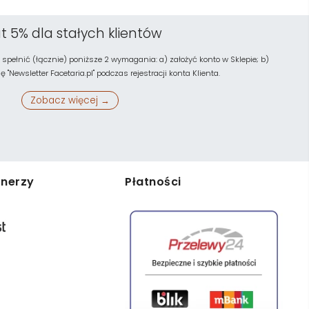
t 5% dla stałych klientów
 spełnić (łącznie) poniższe 2 wymagania: a) założyć konto w Sklepie; b)
"Newsletter Facetaria.pl" podczas rejestracji konta Klienta.
Zobacz więcej →
tnerzy
Płatności