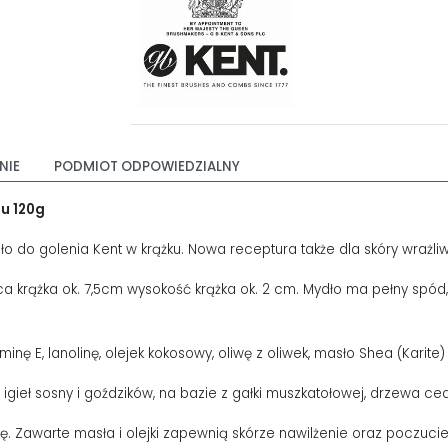
NIE
PODMIOT ODPOWIEDZIALNY
lu 120g
 do golenia Kent w krążku. Nowa receptura także dla skóry wrażliw
a krążka ok. 7,5cm wysokość krążka ok. 2 cm. Mydło ma pełny spód, tzn
ę E, lanolinę, olejek kokosowy, oliwę z oliwek, masło Shea (Karite) 
 igieł sosny i goździków, na bazie z gałki muszkatołowej, drzewa c
nę. Zawarte masła i olejki zapewnią skórze nawilżenie oraz poczucie