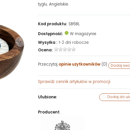
tyglu. Angielskie.
Kod produktu:
SB6BL
Dostępność:
W magazynie
Wysyłka :
1-2 dni robocze
Ocena:
Przeczytaj
opinie użytkowników
(
0
)
Dodaj swo
Sprawdź
cennik artykułów w promocji
Ulubione:
Dodaj do ul
Producent
: