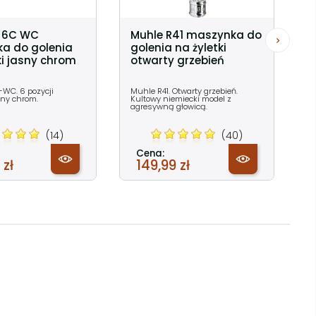
l 6C WC
Muhle R41 maszynka do
a do golenia
golenia na żyletki
ki jasny chrom
otwarty grzebień
-WC. 6 pozycji
Muhle R41. Otwarty grzebień.
asny chrom.
Kultowy niemiecki model z
agresywną głowicą.
(14)
(40)
Cena:
 zł
149,99 zł