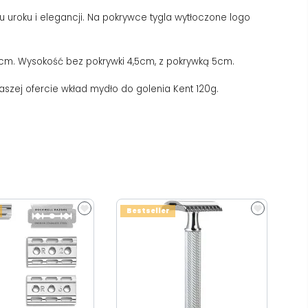
uroku i elegancji. Na pokrywce tygla wytłoczone logo
 3cm. Wysokość bez pokrywki 4,5cm, z pokrywką 5cm.
naszej ofercie wkład mydło do golenia Kent 120g.
Bestseller