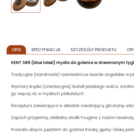
OPIS
SPECYFIKACJA
SZCZEGÓŁY PRODUKTU
OPI
KENT SB6 (blue label) mydło do golenia w drewnianym tyg
Tradycyjne (Handmade) rzemieślnicze twarde angielskie mydło
Wymiary krążka (orientacyjne), kształt płaskiego walca: średnic
go więcej niż w mydłach półkulistych.
Receptura zawierająca w składzie nawilżającą glicerynę, witamin
Zapach przyjemny, delikatny słodki Fougere z nutami lawendy,
Pozwala ukręcić pędzlem do golenia trwałą, gęstą i śliską pia