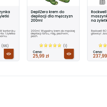
zynka
DepilZero krem do
Rockwel
letki
depilacji dla mężczyzn
maszynk
200ml
na żylet
 W kartoniku
200ml. Wygodny krem do męskiej
Rockwell 6C
a. 1 żyletka
depilacji torsu, nóg, pachwin,
głowicy!. J
waniu.
pach.
(66)
(1)
Cena:
Cena:
25,99 zł
237,99