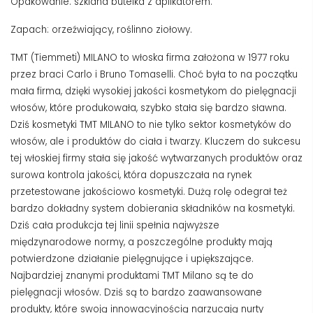
Opakowanie: szklana butelka z aplikatorem.
Zapach: orzeźwiający, roślinno ziołowy.
TMT (Tiemmeti) MILANO to włoska firma założona w 1977 roku
przez braci Carlo i Bruno Tomaselli. Choć była to na początku
mała firma, dzięki wysokiej jakości kosmetykom do pielęgnacji
włosów, które produkowała, szybko stała się bardzo sławna.
Dziś kosmetyki TMT MILANO to nie tylko sektor kosmetyków do
włosów, ale i produktów do ciała i twarzy. Kluczem do sukcesu
tej włoskiej firmy stała się jakość wytwarzanych produktów oraz
surowa kontrola jakości, która dopuszczała na rynek
przetestowane jakościowo kosmetyki. Dużą rolę odegrał też
bardzo dokładny system dobierania składników na kosmetyki.
Dziś cała produkcja tej linii spełnia najwyższe
międzynarodowe normy, a poszczególne produkty mają
potwierdzone działanie pielęgnujące i upiększające.
Najbardziej znanymi produktami TMT Milano są te do
pielęgnacji włosów. Dziś są to bardzo zaawansowane
produkty, które swoją innowacyjnością narzucają nurty