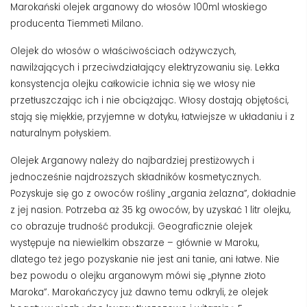
Marokański olejek arganowy do włosów 100ml włoskiego
producenta Tiemmeti Milano.
Olejek do włosów o właściwościach odżywczych,
nawilżających i przeciwdziałający elektryzowaniu się. Lekka
konsystencja olejku całkowicie ichnia się we włosy nie
przetłuszczając ich i nie obciążając. Włosy dostają objętości,
stają się miękkie, przyjemne w dotyku, łatwiejsze w układaniu i z
naturalnym połyskiem.
Olejek Arganowy należy do najbardziej prestiżowych i
jednocześnie najdroższych składników kosmetycznych.
Pozyskuje się go z owoców rośliny „argania żelazna”, dokładnie
z jej nasion. Potrzeba aż 35 kg owoców, by uzyskać 1 litr olejku,
co obrazuje trudność produkcji. Geograficznie olejek
występuje na niewielkim obszarze – głównie w Maroku,
dlatego też jego pozyskanie nie jest ani tanie, ani łatwe. Nie
bez powodu o olejku arganowym mówi się „płynne złoto
Maroka”. Marokańczycy już dawno temu odkryli, że olejek