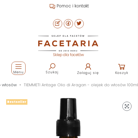
Pomoc i kontakt
Sklep dla facetów
Menu
Szukaj
Zaloguj się
Koszyk
o włosów
TIEMMETI Antage Olio di Aragan - olejek do włosów 100ml
Bestseller