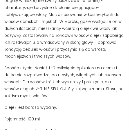
bogaty w niezbędne kwasy tłuszczowe i witaminę E
charakteryzuje korzystne działanie pielęgnująco-
nabłyszczające włosy. Ma zastosowanie w kosmetykach do
włosów damskich i męskich. W Maroku, gdzie występuje on w
dużych ilościach, mieszkańcy wcierają olejek we włosy jak
odżywkę. Zastosowany na końcówki włosów olejek zapobiega
ich rozdwajaniu, a wmasowany w skórę głowy – poprawia
kondycję cebulek włosów i przyczynia się do wzrostu
mocniejszych i trwalszych włosów.
Sposób użycia: Nanieś 1 -2 psiknięcia aplikatora na dłonie i
delikatnie rozprowadzaj po umytych, wilgotnych lub suchych
włosach. Dla włosów krótkich wystarczy 1 psiknięcie, dla
włosów długich 2-3. NIE SPŁUKUJ. Stylizuj wg uznania. Stosuj po
każdym myciu włosów.
Olejek jest bardzo wydajny.
Pojemność: 100 ml.