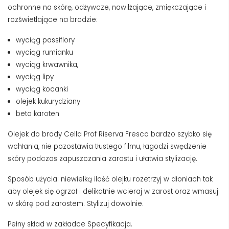
ochronne na skórę, odżywcze, nawilżające, zmiękczające i
rozświetlające na brodzie:
wyciąg passiflory
wyciąg rumianku
wyciąg krwawnika,
wyciąg lipy
wyciąg kocanki
olejek kukurydziany
beta karoten
Olejek do brody Cella Prof Riserva Fresco bardzo szybko się
wchłania, nie pozostawia tłustego filmu, łagodzi swędzenie
skóry podczas zapuszczania zarostu i ułatwia stylizację.
Sposób użycia: niewielką ilość olejku rozetrzyj w dłoniach tak
aby olejek się ogrzał i delikatnie wcieraj w zarost oraz wmasuj
w skórę pod zarostem. Stylizuj dowolnie.
Pełny skład w zakładce Specyfikacja.