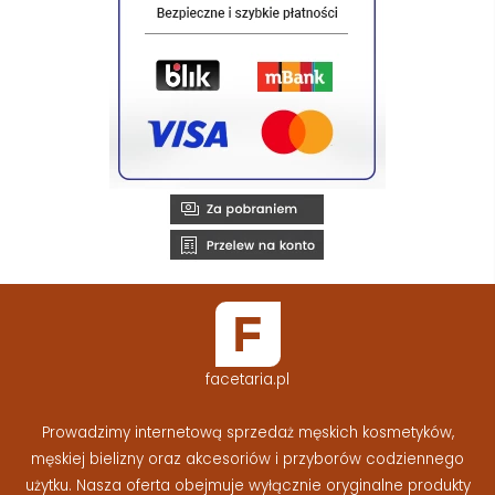
facetaria.pl
Prowadzimy internetową sprzedaż męskich kosmetyków,
męskiej bielizny oraz akcesoriów i przyborów codziennego
użytku. Nasza oferta obejmuje wyłącznie oryginalne produkty