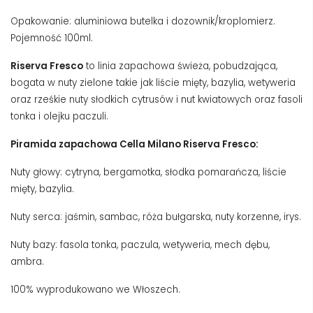
Opakowanie: aluminiowa butelka i dozownik/kroplomierz.
Pojemność 100ml.
Riserva Fresco
to linia zapachowa świeża, pobudzająca,
bogata w nuty zielone takie jak liście mięty, bazylia, wetyweria
oraz rześkie nuty słodkich cytrusów i nut kwiatowych oraz fasoli
tonka i olejku paczuli.
Piramida zapachowa Cella Milano Riserva Fresco:
Nuty głowy: cytryna, bergamotka, słodka pomarańcza, liście
mięty, bazylia.
Nuty serca: jaśmin, sambac, róża bułgarska, nuty korzenne, irys.
Nuty bazy: fasola tonka, paczula, wetyweria, mech dębu,
ambra.
100% wyprodukowano we Włoszech.