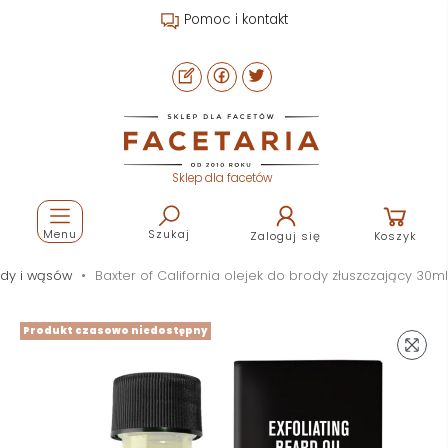
Pomoc i kontakt
Sklep dla facetów
Menu
Szukaj
Zaloguj się
Koszyk
rody i wąsów
Baxter of California olejek do brody złuszczający 30ml
Produkt czasowo niedostępny