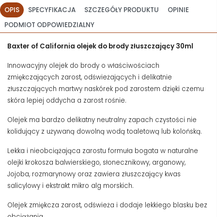
OPIS
SPECYFIKACJA
SZCZEGÓŁY PRODUKTU
OPINIE
PODMIOT ODPOWIEDZIALNY
Baxter of California olejek do brody złuszczający 30ml
Innowacyjny olejek do brody o właściwościach
zmiękczających zarost, odświeżających i delikatnie
złuszczających martwy naskórek pod zarostem dzięki czemu
skóra lepiej oddycha a zarost rośnie.
Olejek ma bardzo delikatny neutralny zapach czystości nie
kolidujący z używaną dowolną wodą toaletową lub kolońską.
Lekka i nieobciążająca zarostu formuła bogata w naturalne
olejki krokosza balwierskiego, słonecznikowy, arganowy,
Jojoba, rozmarynowy oraz zawiera złuszczający kwas
salicylowy i ekstrakt mikro alg morskich.
Olejek zmiękcza zarost, odświeża i dodaje lekkiego blasku bez
obciążania.