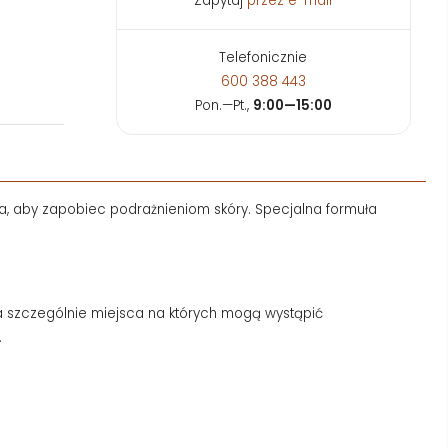
Zapytaj
przez e-mail
Telefonicznie
600 388 443
Pon.—Pt.,
9:00—15:00
rza, aby zapobiec podrażnieniom skóry. Specjalna formuła
, a szczególnie miejsca na których mogą wystąpić
.