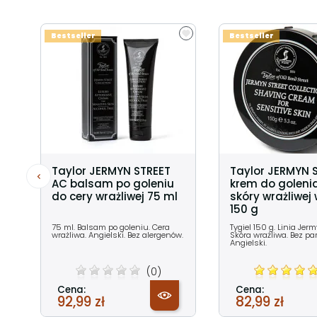
Bestseller
Bestseller
Taylor JERMYN STREET
Taylor JERMYN 
AC balsam po goleniu
krem do goleni
do cery wrażliwej 75 ml
skóry wrażliwej 
150 g
75 ml. Balsam po goleniu. Cera
Tygiel 150 g. Linia Jerm
wrażliwa. Angielski. Bez alergenów.
Skóra wrażliwa. Bez p
Angielski.
(0)
Cena:
Cena:
92,99 zł
82,99 zł