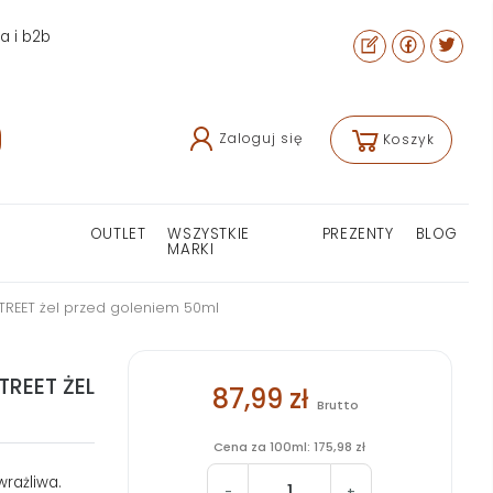
ra i b2b
Zaloguj się
Koszyk
OUTLET
WSZYSTKIE
PREZENTY
BLOG
MARKI
TREET żel przed goleniem 50ml
TREET ŻEL
87,99 zł
Brutto
Cena za 100ml: 175,98 zł
wrażliwa.
-
+