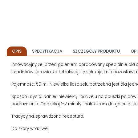
OPIS
SPECYFIKACJA
SZCZEGÓŁY PRODUKTU
OPI
Innowacyjny żel przed goleniem opracowany specjalnie dla skó
składników sprawia, że żel łatwiej się spłukuje i nie pozostaw
Pojemność: 50 ml. Niewielka ilość żelu potrzebna jest dla jedn
Sposób użycia: Nanieś niewielką ilość żelu na opuszki palców
podrażnienia. Odczekaj 1-2 minuty i nałóż krem do golenia. Un
Tradycyjna, sprawdzona receptura.
Do skóry wrażliwej.