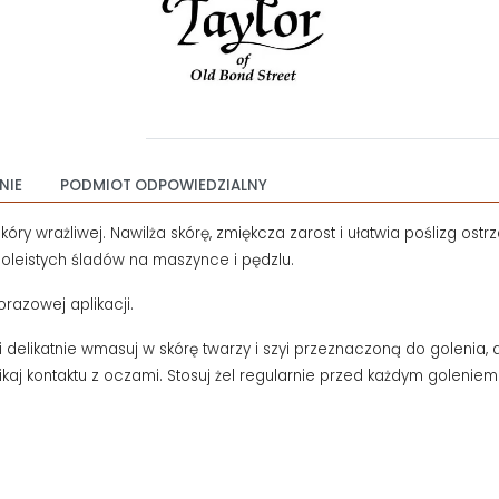
NIE
PODMIOT ODPOWIEDZIALNY
ry wrażliwej. Nawilża skórę, zmiękcza zarost i ułatwia poślizg ost
ia oleistych śladów na maszynce i pędzlu.
orazowej aplikacji.
 i delikatnie wmasuj w skórę twarzy i szyi przeznaczoną do golenia
ikaj kontaktu z oczami. Stosuj żel regularnie przed każdym goleniem