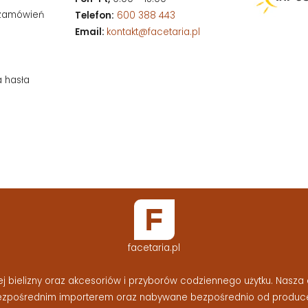
 zamówień
Telefon:
600 388 443
Email:
kontakt@facetaria.pl
a hasła
facetaria.pl
bielizny oraz akcesoriów i przyborów codziennego użytku. Nasza o
bezpośrednim importerem oraz nabywane bezpośrednio od produc