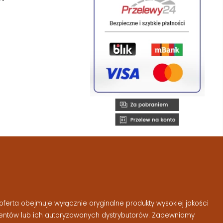
ferta obejmuje wyłącznie oryginalne produkty wysokiej jakości
entów lub ich autoryzowanych dystrybutorów. Zapewniamy