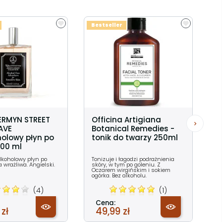
Bestseller
JERMYN STREET
Officina Artigiana
AVE
Botanical Remedies -
holowy płyn po
tonik do twarzy 250ml
100 ml
alkoholowy płyn po
Tonizuje i łagodzi podrażnienia
a wrażliwa. Angielski.
skóry, w tym po goleniu. Z
Oczarem wirgińskim i sokiem
ogórka. Bez alkoholu.
(4)
(1)
Cena:
 zł
49,99 zł