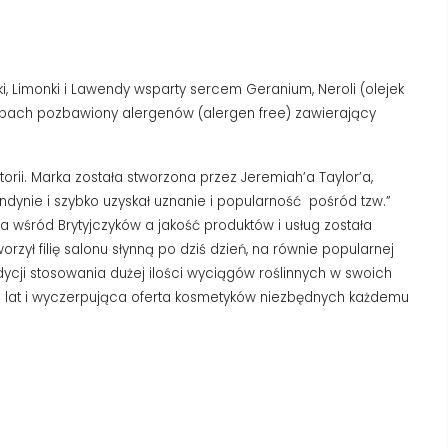
i, Limonki i Lawendy wsparty sercem Geranium, Neroli (olejek
 Zapach pozbawiony alergenów (alergen free) zawierający
orii. Marka została stworzona przez Jeremiah’a Taylor’a,
dynie i szybko uzyskał uznanie i popularność pośród tzw.”
sła wśród Brytyjczyków a jakość produktów i usług została
zył filię salonu słynną po dziś dzień, na równie popularnej
ycji stosowania dużej ilości wyciągów roślinnych w swoich
50 lat i wyczerpująca oferta kosmetyków niezbędnych każdemu