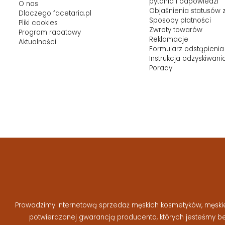
pytania i odpowiedzi
O nas
Objaśnienia statusów
Dlaczego facetaria.pl
Sposoby płatności
Pliki cookies
Zwroty towarów
Program rabatowy
Reklamacje
Aktualności
Formularz odstąpienia
Instrukcja odzyskiwani
Porady
Prowadzimy internetową sprzedaż męskich kosmetyków, męskiej 
potwierdzonej gwarancją producenta, których jesteśmy 