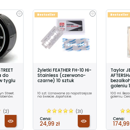
Bestseller
Bestseller
STREET
Żyletki FEATHER FH-10 Hi-
Taylor 
a do
Stainless (czerwono-
AFTERSH
w tyglu
czarne) 10 sztuk
bezalko
goleniu 
yn Street.
10 szt. Uznawane za najostrzejsze
100 ml. Bez
arabenów.
na świecie. Japońskie.
goleniu. Cer
(2)
(31)
Cena:
Cena:
24,99 zł
174,99