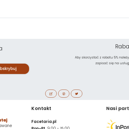
Raba
a
Aby skorzystać z rabatu 5% należy
zapisać się na usługę 
bskrybuj
Kontakt
Nasi par
utaj
Facetaria.pl
dawane
Pon-Pt,
9:00 - 15:00