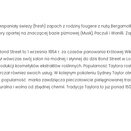
spaniały świeży (fresh) zapach z rodziny fougere z nutą Bergamotk
y opartej na znaczącej bazie piżmowej (Musk), Paczuli i Wanilli.
 Bond Street to 1 września 1854 r. za czasów panowania Królowej Wikt
 wówczas swój salon na modnej i słynnej do dziś Bond Street w Lon
 produkcji kosmetyków ekstraktów roślinnych. Popularność Taylora ro
zał również swoich usług. W kolejnym pokoleniu Sydney Taylor otwor
ącą popularność marka zawdzięcza pieczołowicie pielęgnowanej trad
uralna i wolna od zbędnej chemii. Tradycja Taylora to już ponad 1